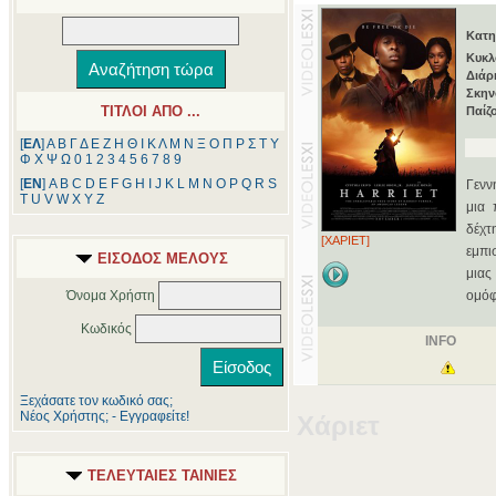
Κατη
Κυκλ
Διάρ
Σκην
ΤΙΤΛΟΙ ΑΠΟ ...
Παίζ
[
ΕΛ
]
Α
Β
Γ
Δ
Ε
Ζ
Η
Θ
Ι
Κ
Λ
Μ
Ν
Ξ
Ο
Π
Ρ
Σ
Τ
Υ
Φ
Χ
Ψ
Ω
0
1
2
3
4
5
6
7
8
9
[
ΕΝ
]
A
B
C
D
E
F
G
H
I
J
K
L
M
N
O
P
Q
R
S
Γενν
T
U
V
W
X
Y
Z
μια 
δέχτ
[ΧΑΡΙΕΤ]
εμπι
ΕΙΣΟΔΟΣ ΜΕΛΟΥΣ
μιας
Όνομα Χρήστη
ομόφ
Κωδικός
INFO
Ξεχάσατε τον κωδικό σας;
Νέος Χρήστης; - Εγγραφείτε!
Χάριετ
ΤΕΛΕΥΤΑΙΕΣ ΤΑΙΝΙΕΣ