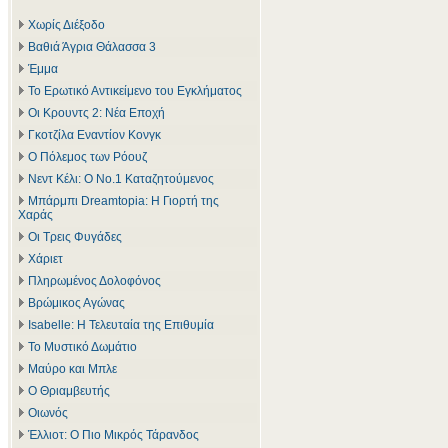
Χωρίς Διέξοδο
Βαθιά Άγρια Θάλασσα 3
Έμμα
Το Ερωτικό Αντικείμενο του Εγκλήματος
Οι Κρουντς 2: Νέα Εποχή
Γκοτζίλα Εναντίον Κονγκ
Ο Πόλεμος των Ρόουζ
Νεντ Κέλι: Ο Νο.1 Καταζητούμενος
Μπάρμπι Dreamtopia: Η Γιορτή της
Χαράς
Οι Τρεις Φυγάδες
Χάριετ
Πληρωμένος Δολοφόνος
Βρώμικος Αγώνας
Isabelle: Η Τελευταία της Επιθυμία
Το Μυστικό Δωμάτιο
Μαύρο και Μπλε
Ο Θριαμβευτής
Οιωνός
Έλλιοτ: Ο Πιο Μικρός Τάρανδος