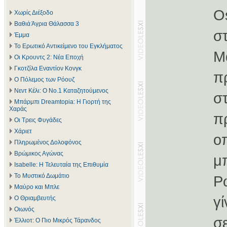
O
Χωρίς Διέξοδο
Βαθιά Άγρια Θάλασσα 3
σ
Έμμα
Το Ερωτικό Αντικείμενο του Εγκλήματος
Μ
Οι Κρουντς 2: Νέα Εποχή
Γκοτζίλα Εναντίον Κονγκ
π
Ο Πόλεμος των Ρόουζ
Νεντ Κέλι: Ο Νο.1 Καταζητούμενος
σ
Μπάρμπι Dreamtopia: Η Γιορτή της
Χαράς
π
Οι Τρεις Φυγάδες
Χάριετ
ο
Πληρωμένος Δολοφόνος
Βρώμικος Αγώνας
μ
Isabelle: Η Τελευταία της Επιθυμία
Το Μυστικό Δωμάτιο
Ρ
Μαύρο και Μπλε
γ
Ο Θριαμβευτής
Οιωνός
σ
Έλλιοτ: Ο Πιο Μικρός Τάρανδος