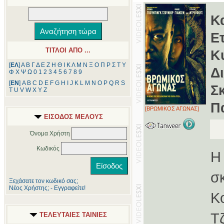
Κ
Ε
ΤΙΤΛΟΙ ΑΠΟ ...
Κ
[
ΕΛ
]
Α
Β
Γ
Δ
Ε
Ζ
Η
Θ
Ι
Κ
Λ
Μ
Ν
Ξ
Ο
Π
Ρ
Σ
Τ
Υ
Δ
Φ
Χ
Ψ
Ω
0
1
2
3
4
5
6
7
8
9
[
ΕΝ
]
A
B
C
D
E
F
G
H
I
J
K
L
M
N
O
P
Q
R
S
Σ
T
U
V
W
X
Y
Z
Π
[ΒΡΩΜΙΚΟΣ ΑΓΩΝΑΣ]
ΕΙΣΟΔΟΣ ΜΕΛΟΥΣ
Όνομα Χρήστη
Κωδικός
Η
σ
Ξεχάσατε τον κωδικό σας;
Νέος Χρήστης; - Εγγραφείτε!
Κ
Τ
ΤΕΛΕΥΤΑΙΕΣ ΤΑΙΝΙΕΣ