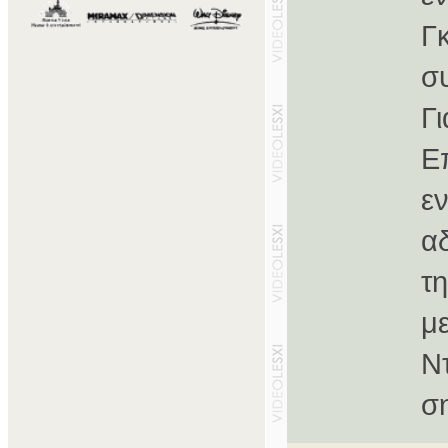
Γ
σ
Γ
E
ε
α
τ
μ
Ν
σ