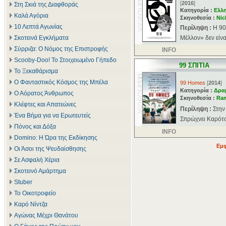
[
2016
]
Στη Σκιά της Διαφθοράς
Κατηγορία :
Ελλ
Καλά Αγόρια
Σκηνοθεσία :
Nic
10 Λεπτά Αγωνίας
Περίληψη :
Η 90
Σκοτεινά Εγκλήματα
Μέλλον» δεν είνα
Σύρριζα: Ο Νόμος της Επιστροφής
INFO
Scooby-Doo! Το Στοιχειωμένο Γήπεδο
99 ΣΠΙΤΙΑ
Το Ξεκαθάρισμα
Ο Φανταστικός Κόσμος της Μπέλα
99 Homes
[
2014
]
Κατηγορία :
Δρα
Ο Αόρατος Άνθρωπος
Σκηνοθεσία :
Ram
Κλέφτες και Απατεώνες
Περίληψη :
Στην
Ένα Βήμα για να Ερωτευτείς
Σπρώχνει Καρότσι
Πόνος και Δόξα
INFO
Domino: Η Ώρα της Εκδίκησης
Εμφ
Οι Άσοι της Ψευδαίσθησης
Σε Ασφαλή Χέρια
Σκοτεινό Αμάρτημα
Stuber
Το Οικοτροφείο
Καρό Νίντζα
Αγώνας Μέχρι Θανάτου