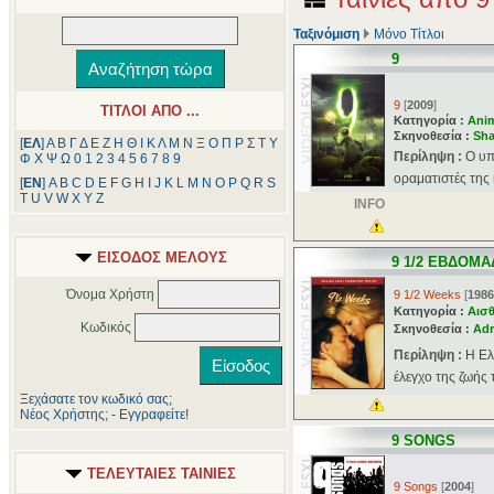
Ταξινόμιση
Μόνο Τίτλοι
9
9
[
2009
]
ΤΙΤΛΟΙ ΑΠΟ ...
Κατηγορία :
Ani
Σκηνοθεσία :
Sha
[
ΕΛ
]
Α
Β
Γ
Δ
Ε
Ζ
Η
Θ
Ι
Κ
Λ
Μ
Ν
Ξ
Ο
Π
Ρ
Σ
Τ
Υ
Περίληψη :
Ο υπ
Φ
Χ
Ψ
Ω
0
1
2
3
4
5
6
7
8
9
οραματιστές της 
[
ΕΝ
]
A
B
C
D
E
F
G
H
I
J
K
L
M
N
O
P
Q
R
S
T
U
V
W
X
Y
Z
INFO
ΕΙΣΟΔΟΣ ΜΕΛΟΥΣ
9 1/2 ΕΒΔΟΜΑ
Όνομα Χρήστη
9 1/2 Weeks
[
1986
Κατηγορία :
Αισθ
Κωδικός
Σκηνοθεσία :
Adr
Περίληψη :
Η Ελ
έλεγχο της ζωής τ
Ξεχάσατε τον κωδικό σας;
Νέος Χρήστης; - Εγγραφείτε!
9 SONGS
ΤΕΛΕΥΤΑΙΕΣ ΤΑΙΝΙΕΣ
9 Songs
[
2004
]