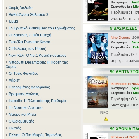
Κατηγορία :
Αισθ
Σκηνοθεσία :
Mic
Χωρίς Διέξοδο
Περίληψη :
Η Ισ
Βαθιά Άγρια Θάλασσα 3
νέος μελετητής π
Έμμα
Το Ερωτικό Αντικείμενο του Εγκλήματος
9 ΒΑΣΙΛΙΣΣΕΣ
Οι Κρουντς 2: Νέα Εποχή
Nine Queens
[
200
Γκοτζίλα Εναντίον Κονγκ
Κατηγορία :
Αστ
Σκηνοθεσία :
Fab
Ο Πόλεμος των Ρόουζ
Περίληψη :
Ο Ju
Νεντ Κέλι: Ο Νο.1 Καταζητούμενος
με μικροκομπίνες
Μπάρμπι Dreamtopia: Η Γιορτή της
Χαράς
90 ΛΕΠΤΑ ΣΤ
Οι Τρεις Φυγάδες
Χάριετ
90 Minutes in Hea
Πληρωμένος Δολοφόνος
Κατηγορία :
Δρα
Σκηνοθεσία :
Mic
Βρώμικος Αγώνας
Περίληψη :
Ο Ντ
Isabelle: Η Τελευταία της Επιθυμία
δυστύχημα. Οι γι
Το Μυστικό Δωμάτιο
INFO
Μαύρο και Μπλε
Ο Θριαμβευτής
Οιωνός
90 ΧΡΟΝΙΑ Π
Έλλιοτ: Ο Πιο Μικρός Τάρανδος
90 Years of PAOK: 