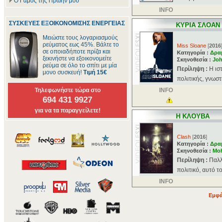
Ο Γάμος της Πρώην μου
INFO
ΣΥΣΚΕΥΕΣ ΕΞΟΙΚΟΝΟΜΙΣΗΣ ΕΝΕΡΓΕΙΑΣ
ΚΥΡΙΑ ΣΛΟΑΝ
Μειώστε τους λογαριασμούς
ρεύματος εως 45%. Βάλτε το
Miss Sloane
[
2016
σε οποιαδήποτε πρίζα και
Κατηγορία :
Δρα
ξεκινήστε να εξοικονομείτε
Σκηνοθεσία :
Jo
ρεύμα σε όλο το σπίτι με μία
Περίληψη :
Η ισ
μονο συσκευή!
Τιμή 15€
πολιτικής, γνωστ
Τηλεφωνήστε τώρα στο
INFO
694 431 9927
για να τα παραγγείλετε!
Η ΚΛΟΥΒΑ
Clash
[
2016
]
Κατηγορία :
Δρα
Σκηνοθεσία :
Mo
Περίληψη :
Παλλ
πολιτικό, αυτό τ
INFO
Εμφά