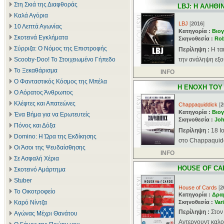
Στη Σκιά της Διαφθοράς
LBJ: Η ΑΛΗΘ
Καλά Αγόρια
LBJ
[
2016
]
10 Λεπτά Αγωνίας
Κατηγορία :
Βιογ
Σκοτεινά Εγκλήματα
Σκηνοθεσία :
Rob
Σύρριζα: Ο Νόμος της Επιστροφής
Περίληψη :
Η τα
Scooby-Doo! Το Στοιχειωμένο Γήπεδο
την ανάληψη εξου
Το Ξεκαθάρισμα
INFO
Ο Φανταστικός Κόσμος της Μπέλα
Η ΕΝΟΧΗ ΤΟΥ
Ο Αόρατος Άνθρωπος
Κλέφτες και Απατεώνες
Chappaquiddick
[
2
Κατηγορία :
Βιογ
Ένα Βήμα για να Ερωτευτείς
Σκηνοθεσία :
Joh
Πόνος και Δόξα
Περίληψη :
18 Ι
Domino: Η Ώρα της Εκδίκησης
στο Chappaquidd
Οι Άσοι της Ψευδαίσθησης
INFO
Σε Ασφαλή Χέρια
HOUSE OF CA
Σκοτεινό Αμάρτημα
Stuber
House of Cards
[
2
Το Οικοτροφείο
Κατηγορία :
Δρα
Καρό Νίντζα
Σκηνοθεσία :
Var
Περίληψη :
Στον
Αγώνας Μέχρι Θανάτου
Αντεργουντ καλού