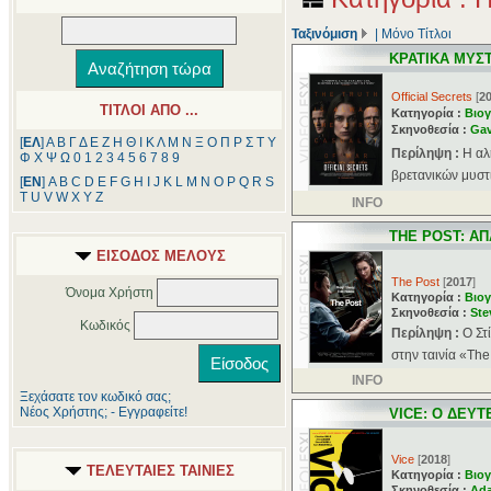
Ταξινόμιση
|
Μόνο Τίτλοι
ΚΡΑΤΙΚΑ ΜΥΣ
Official Secrets
[
2
ΤΙΤΛΟΙ ΑΠΟ ...
Κατηγορία :
Βιογ
Σκηνοθεσία :
Gav
[
ΕΛ
]
Α
Β
Γ
Δ
Ε
Ζ
Η
Θ
Ι
Κ
Λ
Μ
Ν
Ξ
Ο
Π
Ρ
Σ
Τ
Υ
Περίληψη :
Η αλ
Φ
Χ
Ψ
Ω
0
1
2
3
4
5
6
7
8
9
βρετανικών μυστ
[
ΕΝ
]
A
B
C
D
E
F
G
H
I
J
K
L
M
N
O
P
Q
R
S
T
U
V
W
X
Y
Z
INFO
THE POST: Α
ΕΙΣΟΔΟΣ ΜΕΛΟΥΣ
The Post
[
2017
]
Όνομα Χρήστη
Κατηγορία :
Βιογ
Σκηνοθεσία :
Ste
Κωδικός
Περίληψη :
O Στ
στην ταινία «The
INFO
Ξεχάσατε τον κωδικό σας;
Νέος Χρήστης; - Εγγραφείτε!
VICE: Ο ΔΕΥΤ
Vice
[
2018
]
ΤΕΛΕΥΤΑΙΕΣ ΤΑΙΝΙΕΣ
Κατηγορία :
Βιογ
Σκηνοθεσία :
Ad