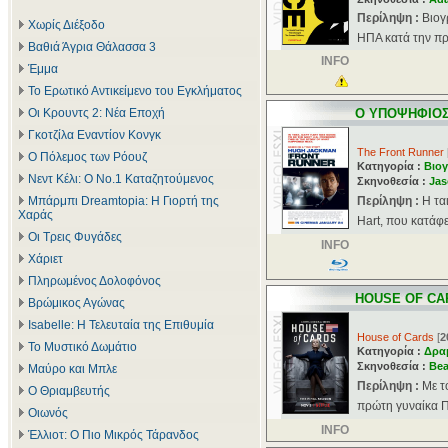
Περίληψη :
Βιογ
Χωρίς Διέξοδο
ΗΠΑ κατά την προ
Βαθιά Άγρια Θάλασσα 3
INFO
Έμμα
Το Ερωτικό Αντικείμενο του Εγκλήματος
Οι Κρουντς 2: Νέα Εποχή
Ο ΥΠΟΨΗΦΙΟ
Γκοτζίλα Εναντίον Κονγκ
The Front Runner
Ο Πόλεμος των Ρόουζ
Κατηγορία :
Βιογ
Νεντ Κέλι: Ο Νο.1 Καταζητούμενος
Σκηνοθεσία :
Jas
Μπάρμπι Dreamtopia: Η Γιορτή της
Περίληψη :
Η τα
Χαράς
Hart, που κατάφε
Οι Τρεις Φυγάδες
INFO
Χάριετ
Πληρωμένος Δολοφόνος
HOUSE OF CA
Βρώμικος Αγώνας
Isabelle: Η Τελευταία της Επιθυμία
House of Cards
[
2
Το Μυστικό Δωμάτιο
Κατηγορία :
Δρα
Σκηνοθεσία :
Bea
Μαύρο και Μπλε
Περίληψη :
Με τ
Ο Θριαμβευτής
πρώτη γυναίκα Π
Οιωνός
INFO
Έλλιοτ: Ο Πιο Μικρός Τάρανδος