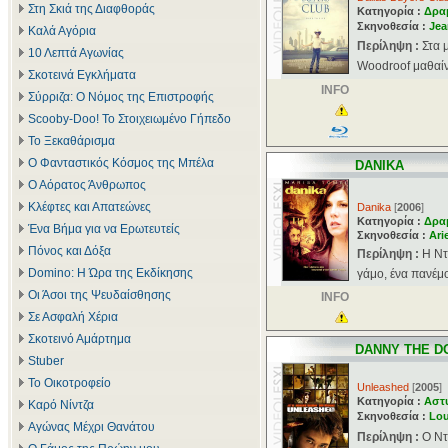
Στη Σκιά της Διαφθοράς
Κατηγορία :
Δρα
Σκηνοθεσία :
Jea
Καλά Αγόρια
Περίληψη :
Στα 
10 Λεπτά Αγωνίας
Woodroof μαθαίνει
Σκοτεινά Εγκλήματα
INFO
Σύρριζα: Ο Νόμος της Επιστροφής
Scooby-Doo! Το Στοιχειωμένο Γήπεδο
Το Ξεκαθάρισμα
Ο Φανταστικός Κόσμος της Μπέλα
DANIKA
Ο Αόρατος Άνθρωπος
Κλέφτες και Απατεώνες
Danika
[
2006
]
Κατηγορία :
Δρα
Ένα Βήμα για να Ερωτευτείς
Σκηνοθεσία :
Ari
Πόνος και Δόξα
Περίληψη :
H Nτ
Domino: Η Ώρα της Εκδίκησης
γάμο, ένα πανέμο
Οι Άσοι της Ψευδαίσθησης
INFO
Σε Ασφαλή Χέρια
Σκοτεινό Αμάρτημα
DANNY THE D
Stuber
Το Οικοτροφείο
Unleashed
[
2005
]
Κατηγορία :
Αστ
Καρό Νίντζα
Σκηνοθεσία :
Lou
Αγώνας Μέχρι Θανάτου
Περίληψη :
Ο Ντ