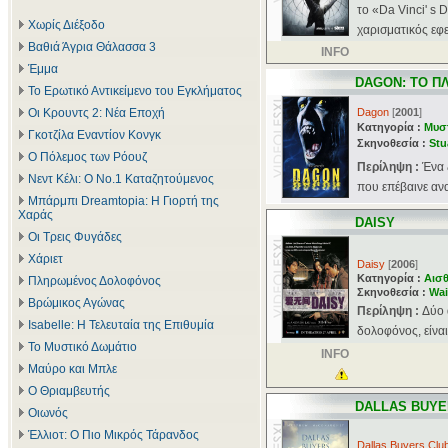
το «Da Vinci' s
Χωρίς Διέξοδο
χαρισματικός εφε
Βαθιά Άγρια Θάλασσα 3
INFO
Έμμα
DAGON: ΤΟ Π
Το Ερωτικό Αντικείμενο του Εγκλήματος
Οι Κρουντς 2: Νέα Εποχή
Dagon
[
2001
]
Κατηγορία :
Μυσ
Γκοτζίλα Εναντίον Κονγκ
Σκηνοθεσία :
Stu
Ο Πόλεμος των Ρόουζ
Περίληψη :
Ένα 
Νεντ Κέλι: Ο Νο.1 Καταζητούμενος
που επέβαινε ανα
Μπάρμπι Dreamtopia: Η Γιορτή της
Χαράς
DAISY
Οι Τρεις Φυγάδες
Χάριετ
Daisy
[
2006
]
Κατηγορία :
Αισθ
Πληρωμένος Δολοφόνος
Σκηνοθεσία :
Wai
Βρώμικος Αγώνας
Περίληψη :
Δύο 
Isabelle: Η Τελευταία της Επιθυμία
δολοφόνος, είναι 
Το Μυστικό Δωμάτιο
INFO
Μαύρο και Μπλε
Ο Θριαμβευτής
DALLAS BUYE
Οιωνός
Έλλιοτ: Ο Πιο Μικρός Τάρανδος
Dallas Buyers Clu