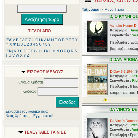
Ταξινόμιση
Μόνο Τίτλοι
D, Ο ΚΥΝΗΓΟΣ
Vampire Hunter D: 
Κατηγορία :
Ani
ΤΙΤΛΟΙ ΑΠΟ ...
Σκηνοθεσία :
Yos
[
ΕΛ
]
Α
Β
Γ
Δ
Ε
Ζ
Η
Θ
Ι
Κ
Λ
Μ
Ν
Ξ
Ο
Π
Ρ
Σ
Τ
Υ
Περίληψη :
Ένας
Φ
Χ
Ψ
Ω
0
1
2
3
4
5
6
7
8
9
βαμπίρ) προσλαμβ
[
ΕΝ
]
A
B
C
D
E
F
G
H
I
J
K
L
M
N
O
P
Q
R
S
T
U
V
W
X
Y
Z
D-DAY: ΑΠΟΒ
ΕΙΣΟΔΟΣ ΜΕΛΟΥΣ
D-Day 6.6.1944
[
2
Κατηγορία : ,
Ιστ
Σκηνοθεσία :
Ric
Όνομα Χρήστη
Περίληψη :
6 Ιο
Κωδικός
κόσμος έφτασε: 1
DA VINCI'S D
Ξεχάσατε τον κωδικό σας;
Νέος Χρήστης; - Εγγραφείτε!
Da Vinci's Demon
Κατηγορία :
Ιστο
Σκηνοθεσία :
Var
ΤΕΛΕΥΤΑΙΕΣ ΤΑΙΝΙΕΣ
Περίληψη :
Γραμ