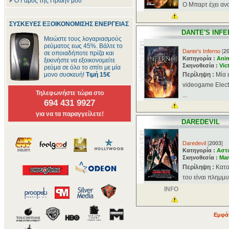
Ο Γάμος της Πρώην μου
Ο Μπαρτ έχει ανα
ΣΥΣΚΕΥΕΣ ΕΞΟΙΚΟΝΟΜΙΣΗΣ ΕΝΕΡΓΕΙΑΣ
DANTE'S INF
Μειώστε τους λογαριασμούς
ρεύματος εως 45%. Βάλτε το
Dante's Inferno
[
2
σε οποιαδήποτε πρίζα και
Κατηγορία :
Ani
ξεκινήστε να εξοικονομείτε
Σκηνοθεσία :
Vic
ρεύμα σε όλο το σπίτι με μία
μονο συσκευή!
Τιμή 15€
Περίληψη :
Μία 
videogame Electr
Τηλεφωνήστε τώρα στο
...
694 431 9927
για να τα παραγγείλετε!
DAREDEVIL
Daredevil
[
2003
]
Κατηγορία :
Αστ
Σκηνοθεσία :
Mar
Περίληψη :
Κατο
του είναι πλημμυ
INFO
Εμφάν