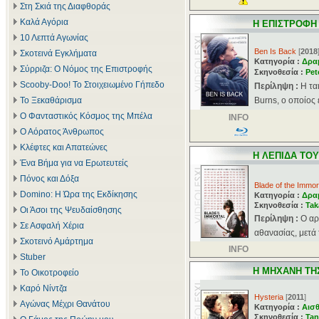
Στη Σκιά της Διαφθοράς
Καλά Αγόρια
H ΕΠΙΣΤΡΟΦΗ
10 Λεπτά Αγωνίας
Ben Is Back
[
2018
Σκοτεινά Εγκλήματα
Κατηγορία :
Δρα
Σύρριζα: Ο Νόμος της Επιστροφής
Σκηνοθεσία :
Pet
Scooby-Doo! Το Στοιχειωμένο Γήπεδο
Περίληψη :
Η τα
Το Ξεκαθάρισμα
Burns, ο οποίος 
Ο Φανταστικός Κόσμος της Μπέλα
INFO
Ο Αόρατος Άνθρωπος
Κλέφτες και Απατεώνες
H ΛΕΠΙΔΑ ΤΟ
Ένα Βήμα για να Ερωτευτείς
Πόνος και Δόξα
Blade of the Immor
Domino: Η Ώρα της Εκδίκησης
Κατηγορία :
Δρα
Σκηνοθεσία :
Tak
Οι Άσοι της Ψευδαίσθησης
Περίληψη :
Ο αρ
Σε Ασφαλή Χέρια
αθανασίας, μετά 
Σκοτεινό Αμάρτημα
INFO
Stuber
H ΜΗΧΑΝΗ ΤΗ
Το Οικοτροφείο
Καρό Νίντζα
Hysteria
[
2011
]
Αγώνας Μέχρι Θανάτου
Κατηγορία :
Αισθ
Σκηνοθεσία :
Tan