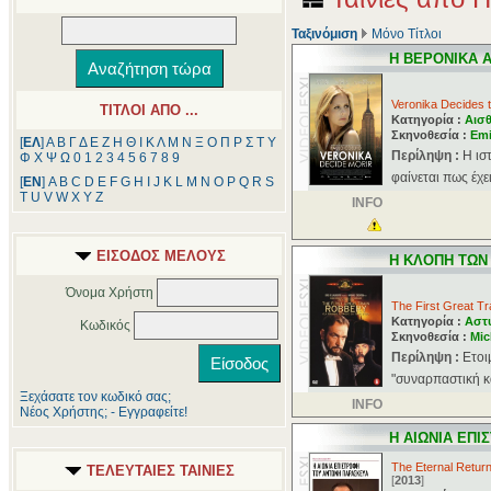
Ταξινόμιση
Μόνο Τίτλοι
H BΕΡΟΝΙΚΑ 
Veronika Decides t
ΤΙΤΛΟΙ ΑΠΟ ...
Κατηγορία :
Αισθ
Σκηνοθεσία :
Emi
[
ΕΛ
]
Α
Β
Γ
Δ
Ε
Ζ
Η
Θ
Ι
Κ
Λ
Μ
Ν
Ξ
Ο
Π
Ρ
Σ
Τ
Υ
Περίληψη :
Η ισ
Φ
Χ
Ψ
Ω
0
1
2
3
4
5
6
7
8
9
φαίνεται πως έχε
[
ΕΝ
]
A
B
C
D
E
F
G
H
I
J
K
L
M
N
O
P
Q
R
S
T
U
V
W
X
Y
Z
INFO
ΕΙΣΟΔΟΣ ΜΕΛΟΥΣ
H KΛΟΠΗ ΤΩΝ
Όνομα Χρήστη
The First Great T
Κατηγορία :
Αστ
Κωδικός
Σκηνοθεσία :
Mic
Περίληψη :
Eτοι
"συναρπαστική κα
Ξεχάσατε τον κωδικό σας;
INFO
Νέος Χρήστης; - Εγγραφείτε!
H ΑΙΩΝΙΑ ΕΠ
The Eternal Retur
ΤΕΛΕΥΤΑΙΕΣ ΤΑΙΝΙΕΣ
[
2013
]