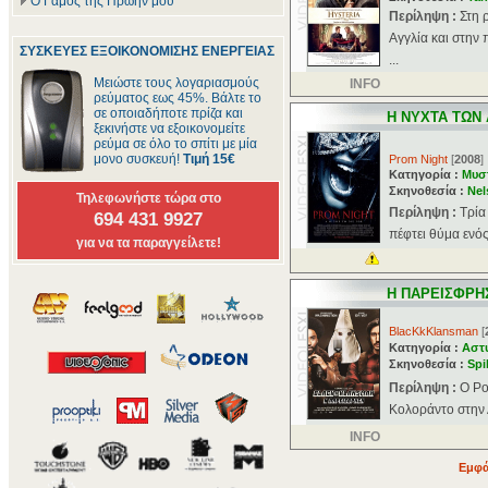
Ο Γάμος της Πρώην μου
Περίληψη :
Στη 
Αγγλία και στην 
ΣΥΣΚΕΥΕΣ ΕΞΟΙΚΟΝΟΜΙΣΗΣ ΕΝΕΡΓΕΙΑΣ
...
Μειώστε τους λογαριασμούς
INFO
ρεύματος εως 45%. Βάλτε το
σε οποιαδήποτε πρίζα και
H ΝΥΧΤΑ ΤΩΝ
ξεκινήστε να εξοικονομείτε
ρεύμα σε όλο το σπίτι με μία
μονο συσκευή!
Τιμή 15€
Prom Night
[
2008
]
Κατηγορία :
Μυσ
Σκηνοθεσία :
Nel
Τηλεφωνήστε τώρα στο
Περίληψη :
Τρία
694 431 9927
πέφτει θύμα ενό
για να τα παραγγείλετε!
H ΠΑΡΕΙΣΦΡΗ
BlacKkKlansman
[
Κατηγορία :
Αστ
Σκηνοθεσία :
Spi
Περίληψη :
Ο Ρο
Κολοράντο στην Α
INFO
Εμφά