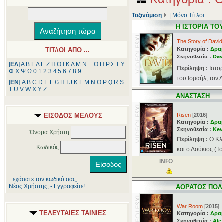
Ταξινόμιση
|
Μόνο Τίτλοι
Η ΙΣΤΟΡΙΑ ΤΟ
The Story of David
Κατηγορία :
Δρα
ΤΙΤΛΟΙ ΑΠΟ ...
Σκηνοθεσία :
Dav
[
ΕΛ
]
Α
Β
Γ
Δ
Ε
Ζ
Η
Θ
Ι
Κ
Λ
Μ
Ν
Ξ
Ο
Π
Ρ
Σ
Τ
Υ
Περίληψη :
Ιστο
Φ
Χ
Ψ
Ω
0
1
2
3
4
5
6
7
8
9
του Ισραήλ, τον 
[
ΕΝ
]
A
B
C
D
E
F
G
H
I
J
K
L
M
N
O
P
Q
R
S
T
U
V
W
X
Y
Z
ΑΝΑΣΤΑΣΗ
ΕΙΣΟΔΟΣ ΜΕΛΟΥΣ
Risen
[
2016
]
Κατηγορία :
Δρα
Σκηνοθεσία :
Kev
Όνομα Χρήστη
Περίληψη :
Ο Κλ
Κωδικός
και ο Λούκιος (T
INFO
Ξεχάσατε τον κωδικό σας;
Νέος Χρήστης; - Εγγραφείτε!
ΑΟΡΑΤΟΣ ΠΟ
War Room
[
2015
]
ΤΕΛΕΥΤΑΙΕΣ ΤΑΙΝΙΕΣ
Κατηγορία :
Δρα
Σκηνοθεσία :
Ale