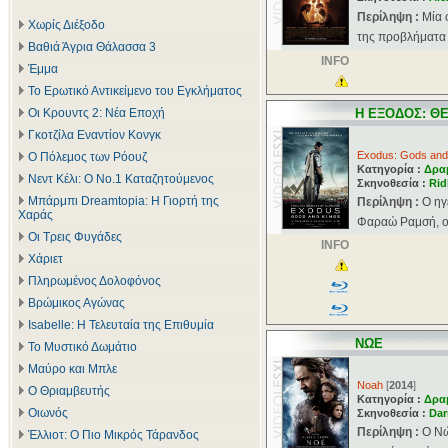
Περίληψη :
Μία 
Χωρίς Διέξοδο
της προβλήματα μ
Βαθιά Άγρια Θάλασσα 3
INFO
Έμμα
Το Ερωτικό Αντικείμενο του Εγκλήματος
Οι Κρουντς 2: Νέα Εποχή
Η ΕΞΟΔΟΣ: ΘΕ
Γκοτζίλα Εναντίον Κονγκ
Exodus: Gods and
Ο Πόλεμος των Ρόουζ
Κατηγορία :
Δρα
Νεντ Κέλι: Ο Νο.1 Καταζητούμενος
Σκηνοθεσία :
Rid
Μπάρμπι Dreamtopia: Η Γιορτή της
Περίληψη :
Ο ηγ
Χαράς
Φαραώ Ραμσή, οδ
Οι Τρεις Φυγάδες
INFO
Χάριετ
Πληρωμένος Δολοφόνος
Βρώμικος Αγώνας
Isabelle: Η Τελευταία της Επιθυμία
ΝΩΕ
Το Μυστικό Δωμάτιο
Μαύρο και Μπλε
Noah
[
2014
]
Ο Θριαμβευτής
Κατηγορία :
Δρα
Οιωνός
Σκηνοθεσία :
Dar
Περίληψη :
Ο Νώ
Έλλιοτ: Ο Πιο Μικρός Τάρανδος