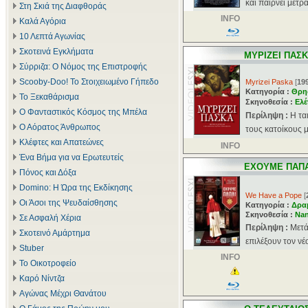
και παίρνει μέτρα
Στη Σκιά της Διαφθοράς
INFO
Καλά Αγόρια
10 Λεπτά Αγωνίας
Σκοτεινά Εγκλήματα
ΜΥΡΙΖΕΙ ΠΑΣ
Σύρριζα: Ο Νόμος της Επιστροφής
Scooby-Doo! Το Στοιχειωμένο Γήπεδο
Myrizei Paska
[
19
Κατηγορία :
Θρη
Το Ξεκαθάρισμα
Σκηνοθεσία :
Eλέ
Ο Φανταστικός Κόσμος της Μπέλα
Περίληψη :
Η τα
Ο Αόρατος Άνθρωπος
τους κατοίκους μ
Κλέφτες και Απατεώνες
INFO
Ένα Βήμα για να Ερωτευτείς
ΕΧΟΥΜΕ ΠΑΠΑ
Πόνος και Δόξα
Domino: Η Ώρα της Εκδίκησης
We Have a Pope
[
Οι Άσοι της Ψευδαίσθησης
Κατηγορία :
Δρα
Σκηνοθεσία :
Nan
Σε Ασφαλή Χέρια
Περίληψη :
Μετά
Σκοτεινό Αμάρτημα
επιλέξουν τον νέ
Stuber
INFO
Το Οικοτροφείο
Καρό Νίντζα
Αγώνας Μέχρι Θανάτου