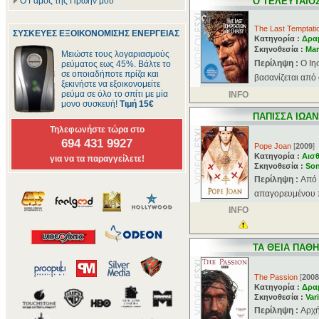
Ο Γάμος της Πρώην μου
Ο ΤΕΛΕΥΤΑΙΟ
The Last Temptatio
ΣΥΣΚΕΥΕΣ ΕΞΟΙΚΟΝΟΜΙΣΗΣ ΕΝΕΡΓΕΙΑΣ
Κατηγορία :
Δρα
Σκηνοθεσία :
Mar
Μειώστε τους λογαριασμούς
Περίληψη :
Ο Ιη
ρεύματος εως 45%. Βάλτε το
σε οποιαδήποτε πρίζα και
βασανίζεται από
ξεκινήστε να εξοικονομείτε
ρεύμα σε όλο το σπίτι με μία
INFO
μονο συσκευή!
Τιμή 15€
ΠΑΠΙΣΣΑ ΙΩΑ
Τηλεφωνήστε τώρα στο
694 431 9927
Pope Joan
[
2009
]
Κατηγορία :
Αισθ
για να τα παραγγείλετε!
Σκηνοθεσία :
So
Περίληψη :
Από 
απαγορευμένου πά
INFO
ΤΑ ΘΕΙΑ ΠΑΘΗ
The Passion
[
2008
Κατηγορία :
Δρα
Σκηνοθεσία :
Var
Περίληψη :
Aρχή