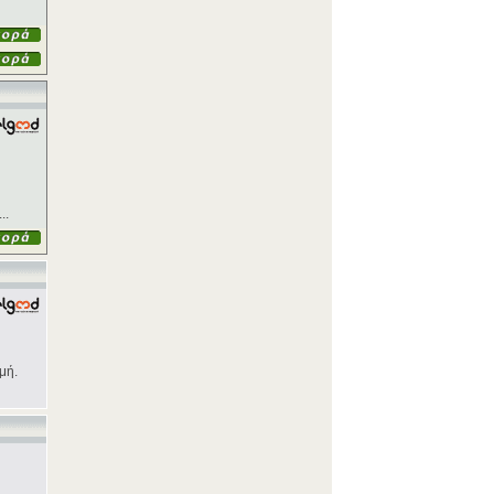
..
μή.