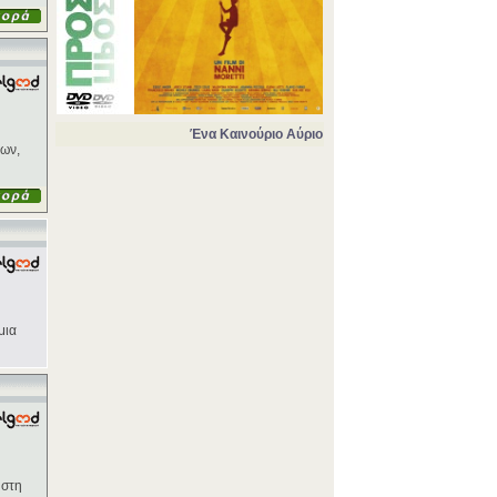
Ένα Καινούριο Αύριο
νων,
μια
 στη