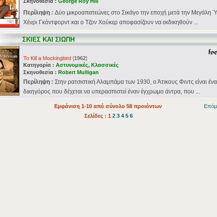
Σκηνοθεσία :
George Roy Hill
Περίληψη :
Δύο μικροαπατεώνες στο Σικάγο την εποχή μετά την Μεγάλη Ύ
Χένρι Γκόντφορντ και ο Τζον Χούκερ αποφασίζουν να εκδικηθούν ...
ΣΚΙΕΣ ΚΑΙ ΣΙΩΠΗ
To Kill a Mockingbird
[
1962
]
Κατηγορία :
Αστυνομικές
,
Κλασσικές
Σκηνοθεσία :
Robert Mulligan
Περίληψη :
Στην ρατσιστική Αλαμπάμα των 1930, ο Άτικους Φιντς είναι έν
δικηγόρος που δέχεται να υπερασπιστεί έναν έγχρωμο άντρα, που ...
Εμφάνιση 1-10 από σύνολο 58 προιόντων
Επόμ
Σελίδες : 1
2
3
4
5
6