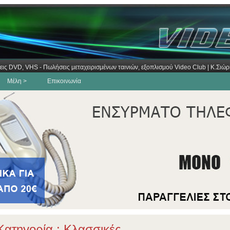
εις DVD, VHS - Πωλήσεις μεταχειρισμένων ταινιών, εξοπλισμού Video Club | Κ.Σι
Μέλη >
Επικοινωνία
ατηγορία : Κλασσικές