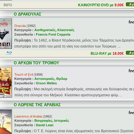
INFO
ΚΑΙΝΟΥΡΓΙΟ DVD με
9.00€
Ο ΔΡΑΚΟΥΛΑΣ
Dracula
[
1992
]
Κατηγορία :
Αισθηματικές
,
Κλασσικές
Σκηνοθεσία :
Francis Ford Coppola
Περίληψη :
Το 1462, ο Βλαντ Ντράκουλα, μέλος του Τάγματος των Δραγό
επιστρέφει στο σπίτι του μετά τη νίκη του εναντίον των Τούρκων. ...
BLU-RAY με
18.00€
Ο ΑΡΧΩΝ ΤΟΥ ΤΡΟΜΟΥ
Touch of Evil
[
1958
]
Κατηγορία :
Αστυνομικές
,
Θρίλερ
Σκηνοθεσία :
Orson Welles
Περίληψη :
Μια σκληρή ιστορία διαφθοράς, απαγωγής και δολοφονίας σε 
πόλη στα σύνορα του Μεξικού. Κλασσικο αριστουργηματικο φιλμ ...
Ο ΛΩΡΕΝΣ ΤΗΣ ΑΡΑΒΙΑΣ
Lawrence of Arabia
[
1962
]
Κατηγορία :
Βιογραφίες
,
Ιστορικές
Σκηνοθεσία :
David Lean
Περίληψη :
O Τ. Ε. Λώρενς είναι ένας αξιωματικός του Βρετανικού Στρατού