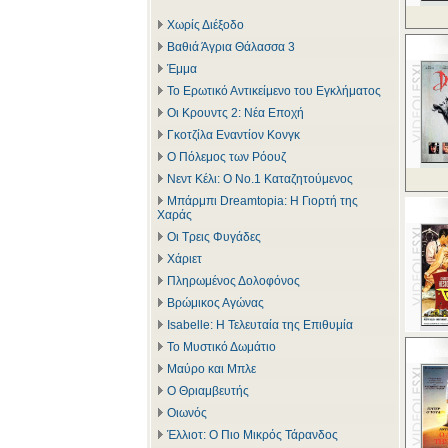
Χωρίς Διέξοδο
Βαθιά Άγρια Θάλασσα 3
Έμμα
Το Ερωτικό Αντικείμενο του Εγκλήματος
Οι Κρουντς 2: Νέα Εποχή
Γκοτζίλα Εναντίον Κονγκ
Ο Πόλεμος των Ρόουζ
Νεντ Κέλι: Ο Νο.1 Καταζητούμενος
Μπάρμπι Dreamtopia: Η Γιορτή της
Χαράς
Οι Τρεις Φυγάδες
Χάριετ
Πληρωμένος Δολοφόνος
Βρώμικος Αγώνας
Isabelle: Η Τελευταία της Επιθυμία
Το Μυστικό Δωμάτιο
Μαύρο και Μπλε
Ο Θριαμβευτής
Οιωνός
Έλλιοτ: Ο Πιο Μικρός Τάρανδος