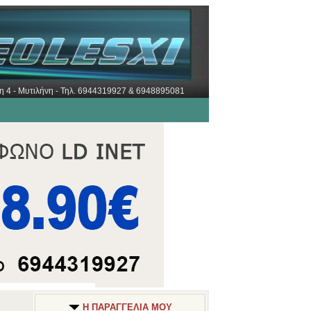
ώρη 4 - Μυτιλήνη - Τηλ. 6944319927 & 6948895081
Η ΠΑΡΑΓΓΕΛΙΑ ΜΟΥ