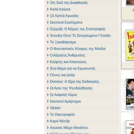
Στη Σκιά της Διαφθοράς
Καλά Αγόρια
10 Λεπτά Αγωνίας
Σκοτεινά Εγκλήματα
Σύρριζα: Ο Νόμος της Επιστροφής
Scooby-Doo! Το Στοιχειωμένο Γήπεδο
Το Ξεκαθάρισμα
Ο Φανταστικός Κόσμος της Μπέλα
Ο Αόρατος Άνθρωπος
Κλέφτες και Απατεώνες
Ένα Βήμα για να Ερωτευτείς
Πόνος και Δόξα
Domino: Η Ώρα της Εκδίκησης
Οι Άσοι της Ψευδαίσθησης
Σε Ασφαλή Χέρια
Σκοτεινό Αμάρτημα
Stuber
Το Οικοτροφείο
Καρό Νίντζα
Αγώνας Μέχρι Θανάτου