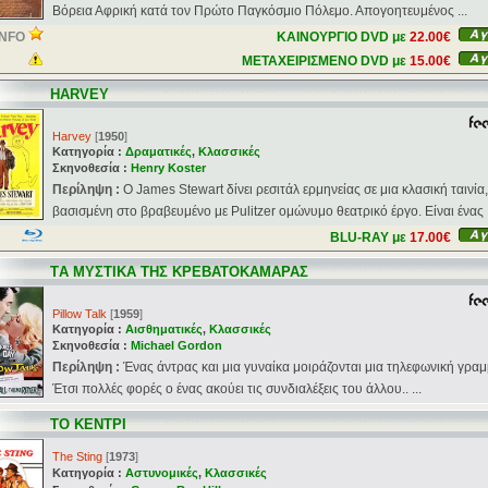
Βόρεια Αφρική κατά τον Πρώτο Παγκόσμιο Πόλεμο. Απογοητευμένος ...
INFO
ΚΑΙΝΟΥΡΓΙΟ DVD με
22.00€
ΜΕΤΑΧΕΙΡΙΣΜΕΝΟ DVD με
15.00€
HARVEY
Harvey
[
1950
]
Κατηγορία :
Δραματικές
,
Κλασσικές
Σκηνοθεσία :
Henry Koster
Περίληψη :
Ο James Stewart δίνει ρεσιτάλ ερμηνείας σε μια κλασική ταινία,
βασισμένη στο βραβευμένο με Pulitzer ομώνυμο θεατρικό έργο. Είναι ένας .
BLU-RAY με
17.00€
TΑ ΜΥΣΤΙΚΑ ΤΗΣ ΚΡΕΒΑΤΟΚΑΜΑΡΑΣ
Pillow Talk
[
1959
]
Κατηγορία :
Αισθηματικές
,
Κλασσικές
Σκηνοθεσία :
Michael Gordon
Περίληψη :
Ένας άντρας και μια γυναίκα μοιράζονται μια τηλεφωνική γραμ
Έτσι πολλές φορές ο ένας ακούει τις συνδιαλέξεις του άλλου.. ...
ΤΟ ΚΕΝΤΡΙ
The Sting
[
1973
]
Κατηγορία :
Αστυνομικές
,
Κλασσικές