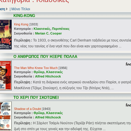
ιση
|
Μόνο Τίτλοι
KING-KONG
King Kong
[
1933
]
Κατηγορία :
Κλασσικές
,
Περιπέτειες
Σκηνοθεσία :
Merian C. Cooper
Περίληψη :
Το 1933, ο σκηνοθέτης Carl Denham ταξιδεύει με τους συντελ
της νέας του ταινίας σ`ένα νησί που δεν είναι καν χαρτογραφημένο ...
Ο ΑΝΘΡΩΠΟΣ ΠΟΥ ΗΞΕΡΕ ΠΟΛΛΑ
The Man Who Knew Too Much
[
1956
]
Κατηγορία :
Θρίλερ
,
Κλασσικές
Σκηνοθεσία :
Alfred Hitchcock
Περίληψη :
Κατά τη διάρκεια ενός ιατρικού συνεδρίου στο Παρίσι, ο γιατρ
ΜακΚέννα (Τζέιμς Στιούαρτ), η σύζυγός του Τζο (Ντόρις Ντέι), ...
ΤΟ ΧΕΡΙ ΠΟΥ ΣΚΟΤΩΝΕΙ
Shadow of a Doubt
[
1943
]
Κατηγορία :
Θρίλερ
,
Κλασσικές
Σκηνοθεσία :
Alfred Hitchcock
Περίληψη :
Η Σάρλοτ Τσάρλι Νιούτον (Τερέζα Ράιτ) πλήττει σκεπτόμενη τη
ζωή στο σπίτι με τους γονείς και την αδελφή της. Εύχεται ...