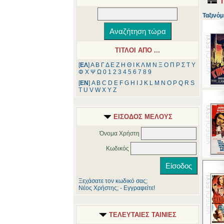
Ταξινόμ
ΤΙΤΛΟΙ ΑΠΟ ...
[
ΕΛ
]
Α
Β
Γ
Δ
Ε
Ζ
Η
Θ
Ι
Κ
Λ
Μ
Ν
Ξ
Ο
Π
Ρ
Σ
Τ
Υ
Φ
Χ
Ψ
Ω
0
1
2
3
4
5
6
7
8
9
[
ΕΝ
]
A
B
C
D
E
F
G
H
I
J
K
L
M
N
O
P
Q
R
S
T
U
V
W
X
Y
Z
ΕΙΣΟΔΟΣ ΜΕΛΟΥΣ
Όνομα Χρήστη
Κωδικός
Ξεχάσατε τον κωδικό σας;
Νέος Χρήστης; - Εγγραφείτε!
ΤΕΛΕΥΤΑΙΕΣ ΤΑΙΝΙΕΣ