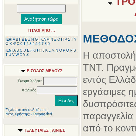
ΤΡΟ
ΤΙΤΛΟΙ ΑΠΟ ...
ΜΕΘΟΔΟ
[
ΕΛ
]
Α
Β
Γ
Δ
Ε
Ζ
Η
Θ
Ι
Κ
Λ
Μ
Ν
Ξ
Ο
Π
Ρ
Σ
Τ
Υ
Φ
Χ
Ψ
Ω
0
1
2
3
4
5
6
7
8
9
[
ΕΝ
]
A
B
C
D
E
F
G
H
I
J
K
L
M
N
O
P
Q
R
S
Η αποστολή γ
T
U
V
W
X
Y
Z
ΤΝΤ. Πραγμ
ΕΙΣΟΔΟΣ ΜΕΛΟΥΣ
εντός Ελλάδ
Όνομα Χρήστη
εργάσιμες η
Κωδικός
δυσπρόσιτες
Ξεχάσατε τον κωδικό σας;
παραγγελία
Νέος Χρήστης; - Εγγραφείτε!
από το κοντ
ΤΕΛΕΥΤΑΙΕΣ ΤΑΙΝΙΕΣ