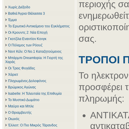
περιοχής σα
Χωρίς Διέξοδο
ενημερωθείτ
Βαθιά Άγρια Θάλασσα 3
Έμμα
οριστικοποί
Το Ερωτικό Αντικείμενο του Εγκλήματος
Οι Κρουντς 2: Νέα Εποχή
σας.
Γκοτζίλα Εναντίον Κονγκ
Ο Πόλεμος των Ρόουζ
Νεντ Κέλι: Ο Νο.1 Καταζητούμενος
ΤΡΟΠΟΙ 
Μπάρμπι Dreamtopia: Η Γιορτή της
Χαράς
Οι Τρεις Φυγάδες
Το ηλεκτρον
Χάριετ
Πληρωμένος Δολοφόνος
προσφέρει 
Βρώμικος Αγώνας
Isabelle: Η Τελευταία της Επιθυμία
πληρωμής:
Το Μυστικό Δωμάτιο
Μαύρο και Μπλε
ΑΝΤΙΚΑΤ
Ο Θριαμβευτής
Οιωνός
αντικατα
Έλλιοτ: Ο Πιο Μικρός Τάρανδος