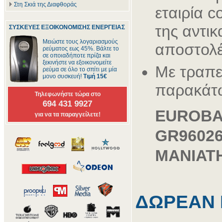
Στη Σκιά της Διαφθοράς
εταιρία c
της αντικ
ΣΥΣΚΕΥΕΣ ΕΞΟΙΚΟΝΟΜΙΣΗΣ ΕΝΕΡΓΕΙΑΣ
Μειώστε τους λογαριασμούς
αποστολέ
ρεύματος εως 45%. Βάλτε το
σε οποιαδήποτε πρίζα και
ξεκινήστε να εξοικονομείτε
Με τραπε
ρεύμα σε όλο το σπίτι με μία
μονο συσκευή!
Τιμή 15€
παρακάτ
Τηλεφωνήστε τώρα στο
694 431 9927
EUROB
για να τα παραγγείλετε!
GR96026
ΜΑΝΙΑΤ
ΔΩΡΕΑΝ 