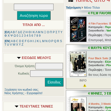
Ταξινόμιση
Μόνο Τίτλοι
4 FILM FAVOR
4 Film Favorites: 
ΤΙΤΛΟΙ ΑΠΟ ...
Κατηγορία :
Περι
Σκηνοθεσία :
Var
[
ΕΛ
]
Α
Β
Γ
Δ
Ε
Ζ
Η
Θ
Ι
Κ
Λ
Μ
Ν
Ξ
Ο
Π
Ρ
Σ
Τ
Υ
Περίληψη :
Περι
Φ
Χ
Ψ
Ω
0
1
2
3
4
5
6
7
8
9
Επιστροφή, Μπάτ
[
ΕΝ
]
A
B
C
D
E
F
G
H
I
J
K
L
M
N
O
P
Q
R
S
T
U
V
W
X
Y
Z
4 ΜΑΥΡΑ ΚΟΥ
ΕΙΣΟΔΟΣ ΜΕΛΟΥΣ
Four Black Suits
[
Κατηγορία :
Ελλ
Σκηνοθεσία :
Ρέν
Όνομα Χρήστη
Περίληψη :
Τέσσ
Κωδικός
θα τους δώσει τη
INFO
Ξεχάσατε τον κωδικό σας;
Νέος Χρήστης; - Εγγραφείτε!
4 ΜΗΝΕΣ, 3 Ε
4 Months, 3 Week
ΤΕΛΕΥΤΑΙΕΣ ΤΑΙΝΙΕΣ
Κατηγορία :
Δρα
Σκηνοθεσία :
Cri