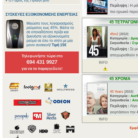
Ο Γάμος της Πρώην μου
Περίληψη :
Η μά
πιο ηρωικό περισ
ΣΥΣΚΕΥΕΣ ΕΞΟΙΚΟΝΟΜΙΣΗΣ ΕΝΕΡΓΕΙΑΣ
45 ΤΕΤΡΑΓΩΝ
Μειώστε τους λογαριασμούς
ρεύματος εως 45%. Βάλτε το
σε οποιαδήποτε πρίζα και
45m2
[
2010
]
ξεκινήστε να εξοικονομείτε
Κατηγορία :
Δρα
ρεύμα σε όλο το σπίτι με μία
Σκηνοθεσία :
Στρ
μονο συσκευή!
Τιμή 15€
Περίληψη :
Σε μ
αποχωρισθούν το 
Τηλεφωνήστε τώρα στο
694 431 9927
INFO
για να τα παραγγείλετε!
45 ΧΡΟΝΙΑ
45 Years
[
2015
]
Κατηγορία :
Αισθ
Σκηνοθεσία :
And
Περίληψη :
Λίγο
γιορτάσουν την 4
INFO
Εμφά