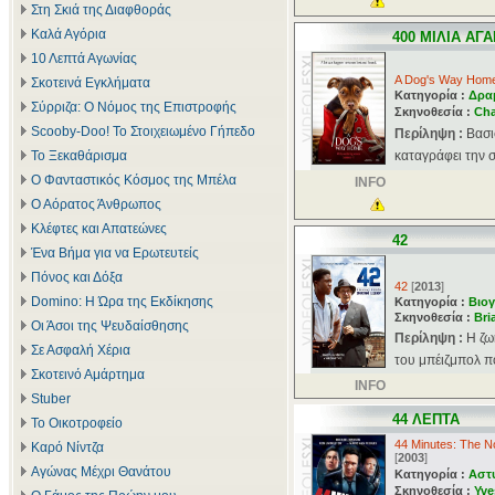
Στη Σκιά της Διαφθοράς
Καλά Αγόρια
400 ΜΙΛΙΑ ΑΓ
10 Λεπτά Αγωνίας
A Dog's Way Hom
Σκοτεινά Εγκλήματα
Κατηγορία :
Δρα
Σύρριζα: Ο Νόμος της Επιστροφής
Σκηνοθεσία :
Cha
Scooby-Doo! Το Στοιχειωμένο Γήπεδο
Περίληψη :
Βασι
Το Ξεκαθάρισμα
καταγράφει την σ
Ο Φανταστικός Κόσμος της Μπέλα
INFO
Ο Αόρατος Άνθρωπος
Κλέφτες και Απατεώνες
42
Ένα Βήμα για να Ερωτευτείς
Πόνος και Δόξα
42
[
2013
]
Domino: Η Ώρα της Εκδίκησης
Κατηγορία :
Βιογ
Σκηνοθεσία :
Bri
Οι Άσοι της Ψευδαίσθησης
Περίληψη :
Η ζω
Σε Ασφαλή Χέρια
του μπέιζμπολ πο
Σκοτεινό Αμάρτημα
INFO
Stuber
44 ΛΕΠΤΑ
Το Οικοτροφείο
44 Minutes: The N
Καρό Νίντζα
[
2003
]
Αγώνας Μέχρι Θανάτου
Κατηγορία :
Αστ
Σκηνοθεσία :
Yve