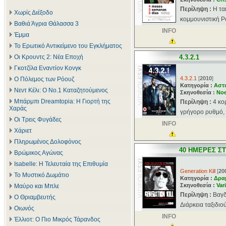
Περίληψη :
Η τα
Χωρίς Διέξοδο
κομμουνιστική Ρο
Βαθιά Άγρια Θάλασσα 3
INFO
Έμμα
Το Ερωτικό Αντικείμενο του Εγκλήματος
Οι Κρουντς 2: Νέα Εποχή
4.3.2.1
Γκοτζίλα Εναντίον Κονγκ
4.3.2.1
[
2010
]
Ο Πόλεμος των Ρόουζ
Κατηγορία :
Αστ
Νεντ Κέλι: Ο Νο.1 Καταζητούμενος
Σκηνοθεσία :
Noe
Μπάρμπι Dreamtopia: Η Γιορτή της
Περίληψη :
4 κο
Χαράς
γρήγορο ρυθμό, 
Οι Τρεις Φυγάδες
INFO
Χάριετ
Πληρωμένος Δολοφόνος
40 ΗΜΕΡΕΣ ΣΤ
Βρώμικος Αγώνας
Isabelle: Η Τελευταία της Επιθυμία
Generation Kill
[
20
Το Μυστικό Δωμάτιο
Κατηγορία :
Δρα
Σκηνοθεσία :
Var
Μαύρο και Μπλε
Περίληψη :
Βαγδ
Ο Θριαμβευτής
Διάρκεια ταξιδιο
Οιωνός
INFO
Έλλιοτ: Ο Πιο Μικρός Τάρανδος