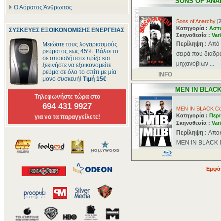
SONS OF ANA
Ο Αόρατος Άνθρωπος
Sons of Anarchy
[
Κατηγορία :
Αστ
ΣΥΣΚΕΥΕΣ ΕΞΟΙΚΟΝΟΜΙΣΗΣ ΕΝΕΡΓΕΙΑΣ
Σκηνοθεσία :
Var
Περίληψη :
Aπό 
Μειώστε τους λογαριασμούς
ρεύματος εως 45%. Βάλτε το
σειρά που διαδρ
σε οποιαδήποτε πρίζα και
μηχανόβιων ...
ξεκινήστε να εξοικονομείτε
ρεύμα σε όλο το σπίτι με μία
INFO
μονο συσκευή!
Τιμή 15€
MEN IN BLAC
Τηλεφωνήστε τώρα στο
694 431 9927
MEN IN BLACK Col
Κατηγορία :
Περι
για να τα παραγγείλετε!
Σκηνοθεσία :
Var
Περίληψη :
Αποκ
MEN IN BLACK II 
Εμφάν