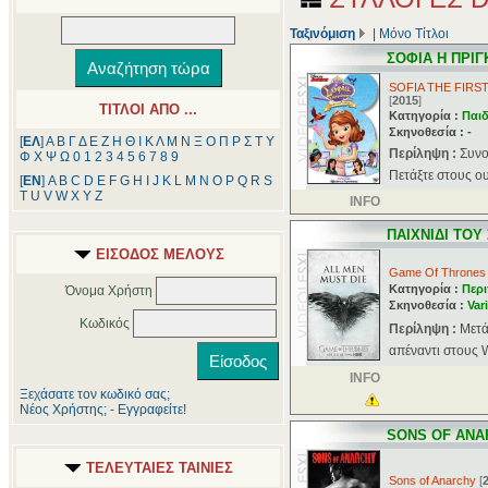
Ταξινόμιση
|
Μόνο Τίτλοι
ΣΟΦΙΑ Η ΠΡΙΓ
SOFIA THE FIRS
[
2015
]
ΤΙΤΛΟΙ ΑΠΟ ...
Κατηγορία :
Παιδ
Σκηνοθεσία :
-
[
ΕΛ
]
Α
Β
Γ
Δ
Ε
Ζ
Η
Θ
Ι
Κ
Λ
Μ
Ν
Ξ
Ο
Π
Ρ
Σ
Τ
Υ
Περίληψη :
Συνο
Φ
Χ
Ψ
Ω
0
1
2
3
4
5
6
7
8
9
Πετάξτε στους ου
[
ΕΝ
]
A
B
C
D
E
F
G
H
I
J
K
L
M
N
O
P
Q
R
S
T
U
V
W
X
Y
Z
INFO
ΠΑΙΧΝΙΔΙ ΤΟΥ
ΕΙΣΟΔΟΣ ΜΕΛΟΥΣ
Game Of Thrones
Κατηγορία :
Περι
Όνομα Χρήστη
Σκηνοθεσία :
Var
Κωδικός
Περίληψη :
Μετά
απέναντι στους W
INFO
Ξεχάσατε τον κωδικό σας;
Νέος Χρήστης; - Εγγραφείτε!
SONS OF ANA
ΤΕΛΕΥΤΑΙΕΣ ΤΑΙΝΙΕΣ
Sons of Anarchy
[