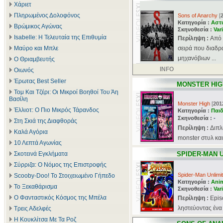
Χάριετ
Πληρωμένος Δολοφόνος
Sons of Anarchy
[
Κατηγορία :
Αστ
Βρώμικος Αγώνας
Σκηνοθεσία :
Var
Isabelle: Η Τελευταία της Επιθυμία
Περίληψη :
Aπό 
Μαύρο και Μπλε
σειρά που διαδρ
μηχανόβιων ...
Ο Θριαμβευτής
INFO
Οιωνός
Έρωτας Best Seller
MONSTER HIG
Τομ Και Τζέρι: Οι Μικροί Βοηθοί Του Άη
Βασίλη
Monster High
[
201
Έλλιοτ: Ο Πιο Μικρός Τάρανδος
Κατηγορία :
Παιδ
Σκηνοθεσία :
-
Στη Σκιά της Διαφθοράς
Περίληψη :
Διπλ
Καλά Αγόρια
monster στυλ και
10 Λεπτά Αγωνίας
Σκοτεινά Εγκλήματα
SPIDER-MAN 
Σύρριζα: Ο Νόμος της Επιστροφής
Spider-Man Unlimi
Scooby-Doo! Το Στοιχειωμένο Γήπεδο
Κατηγορία :
Ani
Το Ξεκαθάρισμα
Σκηνοθεσία :
Var
Ο Φανταστικός Κόσμος της Μπέλα
Περίληψη :
Epis
ληστεύοντας ένα 
Τρεις Αδελφές
Η Κουκλίτσα Με Τα Ροζ