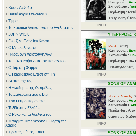
Κατηγορία :
Αστ
Σκηνοθεσία :
Var
Χωρίς Διέξοδο
Περίληψη :
Μετά
Βαθιά Άγρια Θάλασσα 3
Τέλερ οδηγεί του
Έμμα
INFO
Το Ερωτικό Αντικείμενο του Εγκλήματος
JOHN WICK
ΥΠΕΡΗΡΩΕΣ Κ
Γκοτζίλα Εναντίον Κονγκ
Misfits
[
2012
]
Ο Μπακαλόγατος
Κατηγορία :
Δρα
Παραμονή Χριστουγέννων
Σκηνοθεσία :
Ho
Το Ξύλο Βγήκε Από Τον Παράδεισο
Περίληψη :
Τολμ
πρωταγωνιστές τ
Ο Τομ στη Φάρμα
Ο Παράδεισος Έπεσε στη Γη
INFO
Ακαταμάχητος
SONS OF ANA
Η Ακαδημία της Ομπρέλας
Το Ξαδερφάκι μου ο Βίνι
Sons of Anarchy
[
Κατηγορία :
Αστ
Ένα Γιατρό Παρακαλώ!
Σκηνοθεσία :
Var
Ταξίδι στην Ελλάδα
Περίληψη :
Aπό 
Ο Ρόκο και τα Αδέλφια του
σειρά που διαδρ
Μπάρμπι Dreamtopia: Η Γιορτή της
INFO
Χαράς
Έρωτας. Γάμος. Ξανά.
SONS OF ANA