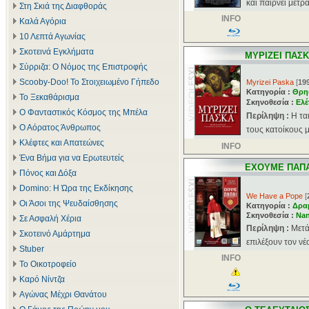
και παίρνει μέτρα
Στη Σκιά της Διαφθοράς
INFO
Καλά Αγόρια
10 Λεπτά Αγωνίας
Σκοτεινά Εγκλήματα
ΜΥΡΙΖΕΙ ΠΑΣ
Σύρριζα: Ο Νόμος της Επιστροφής
Scooby-Doo! Το Στοιχειωμένο Γήπεδο
Myrizei Paska
[
19
Κατηγορία :
Θρη
Το Ξεκαθάρισμα
Σκηνοθεσία :
Eλέ
Ο Φανταστικός Κόσμος της Μπέλα
Περίληψη :
Η τα
Ο Αόρατος Άνθρωπος
τους κατοίκους μ
Κλέφτες και Απατεώνες
INFO
Ένα Βήμα για να Ερωτευτείς
ΕΧΟΥΜΕ ΠΑΠΑ
Πόνος και Δόξα
Domino: Η Ώρα της Εκδίκησης
We Have a Pope
[
Οι Άσοι της Ψευδαίσθησης
Κατηγορία :
Δρα
Σκηνοθεσία :
Nan
Σε Ασφαλή Χέρια
Περίληψη :
Μετά
Σκοτεινό Αμάρτημα
επιλέξουν τον νέ
Stuber
INFO
Το Οικοτροφείο
Καρό Νίντζα
Αγώνας Μέχρι Θανάτου