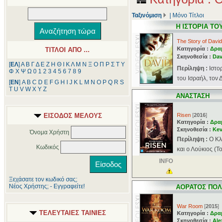
Ταξινόμιση
|
Μόνο Τίτλοι
Η ΙΣΤΟΡΙΑ ΤΟ
The Story of David
Κατηγορία :
Δρα
ΤΙΤΛΟΙ ΑΠΟ ...
Σκηνοθεσία :
Dav
[
ΕΛ
]
Α
Β
Γ
Δ
Ε
Ζ
Η
Θ
Ι
Κ
Λ
Μ
Ν
Ξ
Ο
Π
Ρ
Σ
Τ
Υ
Περίληψη :
Ιστο
Φ
Χ
Ψ
Ω
0
1
2
3
4
5
6
7
8
9
του Ισραήλ, τον 
[
ΕΝ
]
A
B
C
D
E
F
G
H
I
J
K
L
M
N
O
P
Q
R
S
T
U
V
W
X
Y
Z
ΑΝΑΣΤΑΣΗ
ΕΙΣΟΔΟΣ ΜΕΛΟΥΣ
Risen
[
2016
]
Κατηγορία :
Δρα
Σκηνοθεσία :
Kev
Όνομα Χρήστη
Περίληψη :
Ο Κλ
Κωδικός
και ο Λούκιος (T
INFO
Ξεχάσατε τον κωδικό σας;
Νέος Χρήστης; - Εγγραφείτε!
ΑΟΡΑΤΟΣ ΠΟ
War Room
[
2015
]
ΤΕΛΕΥΤΑΙΕΣ ΤΑΙΝΙΕΣ
Κατηγορία :
Δρα
Σκηνοθεσία :
Ale