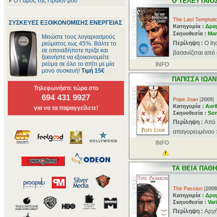
Ο Γάμος της Πρώην μου
Ο ΤΕΛΕΥΤΑΙΟ
The Last Temptatio
ΣΥΣΚΕΥΕΣ ΕΞΟΙΚΟΝΟΜΙΣΗΣ ΕΝΕΡΓΕΙΑΣ
Κατηγορία :
Δρα
Σκηνοθεσία :
Mar
Μειώστε τους λογαριασμούς
Περίληψη :
Ο Ιη
ρεύματος εως 45%. Βάλτε το
σε οποιαδήποτε πρίζα και
βασανίζεται από
ξεκινήστε να εξοικονομείτε
ρεύμα σε όλο το σπίτι με μία
INFO
μονο συσκευή!
Τιμή 15€
ΠΑΠΙΣΣΑ ΙΩΑ
Τηλεφωνήστε τώρα στο
694 431 9927
Pope Joan
[
2009
]
Κατηγορία :
Αισθ
για να τα παραγγείλετε!
Σκηνοθεσία :
So
Περίληψη :
Από 
απαγορευμένου πά
INFO
ΤΑ ΘΕΙΑ ΠΑΘΗ
The Passion
[
2008
Κατηγορία :
Δρα
Σκηνοθεσία :
Var
Περίληψη :
Aρχή