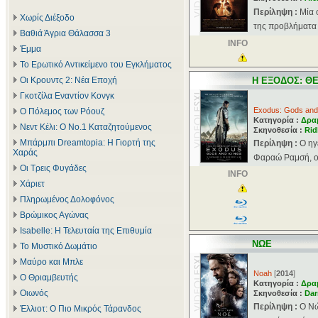
Περίληψη :
Μία 
Χωρίς Διέξοδο
της προβλήματα μ
Βαθιά Άγρια Θάλασσα 3
INFO
Έμμα
Το Ερωτικό Αντικείμενο του Εγκλήματος
Οι Κρουντς 2: Νέα Εποχή
Η ΕΞΟΔΟΣ: ΘΕ
Γκοτζίλα Εναντίον Κονγκ
Exodus: Gods and
Ο Πόλεμος των Ρόουζ
Κατηγορία :
Δρα
Νεντ Κέλι: Ο Νο.1 Καταζητούμενος
Σκηνοθεσία :
Rid
Μπάρμπι Dreamtopia: Η Γιορτή της
Περίληψη :
Ο ηγ
Χαράς
Φαραώ Ραμσή, οδ
Οι Τρεις Φυγάδες
INFO
Χάριετ
Πληρωμένος Δολοφόνος
Βρώμικος Αγώνας
Isabelle: Η Τελευταία της Επιθυμία
ΝΩΕ
Το Μυστικό Δωμάτιο
Μαύρο και Μπλε
Noah
[
2014
]
Ο Θριαμβευτής
Κατηγορία :
Δρα
Οιωνός
Σκηνοθεσία :
Dar
Περίληψη :
Ο Νώ
Έλλιοτ: Ο Πιο Μικρός Τάρανδος