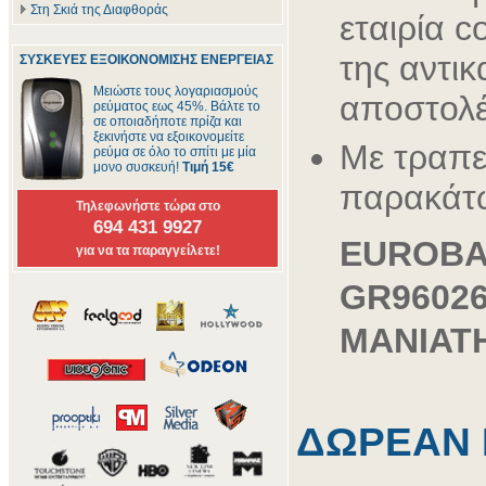
Στη Σκιά της Διαφθοράς
εταιρία c
της αντικ
ΣΥΣΚΕΥΕΣ ΕΞΟΙΚΟΝΟΜΙΣΗΣ ΕΝΕΡΓΕΙΑΣ
Μειώστε τους λογαριασμούς
αποστολέ
ρεύματος εως 45%. Βάλτε το
σε οποιαδήποτε πρίζα και
ξεκινήστε να εξοικονομείτε
Με τραπε
ρεύμα σε όλο το σπίτι με μία
μονο συσκευή!
Τιμή 15€
παρακάτ
Τηλεφωνήστε τώρα στο
694 431 9927
EUROB
για να τα παραγγείλετε!
GR96026
ΜΑΝΙΑΤ
ΔΩΡΕΑΝ 