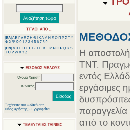
ΤΡΟ
ΤΙΤΛΟΙ ΑΠΟ ...
ΜΕΘΟΔΟ
[
ΕΛ
]
Α
Β
Γ
Δ
Ε
Ζ
Η
Θ
Ι
Κ
Λ
Μ
Ν
Ξ
Ο
Π
Ρ
Σ
Τ
Υ
Φ
Χ
Ψ
Ω
0
1
2
3
4
5
6
7
8
9
[
ΕΝ
]
A
B
C
D
E
F
G
H
I
J
K
L
M
N
O
P
Q
R
S
Η αποστολή γ
T
U
V
W
X
Y
Z
ΤΝΤ. Πραγμ
ΕΙΣΟΔΟΣ ΜΕΛΟΥΣ
εντός Ελλάδ
Όνομα Χρήστη
εργάσιμες η
Κωδικός
δυσπρόσιτες
Ξεχάσατε τον κωδικό σας;
παραγγελία
Νέος Χρήστης; - Εγγραφείτε!
από το κοντ
ΤΕΛΕΥΤΑΙΕΣ ΤΑΙΝΙΕΣ