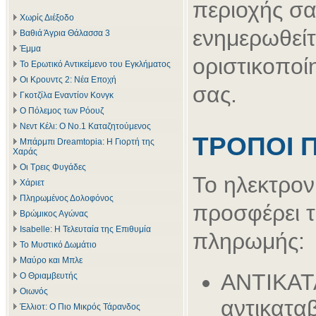
περιοχής σα
Χωρίς Διέξοδο
ενημερωθείτ
Βαθιά Άγρια Θάλασσα 3
Έμμα
οριστικοποί
Το Ερωτικό Αντικείμενο του Εγκλήματος
Οι Κρουντς 2: Νέα Εποχή
σας.
Γκοτζίλα Εναντίον Κονγκ
Ο Πόλεμος των Ρόουζ
Νεντ Κέλι: Ο Νο.1 Καταζητούμενος
ΤΡΟΠΟΙ 
Μπάρμπι Dreamtopia: Η Γιορτή της
Χαράς
Οι Τρεις Φυγάδες
Το ηλεκτρον
Χάριετ
Πληρωμένος Δολοφόνος
προσφέρει 
Βρώμικος Αγώνας
Isabelle: Η Τελευταία της Επιθυμία
πληρωμής:
Το Μυστικό Δωμάτιο
Μαύρο και Μπλε
ΑΝΤΙΚΑΤ
Ο Θριαμβευτής
Οιωνός
αντικατα
Έλλιοτ: Ο Πιο Μικρός Τάρανδος