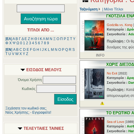
Ταξινόμιση
|
Μόνο Τίτλοι
ΓΚΟΤΖΙΛΑ ΕΝ
Godzilla vs. Kong
[
Κατηγορία :
Δρά
ΤΙΤΛΟΙ ΑΠΟ ...
Σκηνοθεσία :
Ad
[
ΕΛ
]
Α
Β
Γ
Δ
Ε
Ζ
Η
Θ
Ι
Κ
Λ
Μ
Ν
Ξ
Ο
Π
Ρ
Σ
Τ
Υ
Περίληψη :
Οι θ
Φ
Χ
Ψ
Ω
0
1
2
3
4
5
6
7
8
9
δυνάμεις της φύσ
[
ΕΝ
]
A
B
C
D
E
F
G
H
I
J
K
L
M
N
O
P
Q
R
S
T
U
V
W
X
Y
Z
INFO
ΧΩΡΙΣ ΔΙΕΞΟ
ΕΙΣΟΔΟΣ ΜΕΛΟΥΣ
No Exit
[
2022
]
Κατηγορία :
Δρα
Όνομα Χρήστη
Σκηνοθεσία :
Dam
Κωδικός
Περίληψη :
Κατά
απομονωμένη στά
Ξεχάσατε τον κωδικό σας;
Νέος Χρήστης; - Εγγραφείτε!
ΤΟ ΕΡΩΤΙΚΟ 
Sea of Love
[
1989
]
Κατηγορία :
Αισθ
ΤΕΛΕΥΤΑΙΕΣ ΤΑΙΝΙΕΣ
Σκηνοθεσία :
Har