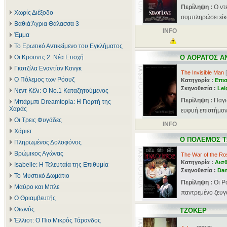
Περίληψη :
Ο ντ
Χωρίς Διέξοδο
συμπληρώσει είκο
Βαθιά Άγρια Θάλασσα 3
INFO
Έμμα
Το Ερωτικό Αντικείμενο του Εγκλήματος
Οι Κρουντς 2: Νέα Εποχή
Ο ΑΟΡΑΤΟΣ 
Γκοτζίλα Εναντίον Κονγκ
The Invisible Man
[
Ο Πόλεμος των Ρόουζ
Κατηγορία :
Επι
Σκηνοθεσία :
Lei
Νεντ Κέλι: Ο Νο.1 Καταζητούμενος
Περίληψη :
Παγι
Μπάρμπι Dreamtopia: Η Γιορτή της
Χαράς
ευφυή επιστήμονα
Οι Τρεις Φυγάδες
INFO
Χάριετ
Ο ΠΟΛΕΜΟΣ 
Πληρωμένος Δολοφόνος
Βρώμικος Αγώνας
The War of the Ro
Κατηγορία :
Αισθ
Isabelle: Η Τελευταία της Επιθυμία
Σκηνοθεσία :
Dan
Το Μυστικό Δωμάτιο
Περίληψη :
Οι Ρ
Μαύρο και Μπλε
παντρεμένο ζευγάρ
Ο Θριαμβευτής
Οιωνός
ΤΖΟΚΕΡ
Έλλιοτ: Ο Πιο Μικρός Τάρανδος