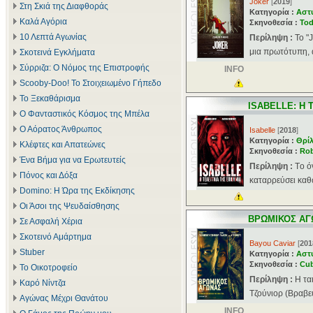
Joker
[
2019
]
Στη Σκιά της Διαφθοράς
Κατηγορία :
Αστ
Καλά Αγόρια
Σκηνοθεσία :
Tod
10 Λεπτά Αγωνίας
Περίληψη :
Το "
μια πρωτότυπη, α
Σκοτεινά Εγκλήματα
Σύρριζα: Ο Νόμος της Επιστροφής
INFO
Scooby-Doo! Το Στοιχειωμένο Γήπεδο
Το Ξεκαθάρισμα
ISABELLE: Η 
Ο Φανταστικός Κόσμος της Μπέλα
Ο Αόρατος Άνθρωπος
Isabelle
[
2018
]
Κατηγορία :
Θρί
Κλέφτες και Απατεώνες
Σκηνοθεσία :
Rob
Ένα Βήμα για να Ερωτευτείς
Περίληψη :
Tο ό
Πόνος και Δόξα
καταρρεύσει καθώ
Domino: Η Ώρα της Εκδίκησης
Οι Άσοι της Ψευδαίσθησης
ΒΡΩΜΙΚΟΣ ΑΓ
Σε Ασφαλή Χέρια
Σκοτεινό Αμάρτημα
Bayou Caviar
[
201
Stuber
Κατηγορία :
Αστ
Σκηνοθεσία :
Cub
Το Οικοτροφείο
Περίληψη :
Η τα
Καρό Νίντζα
Τζούνιορ (Βραβευ
Αγώνας Μέχρι Θανάτου
INFO