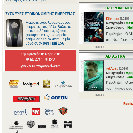
Ο Γάμος της Πρώην μου
ΠΛΗΡΩΜΕΝΟΣ
ΣΥΣΚΕΥΕΣ ΕΞΟΙΚΟΝΟΜΙΣΗΣ ΕΝΕΡΓΕΙΑΣ
Killerman
[
2019
]
Μειώστε τους λογαριασμούς
Κατηγορία :
Αστ
ρεύματος εως 45%. Βάλτε το
Σκηνοθεσία :
Mal
σε οποιαδήποτε πρίζα και
Περίληψη :
O Mό
ξεκινήστε να εξοικονομείτε
ρεύμα σε όλο το σπίτι με μία
στη Νέα Υόρκη. Μ
μονο συσκευή!
Τιμή 15€
INFO
Τηλεφωνήστε τώρα στο
AD ASTRA
694 431 9927
για να τα παραγγείλετε!
Ad Astra
[
2019
]
Κατηγορία :
Δρα
Σκηνοθεσία :
Jam
Περίληψη :
Ο ασ
του ηλιακού συστ
INFO
Εμφάν