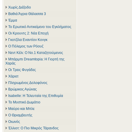
Χωρίς Διέξοδο
Βαθιά Άγρια Θάλασσα 3
Έμμα
Το Ερωτικό Αντικείμενο του Εγκλήματος
Οι Κρουντς 2: Νέα Εποχή
Γκοτζίλα Εναντίον Κονγκ
Ο Πόλεμος των Ρόουζ
Νεντ Κέλι: Ο Νο.1 Καταζητούμενος
Μπάρμπι Dreamtopia: Η Γιορτή της
Χαράς
Οι Τρεις Φυγάδες
Χάριετ
Πληρωμένος Δολοφόνος
Βρώμικος Αγώνας
Isabelle: Η Τελευταία της Επιθυμία
Το Μυστικό Δωμάτιο
Μαύρο και Μπλε
Ο Θριαμβευτής
Οιωνός
Έλλιοτ: Ο Πιο Μικρός Τάρανδος