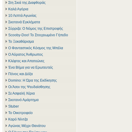
Στη Σκιά της Διαφθοράς
Καλά Αγόρια
10 Λεπτά Αγωνίας
Σκοτεινά Εγκλήματα
Σύρριζα: Ο Νόμος της Επιστροφής
Scooby-Doo! Το Στοιχειωμένο Γήπεδο
Το Ξεκαθάρισμα
Ο Φανταστικός Κόσμος της Μπέλα
Ο Αόρατος Άνθρωπος
Κλέφτες και Απατεώνες
Ένα Βήμα για να Ερωτευτείς
Πόνος και Δόξα
Domino: Η Ώρα της Εκδίκησης
Οι Άσοι της Ψευδαίσθησης
Σε Ασφαλή Χέρια
Σκοτεινό Αμάρτημα
Stuber
Το Οικοτροφείο
Καρό Νίντζα
Αγώνας Μέχρι Θανάτου