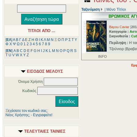
Ταξινόμιση
|
Μόνο Τίτλοι
ΒΡΩΜΙΚΟΣ ΑΓ
Bayou Caviar
[
201
ΤΙΤΛΟΙ ΑΠΟ ...
Κατηγορία :
Αστ
Σκηνοθεσία :
Cub
[
ΕΛ
]
Α
Β
Γ
Δ
Ε
Ζ
Η
Θ
Ι
Κ
Λ
Μ
Ν
Ξ
Ο
Π
Ρ
Σ
Τ
Υ
Περίληψη :
Η τα
Φ
Χ
Ψ
Ω
0
1
2
3
4
5
6
7
8
9
Τζούνιορ (Βραβευ
[
ΕΝ
]
A
B
C
D
E
F
G
H
I
J
K
L
M
N
O
P
Q
R
S
T
U
V
W
X
Y
Z
INFO
Εμφ
ΕΙΣΟΔΟΣ ΜΕΛΟΥΣ
Όνομα Χρήστη
Κωδικός
Ξεχάσατε τον κωδικό σας;
Νέος Χρήστης; - Εγγραφείτε!
ΤΕΛΕΥΤΑΙΕΣ ΤΑΙΝΙΕΣ