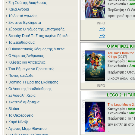
Στη Σκιά της Διαφθοράς
Σκηνοθεσία :
Joh
Καλά Αγόρια
Περίληψη :
Ο Wo
10 Λεπτά Αγωνίας
προτεραιότητα του
Σκοτεινά Εγκλήματα
INFO
Σύρριζα: Ο Νόμος της Επιστροφής
Scooby-Doo! Το Στοιχειωμένο Γήπεδο
Το Ξεκαθάρισμα
Ο ΜΑΓΙΚΟΣ Κ
Ο Φανταστικός Κόσμος της Μπέλα
Tall Tales from th
Ο Αόρατος Άνθρωπος
Krings
[
2017
]
Κατηγορία :
Ani
Κλέφτες και Απατεώνες
Σκηνοθεσία :
Arn
Ένα Βήμα για να Ερωτευτείς
Περίληψη :
Όταν
Πόνος και Δόξα
μικρών ζώων, δεν
Domino: Η Ώρα της Εκδίκησης
INFO
Οι Άσοι της Ψευδαίσθησης
LEGO 2: Η ΤΑΙ
Σε Ασφαλή Χέρια
Σκοτεινό Αμάρτημα
The Lego Movie 2:
Stuber
Κατηγορία :
Ani
Σκηνοθεσία :
Mik
Το Οικοτροφείο
Περίληψη :
To "
Καρό Νίντζα
την έκπληξη στο 
Αγώνας Μέχρι Θανάτου
...