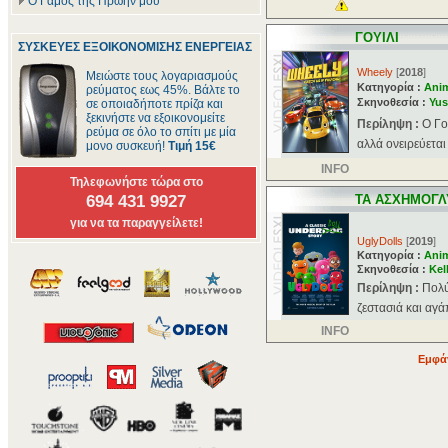
Ο Γάμος της Πρώην μου
ΓΟΥΙΛΙ
ΣΥΣΚΕΥΕΣ ΕΞΟΙΚΟΝΟΜΙΣΗΣ ΕΝΕΡΓΕΙΑΣ
Wheely
[
2018
]
Μειώστε τους λογαριασμούς
Κατηγορία :
Ani
ρεύματος εως 45%. Βάλτε το
Σκηνοθεσία :
Yus
σε οποιαδήποτε πρίζα και
ξεκινήστε να εξοικονομείτε
Περίληψη :
O Γο
ρεύμα σε όλο το σπίτι με μία
αλλά ονειρεύεται
μονο συσκευή!
Τιμή 15€
INFO
Τηλεφωνήστε τώρα στο
694 431 9927
ΤΑ ΑΣΧΗΜΟΓΛ
για να τα παραγγείλετε!
UglyDolls
[
2019
]
Κατηγορία :
Ani
Σκηνοθεσία :
Kel
Περίληψη :
Πολύ
ζεστασιά και αγά
INFO
Εμφάν