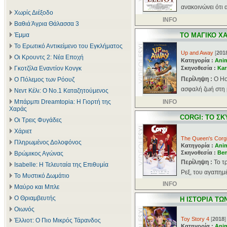
ανακοινώνει ότι 
Χωρίς Διέξοδο
INFO
Βαθιά Άγρια Θάλασσα 3
Έμμα
ΤΟ ΜΑΓΙΚΟ ΧΑ
Το Ερωτικό Αντικείμενο του Εγκλήματος
Up and Away
[
201
Οι Κρουντς 2: Νέα Εποχή
Κατηγορία :
Ani
Γκοτζίλα Εναντίον Κονγκ
Σκηνοθεσία :
Kar
Περίληψη :
Ο Ho
Ο Πόλεμος των Ρόουζ
ασφαλή ζωή στη μ
Νεντ Κέλι: Ο Νο.1 Καταζητούμενος
Μπάρμπι Dreamtopia: Η Γιορτή της
INFO
Χαράς
CORGI: ΤΟ ΣΚ
Οι Τρεις Φυγάδες
Χάριετ
The Queen's Corg
Πληρωμένος Δολοφόνος
Κατηγορία :
Ani
Σκηνοθεσία :
Ben
Βρώμικος Αγώνας
Περίληψη :
Το τ
Isabelle: Η Τελευταία της Επιθυμία
Ρεξ, του αγαπημέ
Το Μυστικό Δωμάτιο
INFO
Μαύρο και Μπλε
Ο Θριαμβευτής
Η ΙΣΤΟΡΙΑ ΤΩ
Οιωνός
Toy Story 4
[
2018
]
Έλλιοτ: Ο Πιο Μικρός Τάρανδος
Κατηγορία :
Ani