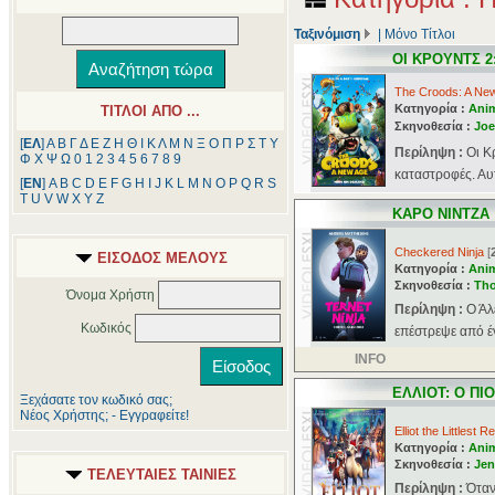
Ταξινόμιση
|
Μόνο Τίτλοι
ΟΙ ΚΡΟΥΝΤΣ 2
The Croods: A Ne
Κατηγορία :
Ani
ΤΙΤΛΟΙ ΑΠΟ ...
Σκηνοθεσία :
Joe
[
ΕΛ
]
Α
Β
Γ
Δ
Ε
Ζ
Η
Θ
Ι
Κ
Λ
Μ
Ν
Ξ
Ο
Π
Ρ
Σ
Τ
Υ
Περίληψη :
Οι Κ
Φ
Χ
Ψ
Ω
0
1
2
3
4
5
6
7
8
9
καταστροφές. Αυτ
[
ΕΝ
]
A
B
C
D
E
F
G
H
I
J
K
L
M
N
O
P
Q
R
S
T
U
V
W
X
Y
Z
ΚΑΡΟ ΝΙΝΤΖΑ
Checkered Ninja
[
ΕΙΣΟΔΟΣ ΜΕΛΟΥΣ
Κατηγορία :
Ani
Σκηνοθεσία :
Tho
Όνομα Χρήστη
Περίληψη :
Ο Άλ
Κωδικός
επέστρεψε από έν
INFO
ΕΛΛΙΟΤ: Ο ΠΙ
Ξεχάσατε τον κωδικό σας;
Νέος Χρήστης; - Εγγραφείτε!
Elliot the Littlest R
Κατηγορία :
Ani
Σκηνοθεσία :
Jen
ΤΕΛΕΥΤΑΙΕΣ ΤΑΙΝΙΕΣ
Περίληψη :
Όταν