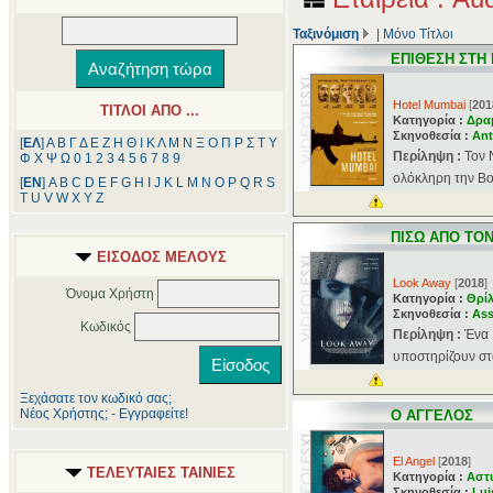
Ταξινόμιση
|
Μόνο Τίτλοι
ΕΠΙΘΕΣΗ ΣΤΗ
Hotel Mumbai
[
201
ΤΙΤΛΟΙ ΑΠΟ ...
Κατηγορία :
Δρα
Σκηνοθεσία :
Ant
[
ΕΛ
]
Α
Β
Γ
Δ
Ε
Ζ
Η
Θ
Ι
Κ
Λ
Μ
Ν
Ξ
Ο
Π
Ρ
Σ
Τ
Υ
Περίληψη :
Τον 
Φ
Χ
Ψ
Ω
0
1
2
3
4
5
6
7
8
9
ολόκληρη την Βομ
[
ΕΝ
]
A
B
C
D
E
F
G
H
I
J
K
L
M
N
O
P
Q
R
S
T
U
V
W
X
Y
Z
ΠΙΣΩ ΑΠΟ ΤΟ
ΕΙΣΟΔΟΣ ΜΕΛΟΥΣ
Look Away
[
2018
]
Όνομα Χρήστη
Κατηγορία :
Θρί
Σκηνοθεσία :
Ass
Κωδικός
Περίληψη :
Ένα 
υποστηρίζουν στα
Ξεχάσατε τον κωδικό σας;
Νέος Χρήστης; - Εγγραφείτε!
Ο ΑΓΓΕΛΟΣ
El Angel
[
2018
]
ΤΕΛΕΥΤΑΙΕΣ ΤΑΙΝΙΕΣ
Κατηγορία :
Αστ
Σκηνοθεσία :
Lui