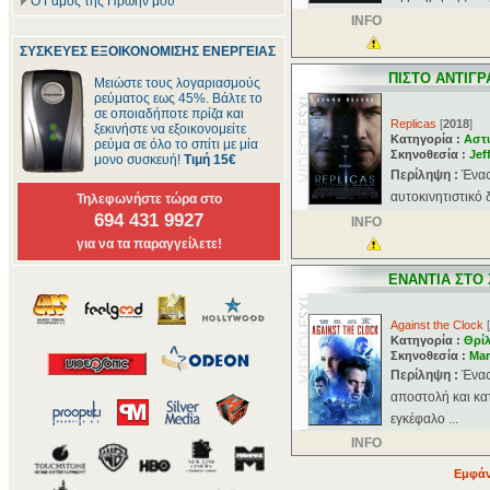
Ο Γάμος της Πρώην μου
INFO
ΣΥΣΚΕΥΕΣ ΕΞΟΙΚΟΝΟΜΙΣΗΣ ΕΝΕΡΓΕΙΑΣ
ΠΙΣΤΟ ΑΝΤΙΓ
Μειώστε τους λογαριασμούς
ρεύματος εως 45%. Βάλτε το
σε οποιαδήποτε πρίζα και
Replicas
[
2018
]
ξεκινήστε να εξοικονομείτε
Κατηγορία :
Αστ
ρεύμα σε όλο το σπίτι με μία
Σκηνοθεσία :
Jef
μονο συσκευή!
Τιμή 15€
Περίληψη :
Ένας
αυτοκινητιστικό 
Τηλεφωνήστε τώρα στο
694 431 9927
INFO
για να τα παραγγείλετε!
ΕΝΑΝΤΙΑ ΣΤΟ
Against the Clock
[
Κατηγορία :
Θρί
Σκηνοθεσία :
Mar
Περίληψη :
Ένας
αποστολή και κατ
εγκέφαλο ...
INFO
Εμφάν