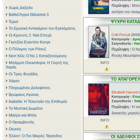
Περίληψη :
Μπου
Χωρίς Διέξοδο
αστέρα του σινε
Βαθιά Άγρια Θάλασσα 3
Έμμα
ΨΥΧΡΗ ΚΑΤΑΔ
Το Ερωτικό Αντικείμενο του Εγκλήματος
Cold Pursuit
[
2019
Οι Κρουντς 2: Νέα Εποχή
Κατηγορία :
Δρα
Γκοτζίλα Εναντίον Κονγκ
Σκηνοθεσία :
Han
Ο Πόλεμος των Ρόουζ
Περίληψη :
Ο Νε
Rocky Mountains 
Νεντ Κέλι: Ο Νο.1 Καταζητούμενος
Μπάρμπι Dreamtopia: Η Γιορτή της
INFO
Χαράς
Οι Τρεις Φυγάδες
ΤΟ ΑΠΑΓΟΡΕ
Χάριετ
Πληρωμένος Δολοφόνος
Elizabeth Harvest
Βρώμικος Αγώνας
Κατηγορία :
Επι
Σκηνοθεσία :
Seb
Isabelle: Η Τελευταία της Επιθυμία
Περίληψη :
Η νε
Το Μυστικό Δωμάτιο
δεκαετίες μεγαλύτ
Μαύρο και Μπλε
INFO
Ο Θριαμβευτής
Οιωνός
Έλλιοτ: Ο Πιο Μικρός Τάρανδος
ΟΙ ΑΔΕΛΦΟΙ Σ