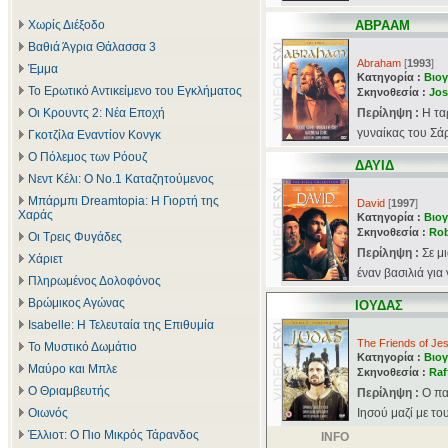
Χωρίς Διέξοδο
ΑΒΡΑΑΜ
Βαθιά Άγρια Θάλασσα 3
Abraham
[
1993
]
Έμμα
Κατηγορία :
Βιογ
Το Ερωτικό Αντικείμενο του Εγκλήματος
Σκηνοθεσία :
Jos
Οι Κρουντς 2: Νέα Εποχή
Περίληψη :
Η τα
γυναίκας του Σάρ
Γκοτζίλα Εναντίον Κονγκ
Ο Πόλεμος των Ρόουζ
ΔΑΥΙΔ
Νεντ Κέλι: Ο Νο.1 Καταζητούμενος
Μπάρμπι Dreamtopia: Η Γιορτή της
David
[
1997
]
Χαράς
Κατηγορία :
Βιογ
Σκηνοθεσία :
Rob
Οι Τρεις Φυγάδες
Περίληψη :
Σε μ
Χάριετ
έναν βασιλιά για
Πληρωμένος Δολοφόνος
Βρώμικος Αγώνας
ΙΟΥΔΑΣ
Isabelle: Η Τελευταία της Επιθυμία
The Friends of Je
Το Μυστικό Δωμάτιο
Κατηγορία :
Βιογ
Μαύρο και Μπλε
Σκηνοθεσία :
Raf
Ο Θριαμβευτής
Περίληψη :
Ο πα
Οιωνός
Ιησού μαζί με τ
Έλλιοτ: Ο Πιο Μικρός Τάρανδος
INFO