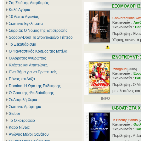
Στη Σκιά της Διαφθοράς
ΕΞΟΜΟΛΟΓΗΣ
Καλά Αγόρια
10 Λεπτά Αγωνίας
Conversations wi
Κατηγορία :
Αισθ
Σκοτεινά Εγκλήματα
Σκηνοθεσία :
Ha
Σύρριζα: Ο Νόμος της Επιστροφής
Περίληψη :
Ένας
Scooby-Doo! Το Στοιχειωμένο Γήπεδο
Υόρκη, συναντά μ
Το Ξεκαθάρισμα
Ο Φανταστικός Κόσμος της Μπέλα
ΙΖΝΟΓΚΟΥΝΤ:
Ο Αόρατος Άνθρωπος
Κλέφτες και Απατεώνες
Iznogoud
[
2005
]
Ένα Βήμα για να Ερωτευτείς
Κατηγορία :
Ευρ
Σκηνοθεσία :
Pat
Πόνος και Δόξα
Περίληψη :
Ο Με
Domino: Η Ώρα της Εκδίκησης
με πλεκτάνες και
Οι Άσοι της Ψευδαίσθησης
INFO
Σε Ασφαλή Χέρια
Σκοτεινό Αμάρτημα
U-BOAT: ΣΤΑ 
Stuber
In Enemy Hands
[
Το Οικοτροφείο
Κατηγορία :
Θρί
Καρό Νίντζα
Σκηνοθεσία :
Ton
Αγώνας Μέχρι Θανάτου
Περίληψη :
Ατλα