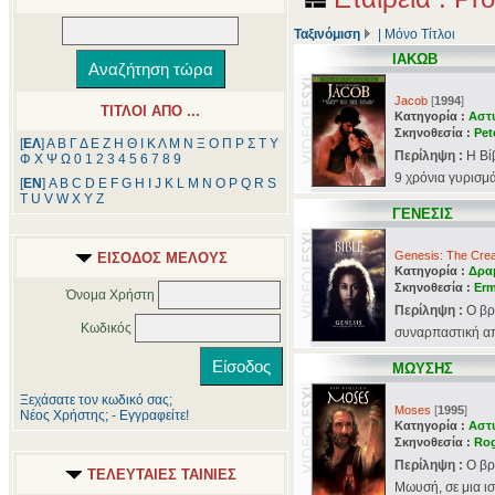
Ταξινόμιση
|
Μόνο Τίτλοι
ΙΑΚΩΒ
Jacob
[
1994
]
ΤΙΤΛΟΙ ΑΠΟ ...
Κατηγορία :
Αστ
Σκηνοθεσία :
Pet
[
ΕΛ
]
Α
Β
Γ
Δ
Ε
Ζ
Η
Θ
Ι
Κ
Λ
Μ
Ν
Ξ
Ο
Π
Ρ
Σ
Τ
Υ
Περίληψη :
Η Βί
Φ
Χ
Ψ
Ω
0
1
2
3
4
5
6
7
8
9
9 χρόνια γυρισμ
[
ΕΝ
]
A
B
C
D
E
F
G
H
I
J
K
L
M
N
O
P
Q
R
S
T
U
V
W
X
Y
Z
ΓΕΝΕΣΙΣ
Genesis: The Crea
ΕΙΣΟΔΟΣ ΜΕΛΟΥΣ
Κατηγορία :
Δρα
Σκηνοθεσία :
Erm
Όνομα Χρήστη
Περίληψη :
Ο βρ
Κωδικός
συναρπαστική απε
ΜΩΥΣΗΣ
Ξεχάσατε τον κωδικό σας;
Moses
[
1995
]
Νέος Χρήστης; - Εγγραφείτε!
Κατηγορία :
Αστ
Σκηνοθεσία :
Rog
Περίληψη :
Ο βρ
ΤΕΛΕΥΤΑΙΕΣ ΤΑΙΝΙΕΣ
Μωυσή, σε μια ισ