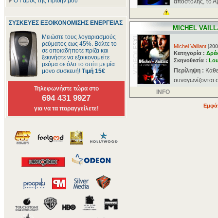
Ο Γάμος της Πρώην μου
αποστολής, το Αμ
ΣΥΣΚΕΥΕΣ ΕΞΟΙΚΟΝΟΜΙΣΗΣ ΕΝΕΡΓΕΙΑΣ
MICHEL VAILL
Μειώστε τους λογαριασμούς
ρεύματος εως 45%. Βάλτε το
Michel Vaillant
[
200
σε οποιαδήποτε πρίζα και
Κατηγορία :
Δρά
ξεκινήστε να εξοικονομείτε
Σκηνοθεσία :
Lou
ρεύμα σε όλο το σπίτι με μία
Περίληψη :
Κάθε
μονο συσκευή!
Τιμή 15€
συναγωνίζονται σ
Τηλεφωνήστε τώρα στο
INFO
694 431 9927
Εμφάν
για να τα παραγγείλετε!