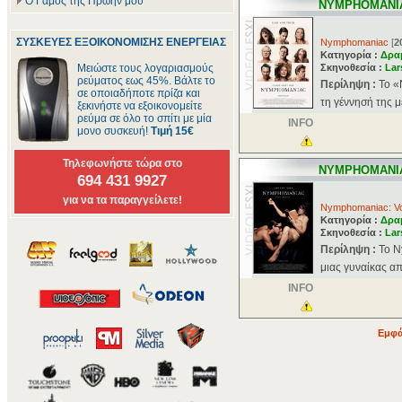
Ο Γάμος της Πρώην μου
NYMPHOMANIA
ΣΥΣΚΕΥΕΣ ΕΞΟΙΚΟΝΟΜΙΣΗΣ ΕΝΕΡΓΕΙΑΣ
Nymphomaniac
[
2
Κατηγορία :
Δρα
Μειώστε τους λογαριασμούς
Σκηνοθεσία :
Lar
ρεύματος εως 45%. Βάλτε το
Περίληψη :
Το «
σε οποιαδήποτε πρίζα και
τη γέννησή της μέ
ξεκινήστε να εξοικονομείτε
ρεύμα σε όλο το σπίτι με μία
INFO
μονο συσκευή!
Τιμή 15€
Τηλεφωνήστε τώρα στο
NYMPHOMANIA
694 431 9927
για να τα παραγγείλετε!
Nymphomaniac: Vol
Κατηγορία :
Δρα
Σκηνοθεσία :
Lar
Περίληψη :
Το N
μιας γυναίκας από
INFO
Εμφά