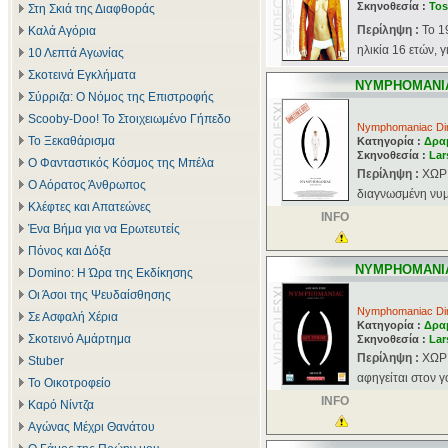
Σκηνοθεσία :
Tos
Στη Σκιά της Διαφθοράς
Περίληψη :
Το 1
Καλά Αγόρια
ηλικία 16 ετών, 
10 Λεπτά Αγωνίας
Σκοτεινά Εγκλήματα
NYMPHOMANIA
Σύρριζα: Ο Νόμος της Επιστροφής
Scooby-Doo! Το Στοιχειωμένο Γήπεδο
Nymphomaniac Dire
Το Ξεκαθάρισμα
Κατηγορία :
Δρα
Σκηνοθεσία :
Lar
Ο Φανταστικός Κόσμος της Μπέλα
Περίληψη :
ΧΩΡΙ
Ο Αόρατος Άνθρωπος
διαγνωσμένη νυμφ
Κλέφτες και Απατεώνες
INFO
Ένα Βήμα για να Ερωτευτείς
Πόνος και Δόξα
NYMPHOMANIA
Domino: Η Ώρα της Εκδίκησης
Οι Άσοι της Ψευδαίσθησης
Nymphomaniac Dire
Σε Ασφαλή Χέρια
Κατηγορία :
Δρα
Σκοτεινό Αμάρτημα
Σκηνοθεσία :
Lar
Περίληψη :
ΧΩΡΙ
Stuber
αφηγείται στον γ
Το Οικοτροφείο
INFO
Καρό Νίντζα
Αγώνας Μέχρι Θανάτου