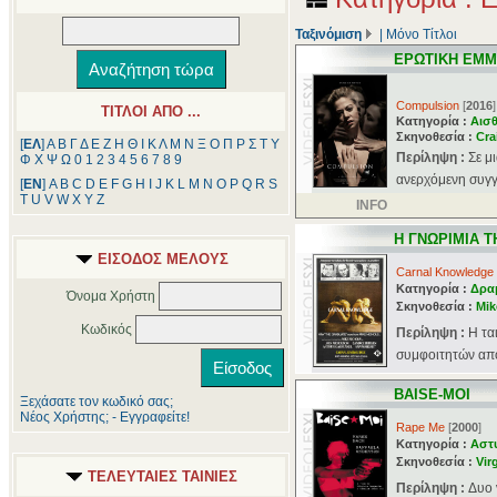
Ταξινόμιση
|
Μόνο Τίτλοι
ΕΡΩΤΙΚΗ ΕΜ
Compulsion
[
2016
]
ΤΙΤΛΟΙ ΑΠΟ ...
Κατηγορία :
Αισθ
Σκηνοθεσία :
Cra
[
ΕΛ
]
Α
Β
Γ
Δ
Ε
Ζ
Η
Θ
Ι
Κ
Λ
Μ
Ν
Ξ
Ο
Π
Ρ
Σ
Τ
Υ
Περίληψη :
Σε μ
Φ
Χ
Ψ
Ω
0
1
2
3
4
5
6
7
8
9
ανερχόμενη συγγ
[
ΕΝ
]
A
B
C
D
E
F
G
H
I
J
K
L
M
N
O
P
Q
R
S
T
U
V
W
X
Y
Z
INFO
Η ΓΝΩΡΙΜΙΑ Τ
ΕΙΣΟΔΟΣ ΜΕΛΟΥΣ
Carnal Knowledge
Κατηγορία :
Δρα
Όνομα Χρήστη
Σκηνοθεσία :
Mik
Κωδικός
Περίληψη :
Η τα
συμφοιτητών από 
BAISE-MOI
Ξεχάσατε τον κωδικό σας;
Νέος Χρήστης; - Εγγραφείτε!
Rape Me
[
2000
]
Κατηγορία :
Αστ
Σκηνοθεσία :
Vir
ΤΕΛΕΥΤΑΙΕΣ ΤΑΙΝΙΕΣ
Περίληψη :
Δυο 