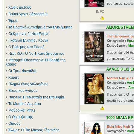
του τρένο, ενώ λί
Χωρίς Διέξοδο
INFO
Βαθιά Άγρια Θάλασσα 3
Έμμα
Το Ερωτικό Αντικείμενο του Εγκλήματος
AMORESTRE
Οι Κρουντς 2: Νέα Εποχή
The Dangerous Se
Γκοτζίλα Εναντίον Κονγκ
Κατηγορία :
Ερωτ
Σκηνοθεσία :
Mar
Ο Πόλεμος των Ρόουζ
Περίληψη :
Η Ξέ
Νεντ Κέλι: Ο Νο.1 Καταζητούμενος
γοητευτική. Το κρ
Μπάρμπι Dreamtopia: Η Γιορτή της
Χαράς
ΑΛΛΕΣ 9 1/2
Οι Τρεις Φυγάδες
Χάριετ
Another Nine & a 
Κατηγορία :
Αισθ
Πληρωμένος Δολοφόνος
Σκηνοθεσία :
An
Βρώμικος Αγώνας
Περίληψη :
Ο Τζ
Isabelle: Η Τελευταία της Επιθυμία
παλιά του σχέση. 
Το Μυστικό Δωμάτιο
Μαύρο και Μπλε
Ο Θριαμβευτής
1000 ΜΙΛΙΑ Ε
Οιωνός
Eight Miles High
[
2
Έλλιοτ: Ο Πιο Μικρός Τάρανδος
Κατηγορία :
Βιογ