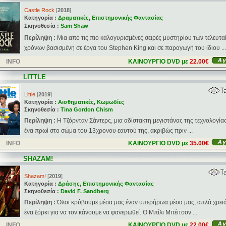
Castle Rock
[
2018
]
Κατηγορία :
Δραματικές
,
Επιστημονικής Φαντασίας
Σκηνοθεσία :
Sam Shaw
Περίληψη :
Mια από τις πιο καλογυρισμένες σειρές μυστηρίου των τελευτα
χρόνων βασισμένη σε έργα του Stephen King και σε παραγωγή του ίδιου ...
INFO
ΚΑΙΝΟΥΡΓΙΟ DVD με
22.00€
LITTLE
Little
[
2019
]
Κατηγορία :
Αισθηματικές
,
Κωμωδίες
Σκηνοθεσία :
Tina Gordon Chism
Περίληψη :
Η Τζόρνταν Σάντερς, μια αδίστακτη μεγιστάνας της τεχνολογία
ένα πρωί στο σώμα του 13χρονου εαυτού της, ακριβώς πριν ...
INFO
ΚΑΙΝΟΥΡΓΙΟ DVD με
35.00€
SHAZAM!
Shazam!
[
2019
]
Κατηγορία :
Δράσης
,
Επιστημονικής Φαντασίας
Σκηνοθεσία :
David F. Sandberg
Περίληψη :
Όλοι κρύβουμε μέσα μας έναν υπερήρωα μέσα μας, απλά χρειά
ένα ξόρκι για να τον κάνουμε να φανερωθεί. Ο Μπίλι Μπέιτσον ...
INFO
ΚΑΙΝΟΥΡΓΙΟ DVD με
22.00€