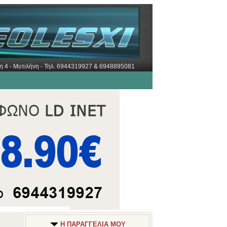
ώρη 4 - Μυτιλήνη - Τηλ. 6944319927 & 6948895081
Η ΠΑΡΑΓΓΕΛΙΑ ΜΟΥ