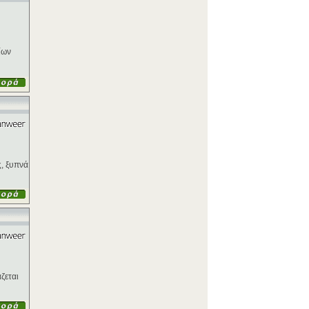
ίων
ς, ξυπνά
ζεται