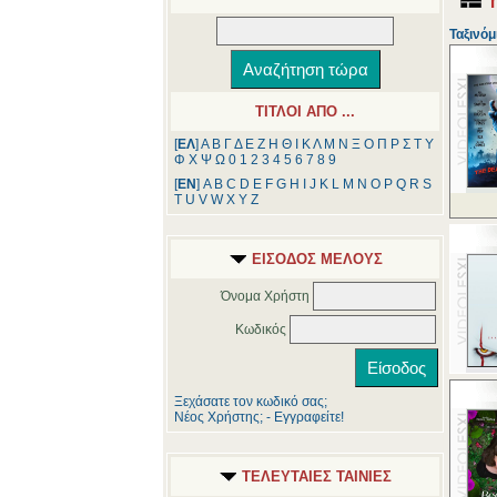
Ταξινόμ
ΤΙΤΛΟΙ ΑΠΟ ...
[
ΕΛ
]
Α
Β
Γ
Δ
Ε
Ζ
Η
Θ
Ι
Κ
Λ
Μ
Ν
Ξ
Ο
Π
Ρ
Σ
Τ
Υ
Φ
Χ
Ψ
Ω
0
1
2
3
4
5
6
7
8
9
[
ΕΝ
]
A
B
C
D
E
F
G
H
I
J
K
L
M
N
O
P
Q
R
S
T
U
V
W
X
Y
Z
ΕΙΣΟΔΟΣ ΜΕΛΟΥΣ
Όνομα Χρήστη
Κωδικός
Ξεχάσατε τον κωδικό σας;
Νέος Χρήστης; - Εγγραφείτε!
ΤΕΛΕΥΤΑΙΕΣ ΤΑΙΝΙΕΣ