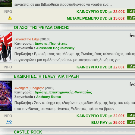
εργάζεται σε μια βιβλιοθήκη προσπαθώντας να γράψει ένα ...
INFO
ΚΑΙΝΟΥΡΓΙΟ DVD με
22.00€
ΜΕΤΑΧΕΙΡΙΣΜΕΝΟ DVD με
15.00€
ΟΙ ΑΣΟΙ ΤΗΣ ΨΕΥΔΑΙΣΘΗΣΗΣ
Beyond the Edge
[
2018
]
Κατηγορία :
Δράσης
,
Περιπέτειες
Σκηνοθεσία :
Aleksandr Boguslavskiy
Περίληψη :
Βρισκόμενος στη Μόσχα της Ρωσίας, ένας ταλαντούχος παίκτ
συγκεντρώνει μια ομάδα ανθρώπων με υπερφυσικές δυνάμεις για ...
INFO
ΚΑΙΝΟΥΡΓΙΟ DVD με
22.00€
ΕΚΔΙΚΗΤΕΣ: Η ΤΕΛΕΥΤΑΙΑ ΠΡΑΞΗ
Avengers: Endgame
[
2019
]
Κατηγορία :
Δράσης
,
Επιστημονικής Φαντασίας
Σκηνοθεσία :
Anthony Russo
Περίληψη :
Στον απόηχο της εξαφάνισης σχεδόν όλης της ζωής του σύμπ
από τον Θάνος, οι εναπομείναντες Εκδικητές πρέπει να βρουν ...
INFO
ΚΑΙΝΟΥΡΓΙΟ DVD με
22.00€
BLU-RAY με
25.00€
CASTLE ROCK