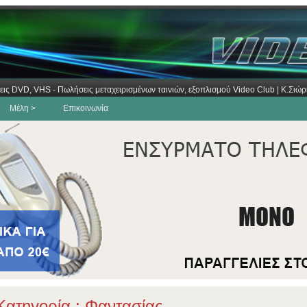
εις DVD, VHS - Πωλήσεις μεταχειρισμένων ταινιών, εξοπλισμού Video Club | Κ.Σι
Μέλη >
Επικοινωνία
ατηγορία : Φαντασίας