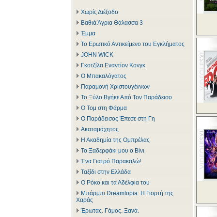
Χωρίς Διέξοδο
Βαθιά Άγρια Θάλασσα 3
Έμμα
Το Ερωτικό Αντικείμενο του Εγκλήματος
JOHN WICK
Γκοτζίλα Εναντίον Κονγκ
Ο Μπακαλόγατος
Παραμονή Χριστουγέννων
Το Ξύλο Βγήκε Από Τον Παράδεισο
Ο Τομ στη Φάρμα
Ο Παράδεισος Έπεσε στη Γη
Ακαταμάχητος
Η Ακαδημία της Ομπρέλας
Το Ξαδερφάκι μου ο Βίνι
Ένα Γιατρό Παρακαλώ!
Ταξίδι στην Ελλάδα
Ο Ρόκο και τα Αδέλφια του
Μπάρμπι Dreamtopia: Η Γιορτή της
Χαράς
Έρωτας. Γάμος. Ξανά.