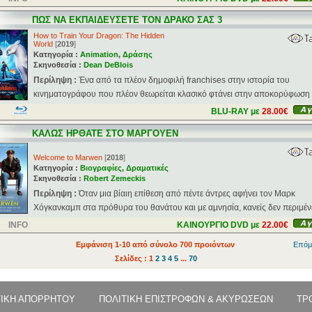
ΠΩΣ ΝΑ ΕΚΠΑΙΔΕΥΣΕΤΕ ΤΟΝ ΔΡΑΚΟ ΣΑΣ 3
How to Train Your Dragon: The Hidden
World
[
2019
]
Κατηγορία :
Animation
,
Δράσης
Σκηνοθεσία :
Dean DeBlois
Περίληψη :
Ένα από τα πλέον δημοφιλή franchises στην ιστορία του
κινηματογράφου που πλέον θεωρείται κλασικό φτάνει στην αποκορύφωση με
BLU-RAY με
28.00€
ΚΑΛΩΣ ΗΡΘΑΤΕ ΣΤΟ ΜΑΡΓΟΥΕΝ
Welcome to Marwen
[
2018
]
Κατηγορία :
Βιογραφίες
,
Δραματικές
Σκηνοθεσία :
Robert Zemeckis
Περίληψη :
Όταν μια βίαιη επίθεση από πέντε άντρες αφήνει τον Μαρκ
Χόγκανκαμπ στα πρόθυρα του θανάτου και με αμνησία, κανείς δεν περιμένει
INFO
ΚΑΙΝΟΥΡΓΙΟ DVD με
22.00€
Εμφάνιση 1-10 από σύνολο 700 προιόντων
Επόμ
Σελίδες : 1
2
3
4
5
...
70
ΤΙΚΗ ΑΠΟΡΡΗΤΟΥ
ΠΟΛΙΤΙΚΗ ΕΠΙΣΤΡΟΦΩΝ & ΑΚΥΡΩΣΕΩΝ
ΤΡ