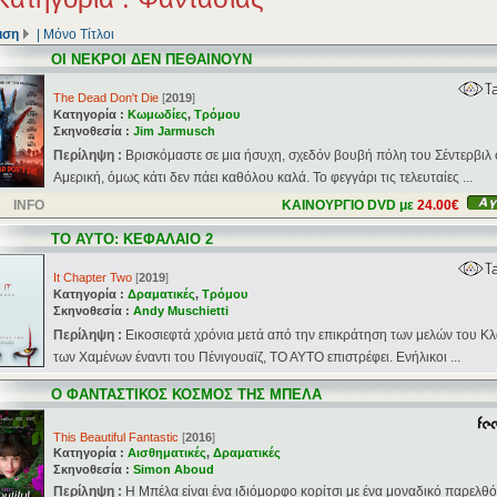
ιση
|
Μόνο Τίτλοι
ΟΙ ΝΕΚΡΟΙ ΔΕΝ ΠΕΘΑΙΝΟΥΝ
The Dead Don't Die
[
2019
]
Κατηγορία :
Κωμωδίες
,
Τρόμου
Σκηνοθεσία :
Jim Jarmusch
Περίληψη :
Βρισκόμαστε σε μια ήσυχη, σχεδόν βουβή πόλη του Σέντερβιλ 
Αμερική, όμως κάτι δεν πάει καθόλου καλά. Το φεγγάρι τις τελευταίες ...
INFO
ΚΑΙΝΟΥΡΓΙΟ DVD με
24.00€
ΤΟ ΑΥΤΟ: ΚΕΦΑΛΑΙΟ 2
It Chapter Two
[
2019
]
Κατηγορία :
Δραματικές
,
Τρόμου
Σκηνοθεσία :
Andy Muschietti
Περίληψη :
Εικοσιεφτά χρόνια μετά από την επικράτηση των μελών του Κ
των Χαμένων έναντι του Πένιγουαϊζ, ΤΟ ΑΥΤΟ επιστρέφει. Ενήλικοι ...
Ο ΦΑΝΤΑΣΤΙΚΟΣ ΚΟΣΜΟΣ ΤΗΣ ΜΠΕΛΑ
This Beautiful Fantastic
[
2016
]
Κατηγορία :
Αισθηματικές
,
Δραματικές
Σκηνοθεσία :
Simon Aboud
Περίληψη :
Η Μπέλα είναι ένα ιδιόμορφο κορίτσι με ένα μοναδικό παρελθ