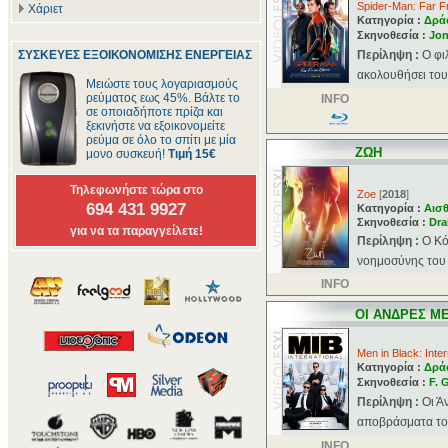
Spider-Man: Far 
Χάριετ
Κατηγορία :
Δρά
Σκηνοθεσία :
Jon
ΣΥΣΚΕΥΕΣ ΕΞΟΙΚΟΝΟΜΙΣΗΣ ΕΝΕΡΓΕΙΑΣ
Περίληψη :
O φι
ακολουθήσει τους
Μειώστε τους λογαριασμούς
ρεύματος εως 45%. Βάλτε το
INFO
σε οποιαδήποτε πρίζα και
ξεκινήστε να εξοικονομείτε
ρεύμα σε όλο το σπίτι με μία
ΖΩΗ
μονο συσκευή!
Τιμή 15€
Τηλεφωνήστε τώρα στο
Zoe
[
2018
]
694 431 9927
Κατηγορία :
Αισθ
Σκηνοθεσία :
Dra
για να τα παραγγείλετε!
Περίληψη :
Ο Κό
νοημοσύνης του ο
INFO
ΟΙ ΑΝΔΡΕΣ ΜΕ
Men in Black: Inter
Κατηγορία :
Δρά
Σκηνοθεσία :
F. 
Περίληψη :
Οι Ά
αποβράσματα του 
INFO