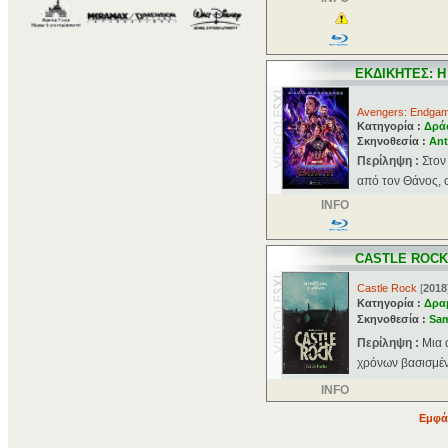
ΕΚΔΙΚΗΤΕΣ: Η
Avengers: Endga
Κατηγορία :
Δρά
Σκηνοθεσία :
An
Περίληψη :
Στον
από τον Θάνος, ο
INFO
CASTLE ROCK
Castle Rock
[
2018
Κατηγορία :
Δρα
Σκηνοθεσία :
Sa
Περίληψη :
Mια 
χρόνων βασισμένη
INFO
Εμφά