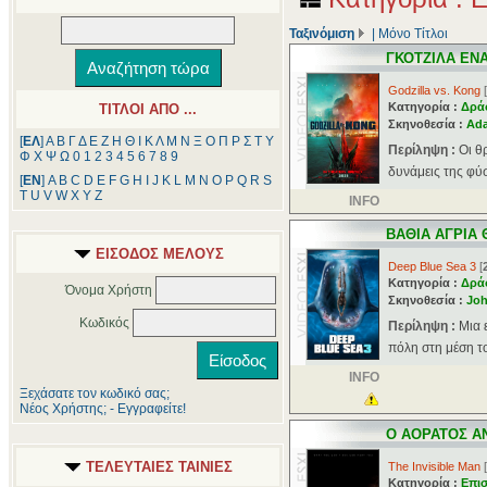
Ταξινόμιση
|
Μόνο Τίτλοι
ΓΚΟΤΖΙΛΑ ΕΝ
Godzilla vs. Kong
[
Κατηγορία :
Δρά
ΤΙΤΛΟΙ ΑΠΟ ...
Σκηνοθεσία :
Ad
[
ΕΛ
]
Α
Β
Γ
Δ
Ε
Ζ
Η
Θ
Ι
Κ
Λ
Μ
Ν
Ξ
Ο
Π
Ρ
Σ
Τ
Υ
Περίληψη :
Οι θ
Φ
Χ
Ψ
Ω
0
1
2
3
4
5
6
7
8
9
δυνάμεις της φύσ
[
ΕΝ
]
A
B
C
D
E
F
G
H
I
J
K
L
M
N
O
P
Q
R
S
T
U
V
W
X
Y
Z
INFO
ΒΑΘΙΑ ΑΓΡΙΑ 
ΕΙΣΟΔΟΣ ΜΕΛΟΥΣ
Deep Blue Sea 3
[
Κατηγορία :
Δρά
Όνομα Χρήστη
Σκηνοθεσία :
Jo
Κωδικός
Περίληψη :
Μια 
πόλη στη μέση το
INFO
Ξεχάσατε τον κωδικό σας;
Νέος Χρήστης; - Εγγραφείτε!
Ο ΑΟΡΑΤΟΣ 
ΤΕΛΕΥΤΑΙΕΣ ΤΑΙΝΙΕΣ
The Invisible Man
[
Κατηγορία :
Επι