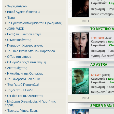
Σκηνοθεσία :
Lei
Χωρίς Διέξοδο
Περίληψη :
Παγι
Βαθιά Άγρια Θάλασσα 3
ευφυή επιστήμονα
Έμμα
INFO
Το Ερωτικό Αντικείμενο του Εγκλήματος
JOHN WICK
ΤΟ ΜΥΣΤΙΚΟ 
Γκοτζίλα Εναντίον Κονγκ
The Room
[
2019
]
Ο Μπακαλόγατος
Κατηγορία :
Δρα
Παραμονή Χριστουγέννων
Σκηνοθεσία :
Chr
Περίληψη :
Έχον
Το Ξύλο Βγήκε Από Τον Παράδεισο
αγαπημένο ζευγάρ
Ο Τομ στη Φάρμα
Ο Παράδεισος Έπεσε στη Γη
AD ASTRA
Ακαταμάχητος
Η Ακαδημία της Ομπρέλας
Ad Astra
[
2019
]
Κατηγορία :
Δρα
Το Ξαδερφάκι μου ο Βίνι
Σκηνοθεσία :
Jam
Ένα Γιατρό Παρακαλώ!
Περίληψη :
Ο ασ
Ταξίδι στην Ελλάδα
του ηλιακού συστ
Ο Ρόκο και τα Αδέλφια του
INFO
Μπάρμπι Dreamtopia: Η Γιορτή της
Χαράς
SPIDER-MAN:
Έρωτας. Γάμος. Ξανά.