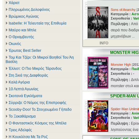
Χάριετ
Πληρωμένος Δολοφόνος
Sons of Anarchy
[
Κατηγορία :
Αστ
Βρώμικος Αγώνας
Σκηνοθεσία :
Var
Isabelle: Η Τελευταία της Επιθυμία
Περίληψη :
Aπό 
Μαύρο και Μπλε
σειρά που διαδρ
μηχανόβιων ...
Ο Θριαμβευτής
INFO
Οιωνός
Έρωτας Best Seller
MONSTER HIG
Τομ Και Τζέρι: Οι Μικροί Βοηθοί Του Άη
Βασίλη
Monster High
[
201
Έλλιοτ: Ο Πιο Μικρός Τάρανδος
Κατηγορία :
Παιδ
Σκηνοθεσία :
-
Στη Σκιά της Διαφθοράς
Περίληψη :
Διπλ
Καλά Αγόρια
monster στυλ και
10 Λεπτά Αγωνίας
Σκοτεινά Εγκλήματα
SPIDER-MAN 
Σύρριζα: Ο Νόμος της Επιστροφής
Spider-Man Unlimi
Scooby-Doo! Το Στοιχειωμένο Γήπεδο
Κατηγορία :
Ani
Το Ξεκαθάρισμα
Σκηνοθεσία :
Var
Ο Φανταστικός Κόσμος της Μπέλα
Περίληψη :
Epis
ληστεύοντας ένα 
Τρεις Αδελφές
Η Κουκλίτσα Με Τα Ροζ