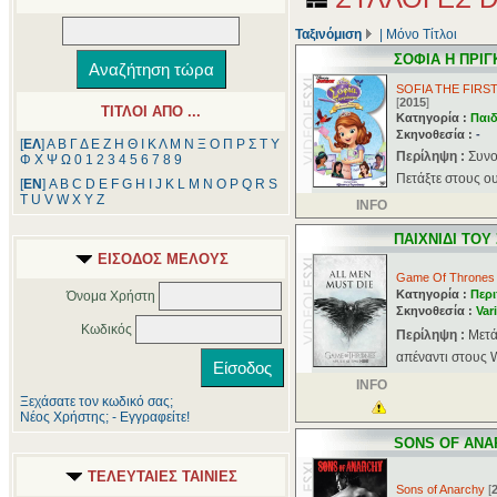
Ταξινόμιση
|
Μόνο Τίτλοι
ΣΟΦΙΑ Η ΠΡΙΓ
SOFIA THE FIRS
[
2015
]
ΤΙΤΛΟΙ ΑΠΟ ...
Κατηγορία :
Παιδ
Σκηνοθεσία :
-
[
ΕΛ
]
Α
Β
Γ
Δ
Ε
Ζ
Η
Θ
Ι
Κ
Λ
Μ
Ν
Ξ
Ο
Π
Ρ
Σ
Τ
Υ
Περίληψη :
Συνο
Φ
Χ
Ψ
Ω
0
1
2
3
4
5
6
7
8
9
Πετάξτε στους ου
[
ΕΝ
]
A
B
C
D
E
F
G
H
I
J
K
L
M
N
O
P
Q
R
S
T
U
V
W
X
Y
Z
INFO
ΠΑΙΧΝΙΔΙ ΤΟΥ
ΕΙΣΟΔΟΣ ΜΕΛΟΥΣ
Game Of Thrones
Κατηγορία :
Περι
Όνομα Χρήστη
Σκηνοθεσία :
Var
Κωδικός
Περίληψη :
Μετά
απέναντι στους W
INFO
Ξεχάσατε τον κωδικό σας;
Νέος Χρήστης; - Εγγραφείτε!
SONS OF ANA
ΤΕΛΕΥΤΑΙΕΣ ΤΑΙΝΙΕΣ
Sons of Anarchy
[