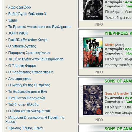
Κατηγορία :
Αστ
Σκηνοθεσία :
Var
Χωρίς Διέξοδο
Περίληψη :
Μετά
Βαθιά Άγρια Θάλασσα 3
Τέλερ οδηγεί του
Έμμα
INFO
Το Ερωτικό Αντικείμενο του Εγκλήματος
JOHN WICK
ΥΠΕΡΗΡΩΕΣ Κ
Γκοτζίλα Εναντίον Κονγκ
Misfits
[
2012
]
Ο Μπακαλόγατος
Κατηγορία :
Δρα
Παραμονή Χριστουγέννων
Σκηνοθεσία :
Ho
Το Ξύλο Βγήκε Από Τον Παράδεισο
Περίληψη :
Τολμ
πρωταγωνιστές τ
Ο Τομ στη Φάρμα
Ο Παράδεισος Έπεσε στη Γη
INFO
Ακαταμάχητος
SONS OF ANA
Η Ακαδημία της Ομπρέλας
Το Ξαδερφάκι μου ο Βίνι
Sons of Anarchy
[
Κατηγορία :
Αστ
Ένα Γιατρό Παρακαλώ!
Σκηνοθεσία :
Var
Ταξίδι στην Ελλάδα
Περίληψη :
Aπό 
Ο Ρόκο και τα Αδέλφια του
σειρά που διαδρ
Μπάρμπι Dreamtopia: Η Γιορτή της
INFO
Χαράς
Έρωτας. Γάμος. Ξανά.
SONS OF ANA