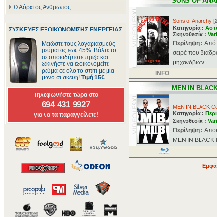
SONS OF ANA
Ο Αόρατος Άνθρωπος
Sons of Anarchy
[
Κατηγορία :
Αστ
ΣΥΣΚΕΥΕΣ ΕΞΟΙΚΟΝΟΜΙΣΗΣ ΕΝΕΡΓΕΙΑΣ
Σκηνοθεσία :
Var
Περίληψη :
Aπό 
Μειώστε τους λογαριασμούς
ρεύματος εως 45%. Βάλτε το
σειρά που διαδρ
σε οποιαδήποτε πρίζα και
μηχανόβιων ...
ξεκινήστε να εξοικονομείτε
ρεύμα σε όλο το σπίτι με μία
INFO
μονο συσκευή!
Τιμή 15€
MEN IN BLAC
Τηλεφωνήστε τώρα στο
694 431 9927
MEN IN BLACK Col
Κατηγορία :
Περι
για να τα παραγγείλετε!
Σκηνοθεσία :
Var
Περίληψη :
Αποκ
MEN IN BLACK II 
Εμφάν