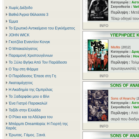
Κατηγορία :
Αστ
Σκηνοθεσία :
Var
Χωρίς Διέξοδο
Περίληψη :
Μετά
Βαθιά Άγρια Θάλασσα 3
Τέλερ οδηγεί του
Έμμα
INFO
Το Ερωτικό Αντικείμενο του Εγκλήματος
JOHN WICK
ΥΠΕΡΗΡΩΕΣ Κ
Γκοτζίλα Εναντίον Κονγκ
Misfits
[
2012
]
Ο Μπακαλόγατος
Κατηγορία :
Δρα
Παραμονή Χριστουγέννων
Σκηνοθεσία :
Ho
Το Ξύλο Βγήκε Από Τον Παράδεισο
Περίληψη :
Τολμ
πρωταγωνιστές τ
Ο Τομ στη Φάρμα
Ο Παράδεισος Έπεσε στη Γη
INFO
Ακαταμάχητος
SONS OF ANA
Η Ακαδημία της Ομπρέλας
Το Ξαδερφάκι μου ο Βίνι
Sons of Anarchy
[
Κατηγορία :
Αστ
Ένα Γιατρό Παρακαλώ!
Σκηνοθεσία :
Var
Ταξίδι στην Ελλάδα
Περίληψη :
Aπό 
Ο Ρόκο και τα Αδέλφια του
σειρά που διαδρ
Μπάρμπι Dreamtopia: Η Γιορτή της
INFO
Χαράς
Έρωτας. Γάμος. Ξανά.
SONS OF ANA