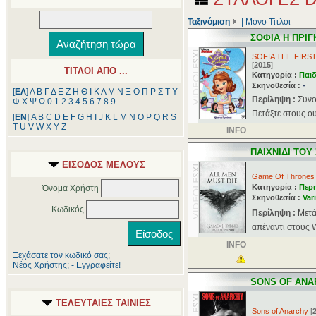
Ταξινόμιση
|
Μόνο Τίτλοι
ΣΟΦΙΑ Η ΠΡΙΓ
SOFIA THE FIRS
[
2015
]
ΤΙΤΛΟΙ ΑΠΟ ...
Κατηγορία :
Παιδ
Σκηνοθεσία :
-
[
ΕΛ
]
Α
Β
Γ
Δ
Ε
Ζ
Η
Θ
Ι
Κ
Λ
Μ
Ν
Ξ
Ο
Π
Ρ
Σ
Τ
Υ
Περίληψη :
Συνο
Φ
Χ
Ψ
Ω
0
1
2
3
4
5
6
7
8
9
Πετάξτε στους ου
[
ΕΝ
]
A
B
C
D
E
F
G
H
I
J
K
L
M
N
O
P
Q
R
S
T
U
V
W
X
Y
Z
INFO
ΠΑΙΧΝΙΔΙ ΤΟΥ
ΕΙΣΟΔΟΣ ΜΕΛΟΥΣ
Game Of Thrones
Κατηγορία :
Περι
Όνομα Χρήστη
Σκηνοθεσία :
Var
Κωδικός
Περίληψη :
Μετά
απέναντι στους W
INFO
Ξεχάσατε τον κωδικό σας;
Νέος Χρήστης; - Εγγραφείτε!
SONS OF ANA
ΤΕΛΕΥΤΑΙΕΣ ΤΑΙΝΙΕΣ
Sons of Anarchy
[