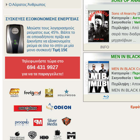
SONS OF ANA
Ο Αόρατος Άνθρωπος
Sons of Anarchy
[
Κατηγορία :
Αστ
ΣΥΣΚΕΥΕΣ ΕΞΟΙΚΟΝΟΜΙΣΗΣ ΕΝΕΡΓΕΙΑΣ
Σκηνοθεσία :
Var
Περίληψη :
Aπό 
Μειώστε τους λογαριασμούς
ρεύματος εως 45%. Βάλτε το
σειρά που διαδρ
σε οποιαδήποτε πρίζα και
μηχανόβιων ...
ξεκινήστε να εξοικονομείτε
ρεύμα σε όλο το σπίτι με μία
INFO
μονο συσκευή!
Τιμή 15€
MEN IN BLAC
Τηλεφωνήστε τώρα στο
694 431 9927
MEN IN BLACK Col
Κατηγορία :
Περι
για να τα παραγγείλετε!
Σκηνοθεσία :
Var
Περίληψη :
Αποκ
MEN IN BLACK II 
Εμφάν