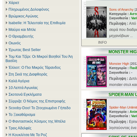
Χάριετ
Πληρωμένος Δολοφόνος
Sons of Anarchy
[
Κατηγορία :
Αστ
Βρώμικος Αγώνας
Σκηνοθεσία :
Var
Isabelle: Η Τελευταία της Επιθυμία
Περίληψη :
Aπό 
Μαύρο και Μπλε
σειρά που διαδρ
μηχανόβιων ...
Ο Θριαμβευτής
INFO
Οιωνός
Έρωτας Best Seller
MONSTER HIG
Τομ Και Τζέρι: Οι Μικροί Βοηθοί Του Άη
Βασίλη
Monster High
[
201
Έλλιοτ: Ο Πιο Μικρός Τάρανδος
Κατηγορία :
Παιδ
Σκηνοθεσία :
-
Στη Σκιά της Διαφθοράς
Περίληψη :
Διπλ
Καλά Αγόρια
monster στυλ και
10 Λεπτά Αγωνίας
Σκοτεινά Εγκλήματα
SPIDER-MAN 
Σύρριζα: Ο Νόμος της Επιστροφής
Spider-Man Unlimi
Scooby-Doo! Το Στοιχειωμένο Γήπεδο
Κατηγορία :
Ani
Το Ξεκαθάρισμα
Σκηνοθεσία :
Var
Ο Φανταστικός Κόσμος της Μπέλα
Περίληψη :
Epis
ληστεύοντας ένα 
Τρεις Αδελφές
Η Κουκλίτσα Με Τα Ροζ