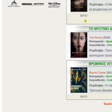
Περίληψη :
Ο Θε
σε βομβιστική επ
INFO
ΤΟ ΜΥΣΤΙΚΟ 
The Room
[
2019
]
Κατηγορία :
Δρα
Σκηνοθεσία :
Chr
Περίληψη :
Έχον
αγαπημένο ζευγάρ
ΒΡΩΜΙΚΟΣ ΑΓ
Bayou Caviar
[
201
Κατηγορία :
Αστ
Σκηνοθεσία :
Cub
Περίληψη :
Η τα
Τζούνιορ (Βραβευ
INFO
Εμφάν