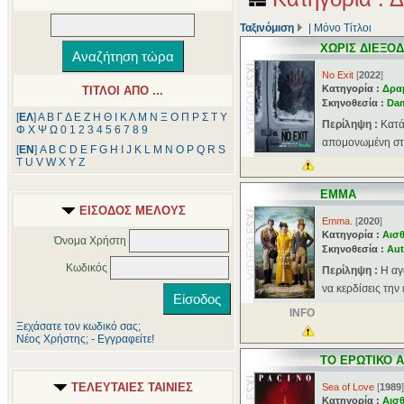
Ταξινόμιση
|
Μόνο Τίτλοι
ΧΩΡΙΣ ΔΙΕΞΟ
No Exit
[
2022
]
Κατηγορία :
Δρα
ΤΙΤΛΟΙ ΑΠΟ ...
Σκηνοθεσία :
Dam
[
ΕΛ
]
Α
Β
Γ
Δ
Ε
Ζ
Η
Θ
Ι
Κ
Λ
Μ
Ν
Ξ
Ο
Π
Ρ
Σ
Τ
Υ
Περίληψη :
Κατά
Φ
Χ
Ψ
Ω
0
1
2
3
4
5
6
7
8
9
απομονωμένη στά
[
ΕΝ
]
A
B
C
D
E
F
G
H
I
J
K
L
M
N
O
P
Q
R
S
T
U
V
W
X
Y
Z
ΕΜΜΑ
ΕΙΣΟΔΟΣ ΜΕΛΟΥΣ
Emma.
[
2020
]
Κατηγορία :
Αισθ
Όνομα Χρήστη
Σκηνοθεσία :
Aut
Κωδικός
Περίληψη :
Η αγ
να κερδίσεις την
INFO
Ξεχάσατε τον κωδικό σας;
Νέος Χρήστης; - Εγγραφείτε!
ΤΟ ΕΡΩΤΙΚΟ 
ΤΕΛΕΥΤΑΙΕΣ ΤΑΙΝΙΕΣ
Sea of Love
[
1989
]
Κατηγορία :
Αισθ