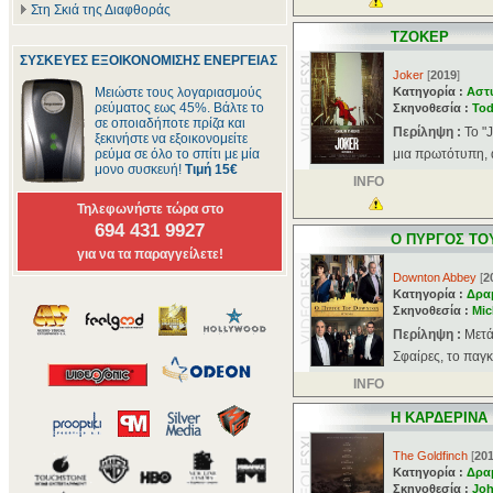
Στη Σκιά της Διαφθοράς
ΤΖΟΚΕΡ
ΣΥΣΚΕΥΕΣ ΕΞΟΙΚΟΝΟΜΙΣΗΣ ΕΝΕΡΓΕΙΑΣ
Joker
[
2019
]
Μειώστε τους λογαριασμούς
Κατηγορία :
Αστ
ρεύματος εως 45%. Βάλτε το
Σκηνοθεσία :
Tod
σε οποιαδήποτε πρίζα και
Περίληψη :
Το "
ξεκινήστε να εξοικονομείτε
ρεύμα σε όλο το σπίτι με μία
μια πρωτότυπη, α
μονο συσκευή!
Τιμή 15€
INFO
Τηλεφωνήστε τώρα στο
694 431 9927
Ο ΠΥΡΓΟΣ ΤΟ
για να τα παραγγείλετε!
Downton Abbey
[
2
Κατηγορία :
Δρα
Σκηνοθεσία :
Mic
Περίληψη :
Mετά
Σφαίρες, το παγ
INFO
Η ΚΑΡΔΕΡΙΝΑ
The Goldfinch
[
20
Κατηγορία :
Δρα
Σκηνοθεσία :
Joh