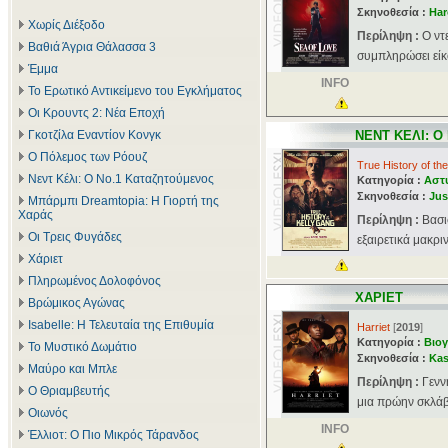
Σκηνοθεσία :
Har
Χωρίς Διέξοδο
Περίληψη :
Ο ντ
Βαθιά Άγρια Θάλασσα 3
συμπληρώσει είκο
Έμμα
INFO
Το Ερωτικό Αντικείμενο του Εγκλήματος
Οι Κρουντς 2: Νέα Εποχή
Γκοτζίλα Εναντίον Κονγκ
ΝΕΝΤ ΚΕΛΙ: 
Ο Πόλεμος των Ρόουζ
True History of th
Νεντ Κέλι: Ο Νο.1 Καταζητούμενος
Κατηγορία :
Αστ
Σκηνοθεσία :
Jus
Μπάρμπι Dreamtopia: Η Γιορτή της
Χαράς
Περίληψη :
Βασι
Οι Τρεις Φυγάδες
εξαιρετικά μακρι
Χάριετ
Πληρωμένος Δολοφόνος
ΧΑΡΙΕΤ
Βρώμικος Αγώνας
Isabelle: Η Τελευταία της Επιθυμία
Harriet
[
2019
]
Κατηγορία :
Βιογ
Το Μυστικό Δωμάτιο
Σκηνοθεσία :
Ka
Μαύρο και Μπλε
Περίληψη :
Γενν
Ο Θριαμβευτής
μια πρώην σκλάβα
Οιωνός
INFO
Έλλιοτ: Ο Πιο Μικρός Τάρανδος