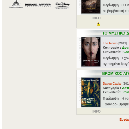
Περίληψη :
Ο Θε
σε βομβιστική επ
INFO
ΤΟ ΜΥΣΤΙΚΟ 
The Room
[
2019
]
Κατηγορία :
Δρα
Σκηνοθεσία :
Chr
Περίληψη :
Έχον
αγαπημένο ζευγάρ
ΒΡΩΜΙΚΟΣ ΑΓ
Bayou Caviar
[
201
Κατηγορία :
Αστ
Σκηνοθεσία :
Cub
Περίληψη :
Η τα
Τζούνιορ (Βραβευ
INFO
Εμφάν