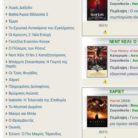
Σκηνοθεσία :
Har
Χωρίς Διέξοδο
Περίληψη :
Ο ντ
Βαθιά Άγρια Θάλασσα 3
συμπληρώσει είκο
Έμμα
INFO
Το Ερωτικό Αντικείμενο του Εγκλήματος
Οι Κρουντς 2: Νέα Εποχή
Γκοτζίλα Εναντίον Κονγκ
ΝΕΝΤ ΚΕΛΙ: 
Ο Πόλεμος των Ρόουζ
True History of th
Νεντ Κέλι: Ο Νο.1 Καταζητούμενος
Κατηγορία :
Αστ
Σκηνοθεσία :
Jus
Μπάρμπι Dreamtopia: Η Γιορτή της
Χαράς
Περίληψη :
Βασι
Οι Τρεις Φυγάδες
εξαιρετικά μακρι
Χάριετ
Πληρωμένος Δολοφόνος
ΧΑΡΙΕΤ
Βρώμικος Αγώνας
Isabelle: Η Τελευταία της Επιθυμία
Harriet
[
2019
]
Κατηγορία :
Βιογ
Το Μυστικό Δωμάτιο
Σκηνοθεσία :
Ka
Μαύρο και Μπλε
Περίληψη :
Γενν
Ο Θριαμβευτής
μια πρώην σκλάβα
Οιωνός
INFO
Έλλιοτ: Ο Πιο Μικρός Τάρανδος