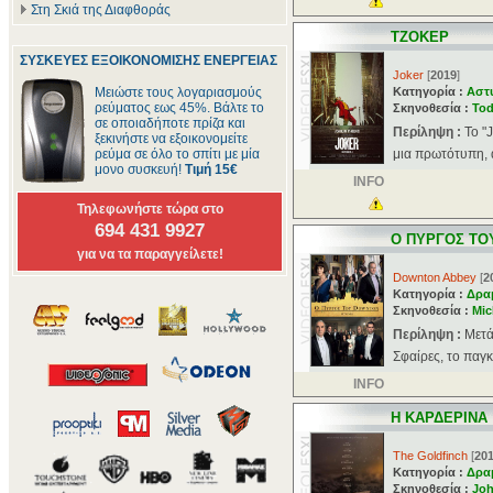
Στη Σκιά της Διαφθοράς
ΤΖΟΚΕΡ
ΣΥΣΚΕΥΕΣ ΕΞΟΙΚΟΝΟΜΙΣΗΣ ΕΝΕΡΓΕΙΑΣ
Joker
[
2019
]
Μειώστε τους λογαριασμούς
Κατηγορία :
Αστ
ρεύματος εως 45%. Βάλτε το
Σκηνοθεσία :
Tod
σε οποιαδήποτε πρίζα και
Περίληψη :
Το "
ξεκινήστε να εξοικονομείτε
ρεύμα σε όλο το σπίτι με μία
μια πρωτότυπη, α
μονο συσκευή!
Τιμή 15€
INFO
Τηλεφωνήστε τώρα στο
694 431 9927
Ο ΠΥΡΓΟΣ ΤΟ
για να τα παραγγείλετε!
Downton Abbey
[
2
Κατηγορία :
Δρα
Σκηνοθεσία :
Mic
Περίληψη :
Mετά
Σφαίρες, το παγ
INFO
Η ΚΑΡΔΕΡΙΝΑ
The Goldfinch
[
20
Κατηγορία :
Δρα
Σκηνοθεσία :
Joh