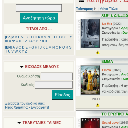
Ταξινόμιση
|
Μόνο Τίτλοι
ΧΩΡΙΣ ΔΙΕΞΟ
No Exit
[
2022
]
Κατηγορία :
Δρα
ΤΙΤΛΟΙ ΑΠΟ ...
Σκηνοθεσία :
Dam
[
ΕΛ
]
Α
Β
Γ
Δ
Ε
Ζ
Η
Θ
Ι
Κ
Λ
Μ
Ν
Ξ
Ο
Π
Ρ
Σ
Τ
Υ
Περίληψη :
Κατά
Φ
Χ
Ψ
Ω
0
1
2
3
4
5
6
7
8
9
απομονωμένη στά
[
ΕΝ
]
A
B
C
D
E
F
G
H
I
J
K
L
M
N
O
P
Q
R
S
T
U
V
W
X
Y
Z
ΕΜΜΑ
ΕΙΣΟΔΟΣ ΜΕΛΟΥΣ
Emma.
[
2020
]
Κατηγορία :
Αισθ
Όνομα Χρήστη
Σκηνοθεσία :
Aut
Κωδικός
Περίληψη :
Η αγ
να κερδίσεις την
INFO
Ξεχάσατε τον κωδικό σας;
Νέος Χρήστης; - Εγγραφείτε!
ΤΟ ΕΡΩΤΙΚΟ 
ΤΕΛΕΥΤΑΙΕΣ ΤΑΙΝΙΕΣ
Sea of Love
[
1989
]
Κατηγορία :
Αισθ