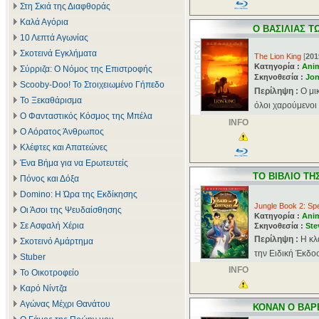
Στη Σκιά της Διαφθοράς
Καλά Αγόρια
Ο ΒΑΣΙΛΙΑΣ Τ
10 Λεπτά Αγωνίας
Σκοτεινά Εγκλήματα
The Lion King
[
201
Κατηγορία :
Ani
Σύρριζα: Ο Νόμος της Επιστροφής
Σκηνοθεσία :
Jon
Scooby-Doo! Το Στοιχειωμένο Γήπεδο
Περίληψη :
Ο μι
Το Ξεκαθάρισμα
όλοι χαρούμενοι 
Ο Φανταστικός Κόσμος της Μπέλα
INFO
Ο Αόρατος Άνθρωπος
Κλέφτες και Απατεώνες
Ένα Βήμα για να Ερωτευτείς
ΤΟ ΒΙΒΛΙΟ ΤΗ
Πόνος και Δόξα
Domino: Η Ώρα της Εκδίκησης
Jungle Book 2: Spe
Οι Άσοι της Ψευδαίσθησης
Κατηγορία :
Ani
Σε Ασφαλή Χέρια
Σκηνοθεσία :
Ste
Περίληψη :
Η κλ
Σκοτεινό Αμάρτημα
την Ειδική Έκδοσ
Stuber
INFO
Το Οικοτροφείο
Καρό Νίντζα
Αγώνας Μέχρι Θανάτου
ΚΟΝΑΝ Ο ΒΑΡ