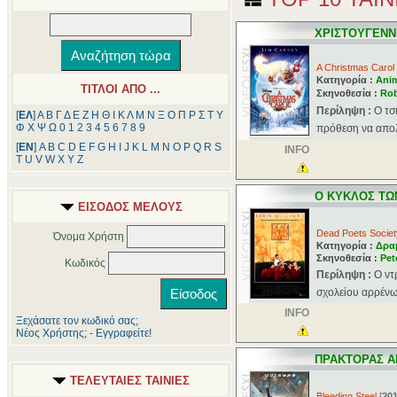
ΧΡΙΣΤΟΥΓΕΝΝΙ
A Christmas Carol
Κατηγορία :
Ani
ΤΙΤΛΟΙ ΑΠΟ ...
Σκηνοθεσία :
Rob
Περίληψη :
Ο τσ
[
ΕΛ
]
Α
Β
Γ
Δ
Ε
Ζ
Η
Θ
Ι
Κ
Λ
Μ
Ν
Ξ
Ο
Π
Ρ
Σ
Τ
Υ
Φ
Χ
Ψ
Ω
0
1
2
3
4
5
6
7
8
9
πρόθεση να απολ
[
ΕΝ
]
A
B
C
D
E
F
G
H
I
J
K
L
M
N
O
P
Q
R
S
INFO
T
U
V
W
X
Y
Z
Ο ΚΥΚΛΟΣ ΤΩ
ΕΙΣΟΔΟΣ ΜΕΛΟΥΣ
Dead Poets Societ
Όνομα Χρήστη
Κατηγορία :
Δρα
Σκηνοθεσία :
Pet
Κωδικός
Περίληψη :
Ο ντ
σχολείου αρρένω
INFO
Ξεχάσατε τον κωδικό σας;
Νέος Χρήστης; - Εγγραφείτε!
ΠΡΑΚΤΟΡΑΣ Α
ΤΕΛΕΥΤΑΙΕΣ ΤΑΙΝΙΕΣ
Bleeding Steel
[
20