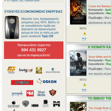
Ο Γάμος της Πρώην μου
Conan the Barbari
Κατηγορία :
Δρά
ΣΥΣΚΕΥΕΣ ΕΞΟΙΚΟΝΟΜΙΣΗΣ ΕΝΕΡΓΕΙΑΣ
Σκηνοθεσία :
Mar
Περίληψη :
Μια 
Μειώστε τους λογαριασμούς
ρεύματος εως 45%. Βάλτε το
εξελίσσεται σε ε
σε οποιαδήποτε πρίζα και
INFO
ξεκινήστε να εξοικονομείτε
ρεύμα σε όλο το σπίτι με μία
μονο συσκευή!
Τιμή 15€
Τηλεφωνήστε τώρα στο
Η ΧΙΟΝΑΤΗ ΚΑ
694 431 9927
για να τα παραγγείλετε!
Snow White and t
Κατηγορία :
Περι
Σκηνοθεσία :
Rup
Περίληψη :
Πριν
την πρώτη νύχτα 
INFO
ΤΟ ΒΙΒΛΙΟ ΤΗ
The Jungle Book
[