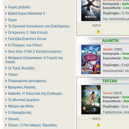
Κατηγορία :
Δρά
Χωρίς Διέξοδο
Σκηνοθεσία :
Leo
Περίληψη :
Ο Τσ
Βαθιά Άγρια Θάλασσα 3
την προστασία μι
Έμμα
INFO
Το Ερωτικό Αντικείμενο του Εγκλήματος
Οι Κρουντς 2: Νέα Εποχή
Γκοτζίλα Εναντίον Κονγκ
ΑΛΑΝΤΙΝ
Ο Πόλεμος των Ρόουζ
Aladdin
[
1992
]
Νεντ Κέλι: Ο Νο.1 Καταζητούμενος
Κατηγορία :
Ani
Μπάρμπι Dreamtopia: Η Γιορτή της
Σκηνοθεσία :
Ron
Χαράς
Περίληψη :
Επιβ
Οι Τρεις Φυγάδες
απολαυστικές περ
Χάριετ
Πληρωμένος Δολοφόνος
ΤΑΡΖΑΝ
Βρώμικος Αγώνας
Tarzan
[
2013
]
Isabelle: Η Τελευταία της Επιθυμία
Κατηγορία :
Ani
Το Μυστικό Δωμάτιο
Σκηνοθεσία :
Rei
Μαύρο και Μπλε
Περίληψη :
Ένα 
Γκρέιστοουκ, στα
Ο Θριαμβευτής
Οιωνός
INFO
Έλλιοτ: Ο Πιο Μικρός Τάρανδος