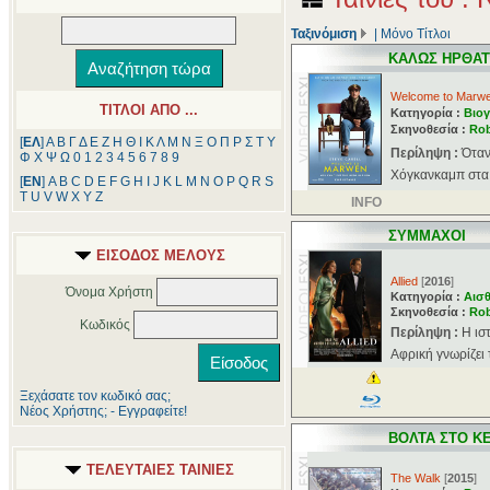
Ταξινόμιση
|
Μόνο Τίτλοι
ΚΑΛΩΣ ΗΡΘΑΤ
Welcome to Marw
ΤΙΤΛΟΙ ΑΠΟ ...
Κατηγορία :
Βιογ
Σκηνοθεσία :
Rob
[
ΕΛ
]
Α
Β
Γ
Δ
Ε
Ζ
Η
Θ
Ι
Κ
Λ
Μ
Ν
Ξ
Ο
Π
Ρ
Σ
Τ
Υ
Περίληψη :
Όταν
Φ
Χ
Ψ
Ω
0
1
2
3
4
5
6
7
8
9
Χόγκανκαμπ στα π
[
ΕΝ
]
A
B
C
D
E
F
G
H
I
J
K
L
M
N
O
P
Q
R
S
T
U
V
W
X
Y
Z
INFO
ΣΥΜΜΑΧΟΙ
ΕΙΣΟΔΟΣ ΜΕΛΟΥΣ
Allied
[
2016
]
Όνομα Χρήστη
Κατηγορία :
Αισθ
Σκηνοθεσία :
Rob
Κωδικός
Περίληψη :
Η ισ
Αφρική γνωρίζει 
Ξεχάσατε τον κωδικό σας;
Νέος Χρήστης; - Εγγραφείτε!
ΒΟΛΤΑ ΣΤΟ Κ
ΤΕΛΕΥΤΑΙΕΣ ΤΑΙΝΙΕΣ
The Walk
[
2015
]