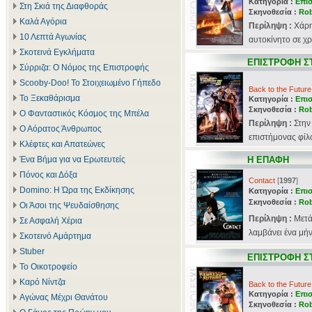
Κατηγορία :
Επι
Στη Σκιά της Διαφθοράς
Σκηνοθεσία :
Rob
Καλά Αγόρια
Περίληψη :
Χάρη
10 Λεπτά Αγωνίας
αυτοκίνητο σε χρ
Σκοτεινά Εγκλήματα
ΕΠΙΣΤΡΟΦΗ Σ
Σύρριζα: Ο Νόμος της Επιστροφής
Scooby-Doo! Το Στοιχειωμένο Γήπεδο
Back to the Future 
Το Ξεκαθάρισμα
Κατηγορία :
Επι
Σκηνοθεσία :
Rob
Ο Φανταστικός Κόσμος της Μπέλα
Περίληψη :
Στην
Ο Αόρατος Άνθρωπος
επιστήμονας φίλο
Κλέφτες και Απατεώνες
Ένα Βήμα για να Ερωτευτείς
Η ΕΠΑΦΗ
Πόνος και Δόξα
Contact
[
1997
]
Domino: Η Ώρα της Εκδίκησης
Κατηγορία :
Επι
Σκηνοθεσία :
Rob
Οι Άσοι της Ψευδαίσθησης
Περίληψη :
Μετά
Σε Ασφαλή Χέρια
λαμβάνει ένα μήν
Σκοτεινό Αμάρτημα
Stuber
ΕΠΙΣΤΡΟΦΗ Σ
Το Οικοτροφείο
Καρό Νίντζα
Back to the Future 
Κατηγορία :
Επι
Αγώνας Μέχρι Θανάτου
Σκηνοθεσία :
Rob