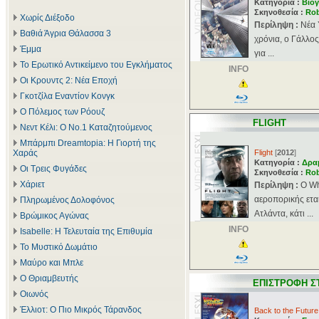
Κατηγορία :
Βιογ
Σκηνοθεσία :
Rob
Χωρίς Διέξοδο
Περίληψη :
Νέα 
Βαθιά Άγρια Θάλασσα 3
χρόνια, ο Γάλλος
Έμμα
για ...
Το Ερωτικό Αντικείμενο του Εγκλήματος
INFO
Οι Κρουντς 2: Νέα Εποχή
Γκοτζίλα Εναντίον Κονγκ
Ο Πόλεμος των Ρόουζ
FLIGHT
Νεντ Κέλι: Ο Νο.1 Καταζητούμενος
Μπάρμπι Dreamtopia: Η Γιορτή της
Χαράς
Flight
[
2012
]
Κατηγορία :
Δρα
Οι Τρεις Φυγάδες
Σκηνοθεσία :
Rob
Χάριετ
Περίληψη :
Ο Wh
αεροπορικής ετα
Πληρωμένος Δολοφόνος
Ατλάντα, κάτι ...
Βρώμικος Αγώνας
INFO
Isabelle: Η Τελευταία της Επιθυμία
Το Μυστικό Δωμάτιο
Μαύρο και Μπλε
Ο Θριαμβευτής
ΕΠΙΣΤΡΟΦΗ Σ
Οιωνός
Έλλιοτ: Ο Πιο Μικρός Τάρανδος
Back to the Future