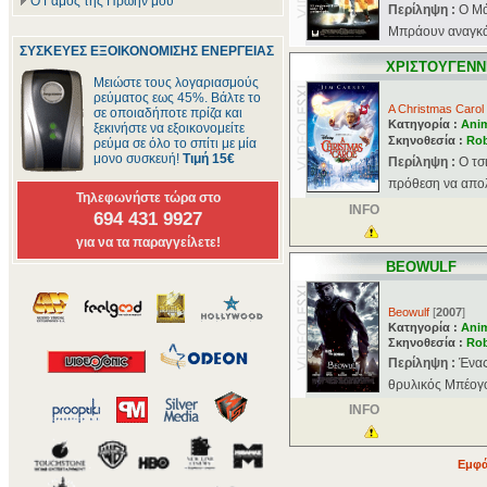
Ο Γάμος της Πρώην μου
Περίληψη :
Ο Μά
Μπράουν αναγκάζε
ΣΥΣΚΕΥΕΣ ΕΞΟΙΚΟΝΟΜΙΣΗΣ ΕΝΕΡΓΕΙΑΣ
ΧΡΙΣΤΟΥΓΕΝΝΙ
Μειώστε τους λογαριασμούς
ρεύματος εως 45%. Βάλτε το
A Christmas Carol
σε οποιαδήποτε πρίζα και
Κατηγορία :
Ani
ξεκινήστε να εξοικονομείτε
Σκηνοθεσία :
Rob
ρεύμα σε όλο το σπίτι με μία
μονο συσκευή!
Τιμή 15€
Περίληψη :
Ο τσ
πρόθεση να απολ
Τηλεφωνήστε τώρα στο
INFO
694 431 9927
για να τα παραγγείλετε!
BEOWULF
Beowulf
[
2007
]
Κατηγορία :
Ani
Σκηνοθεσία :
Rob
Περίληψη :
Ένας
θρυλικός Μπέογο
INFO
Εμφά