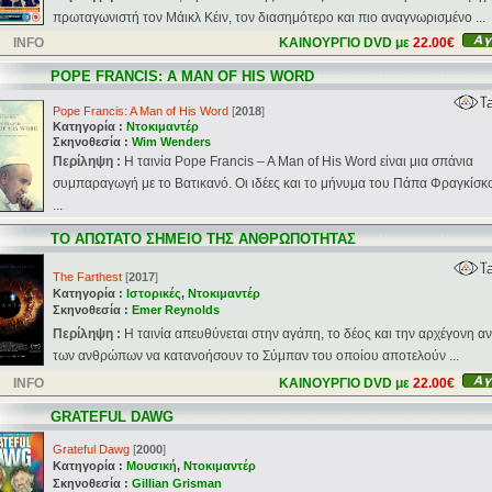
πρωταγωνιστή τον Μάικλ Κέιν, τον διασημότερο και πιο αναγνωρισμένο ...
INFO
ΚΑΙΝΟΥΡΓΙΟ DVD με
22.00€
POPE FRANCIS: A MAN OF HIS WORD
Pope Francis: A Man of His Word
[
2018
]
Κατηγορία :
Ντοκιμαντέρ
Σκηνοθεσία :
Wim Wenders
Περίληψη :
Η ταινία Pope Francis – A Man of His Word είναι μια σπάνια
συμπαραγωγή με το Βατικανό. Οι ιδέες και το μήνυμα του Πάπα Φραγκίσκο
...
ΤΟ ΑΠΩΤΑΤΟ ΣΗΜΕΙΟ ΤΗΣ ΑΝΘΡΩΠΟΤΗΤΑΣ
The Farthest
[
2017
]
Κατηγορία :
Ιστορικές
,
Ντοκιμαντέρ
Σκηνοθεσία :
Emer Reynolds
Περίληψη :
Η ταινία απευθύνεται στην αγάπη, το δέος και την αρχέγονη α
των ανθρώπων να κατανοήσουν το Σύμπαν του οποίου αποτελούν ...
INFO
ΚΑΙΝΟΥΡΓΙΟ DVD με
22.00€
GRATEFUL DAWG
Grateful Dawg
[
2000
]
Κατηγορία :
Μουσική
,
Ντοκιμαντέρ
Σκηνοθεσία :
Gillian Grisman