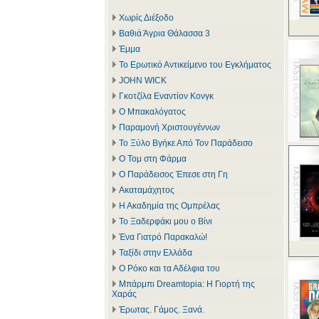
Χωρίς Διέξοδο
Βαθιά Άγρια Θάλασσα 3
Έμμα
Το Ερωτικό Αντικείμενο του Εγκλήματος
JOHN WICK
Γκοτζίλα Εναντίον Κονγκ
Ο Μπακαλόγατος
Παραμονή Χριστουγέννων
Το Ξύλο Βγήκε Από Τον Παράδεισο
Ο Τομ στη Φάρμα
Ο Παράδεισος Έπεσε στη Γη
Ακαταμάχητος
Η Ακαδημία της Ομπρέλας
Το Ξαδερφάκι μου ο Βίνι
Ένα Γιατρό Παρακαλώ!
Ταξίδι στην Ελλάδα
Ο Ρόκο και τα Αδέλφια του
Μπάρμπι Dreamtopia: Η Γιορτή της
Χαράς
Έρωτας. Γάμος. Ξανά.