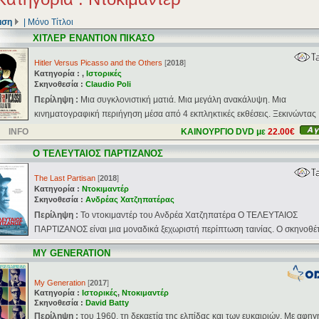
ιση
|
Μόνο Τίτλοι
ΧΙΤΛΕΡ ΕΝΑΝΤΙΟΝ ΠΙΚΑΣΟ
Hitler Versus Picasso and the Others
[
2018
]
Κατηγορία : ,
Ιστορικές
Σκηνοθεσία :
Claudio Poli
Περίληψη :
Μια συγκλονιστική ματιά. Μια μεγάλη ανακάλυψη. Μια
κινηματογραφική περιήγηση μέσα από 4 εκπληκτικές εκθέσεις. Ξεκινώντας .
INFO
ΚΑΙΝΟΥΡΓΙΟ DVD με
22.00€
Ο ΤΕΛΕΥΤΑΙΟΣ ΠΑΡΤΙΖΑΝΟΣ
The Last Partisan
[
2018
]
Κατηγορία :
Ντοκιμαντέρ
Σκηνοθεσία :
Ανδρέας Χατζηπατέρας
Περίληψη :
Το ντοκιμαντέρ του Ανδρέα Χατζηπατέρα Ο ΤΕΛΕΥΤΑΙΟΣ
ΠΑΡΤΙΖΑΝΟΣ είναι μια μοναδικά ξεχωριστή περίπτωση ταινίας. Ο σκηνοθέτη
MY GENERATION
My Generation
[
2017
]
Κατηγορία :
Ιστορικές
,
Ντοκιμαντέρ
Σκηνοθεσία :
David Batty
Περίληψη :
του 1960, τη δεκαετία της ελπίδας και των ευκαιριών. Με αφηγ