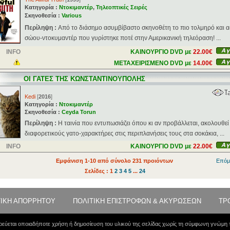
Κατηγορία :
Ντοκιμαντέρ
,
Τηλεοπτικές Σειρές
Σκηνοθεσία :
Various
Περίληψη :
Από το διάσημο ασυμβίβαστο σκηνοθέτη το πιο τολμηρό και α
σώου-ντοκυμαντέρ που γυρίστηκε ποτέ στην Αμερικανική τηλεόραση! ...
INFO
ΚΑΙΝΟΥΡΓΙΟ DVD με
22.00€
ΜΕΤΑΧΕΙΡΙΣΜΕΝΟ DVD με
14.00€
ΟΙ ΓΑΤΕΣ ΤΗΣ ΚΩΝΣΤΑΝΤΙΝΟΥΠΟΛΗΣ
Kedi
[
2016
]
Κατηγορία :
Ντοκιμαντέρ
Σκηνοθεσία :
Ceyda Torun
Περίληψη :
H ταινία που εντυπωσιάζει όπου κι αν προβάλλεται, ακολουθεί
διαφορετικούς γατο-χαρακτήρες στις περιπλανήσεις τους στα σοκάκια, ...
INFO
ΚΑΙΝΟΥΡΓΙΟ DVD με
22.00€
Εμφάνιση 1-10 από σύνολο 231 προιόντων
Επόμ
Σελίδες : 1
2
3
4
5
...
24
ΤΙΚΗ ΑΠΟΡΡΗΤΟΥ
ΠΟΛΙΤΙΚΗ ΕΠΙΣΤΡΟΦΩΝ & ΑΚΥΡΩΣΕΩΝ
ΤΡ
εύεται οποιαδήποτε χρήση ή δημοσίευση του υλικού της σελίδας χωρίς τη σύμφωνη γνώμη 