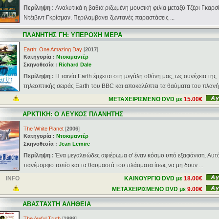
Περίληψη :
Αναλυτικά η βαθιά ριζωμένη μουσική φιλία μεταξύ Τζέρι Γκαρσί
Ντέιβιντ Γκρίσμαν. Περιλαμβάνει ζωντανές παραστάσεις ...
ΠΛΑΝΗΤΗΣ ΓΗ: ΥΠΕΡΟΧΗ ΜΕΡΑ
Earth: One Amazing Day
[
2017
]
Κατηγορία :
Ντοκιμαντέρ
Σκηνοθεσία :
Richard Dale
Περίληψη :
H ταινία Earth έρχεται στη μεγάλη οθόνη μας, ως συνέχεια της
τηλεοπτικής σειράς Earth του BBC και αποκαλύπτει τα θαύματα του πλανήτη
ΜΕΤΑΧΕΙΡΙΣΜΕΝΟ DVD με
15.00€
ΑΡΚΤΙΚΗ: Ο ΛΕΥΚΟΣ ΠΛΑΝΗΤΗΣ
The White Planet
[
2006
]
Κατηγορία :
Ντοκιμαντέρ
Σκηνοθεσία :
Jean Lemire
Περίληψη :
Ένα μεγαλειώδες αφιέρωμα σ' έναν κόσμο υπό εξαφάνιση. Αυτ
πανέμορφο τοπίο και τα θαυμαστά του πλάσματα ίσως να μη δουν ...
INFO
ΚΑΙΝΟΥΡΓΙΟ DVD με
18.00€
ΜΕΤΑΧΕΙΡΙΣΜΕΝΟ DVD με
9.00€
ΑΒΑΣΤΑΧΤΗ ΑΛΗΘΕΙΑ
The Awful Truth
[
1999
]