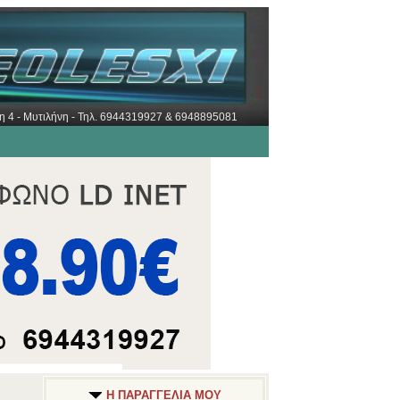
ώρη 4 - Μυτιλήνη - Τηλ. 6944319927 & 6948895081
Η ΠΑΡΑΓΓΕΛΙΑ ΜΟΥ