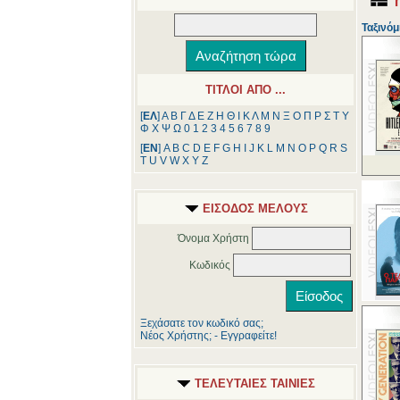
Ταξινόμ
ΤΙΤΛΟΙ ΑΠΟ ...
[
ΕΛ
]
Α
Β
Γ
Δ
Ε
Ζ
Η
Θ
Ι
Κ
Λ
Μ
Ν
Ξ
Ο
Π
Ρ
Σ
Τ
Υ
Φ
Χ
Ψ
Ω
0
1
2
3
4
5
6
7
8
9
[
ΕΝ
]
A
B
C
D
E
F
G
H
I
J
K
L
M
N
O
P
Q
R
S
T
U
V
W
X
Y
Z
ΕΙΣΟΔΟΣ ΜΕΛΟΥΣ
Όνομα Χρήστη
Κωδικός
Ξεχάσατε τον κωδικό σας;
Νέος Χρήστης; - Εγγραφείτε!
ΤΕΛΕΥΤΑΙΕΣ ΤΑΙΝΙΕΣ