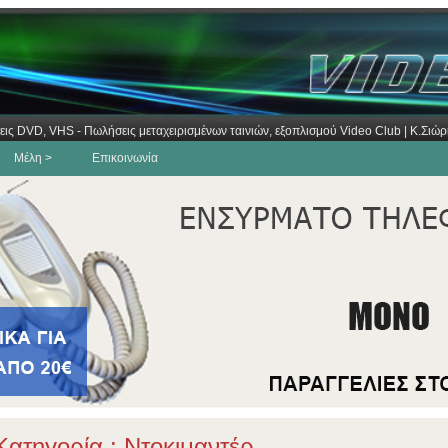
εις DVD, VHS - Πωλήσεις μεταχειρισμένων ταινιών, εξοπλισμού Video Club | Κ.Σι
Μέλη >
Επικοινωνία
ατηγορία : Ντοκιμαντέρ