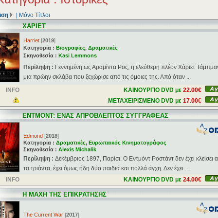
ιση
|
Μόνο Τίτλοι
ΧΑΡΙΕΤ
Harriet
[
2019
]
Κατηγορία :
Βιογραφίες
,
Δραματικές
Σκηνοθεσία :
Kasi Lemmons
Περίληψη :
Γεννημένη ως Αραμίντα Ρος, η ελεύθερη πλέον Χάριετ Τάμπμαν
μια πρώην σκλάβα που ξεχώρισε από τις όμοιες της. Από όταν ...
INFO
ΚΑΙΝΟΥΡΓΙΟ DVD με
22.00€
ΜΕΤΑΧΕΙΡΙΣΜΕΝΟ DVD με
17.00€
ΕΝΤΜΟΝΤ: ΕΝΑΣ ΑΠΡΟΒΛΕΠΤΟΣ ΣΥΓΓΡΑΦΕΑΣ
Edmond
[
2018
]
Κατηγορία :
Δραματικές
,
Ευρωπαικός Κινηματογράφος
Σκηνοθεσία :
Alexis Michalik
Περίληψη :
Δεκέμβριος 1897, Παρίσι. Ο Εντμόντ Ροστάντ δεν έχει κλείσει 
τα τριάντα, έχει όμως ήδη δύο παιδιά και πολλά άγχη. Δεν έχει ...
INFO
ΚΑΙΝΟΥΡΓΙΟ DVD με
24.00€
Η ΜΑΧΗ ΤΗΣ ΕΠΙΚΡΑΤΗΣΗΣ
The Current War
[
2017
]