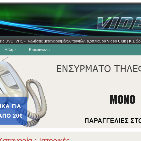
εις DVD, VHS - Πωλήσεις μεταχειρισμένων ταινιών, εξοπλισμού Video Club | Κ.Σι
Μέλη >
Επικοινωνία
ατηγορία : Ιστορικές