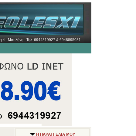
ώρη 4 - Μυτιλήνη - Τηλ. 6944319927 & 6948895081
Η ΠΑΡΑΓΓΕΛΙΑ ΜΟΥ