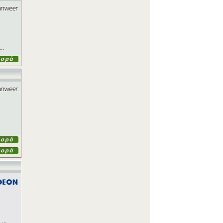
..
...