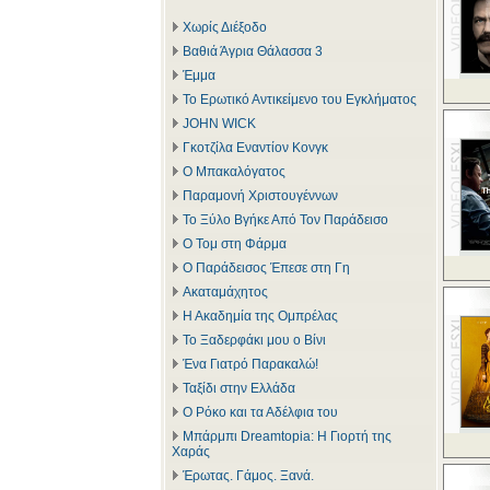
Χωρίς Διέξοδο
Βαθιά Άγρια Θάλασσα 3
Έμμα
Το Ερωτικό Αντικείμενο του Εγκλήματος
JOHN WICK
Γκοτζίλα Εναντίον Κονγκ
Ο Μπακαλόγατος
Παραμονή Χριστουγέννων
Το Ξύλο Βγήκε Από Τον Παράδεισο
Ο Τομ στη Φάρμα
Ο Παράδεισος Έπεσε στη Γη
Ακαταμάχητος
Η Ακαδημία της Ομπρέλας
Το Ξαδερφάκι μου ο Βίνι
Ένα Γιατρό Παρακαλώ!
Ταξίδι στην Ελλάδα
Ο Ρόκο και τα Αδέλφια του
Μπάρμπι Dreamtopia: Η Γιορτή της
Χαράς
Έρωτας. Γάμος. Ξανά.