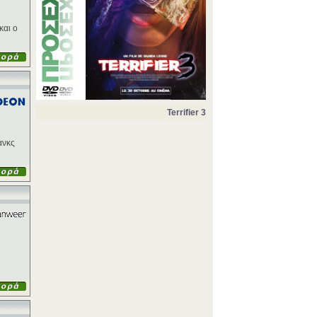
και ο
Terrifier 3
ανκς