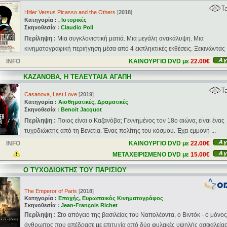
Hitler Versus Picasso and the Others
[
2018
]
Κατηγορία : ,
Ιστορικές
Σκηνοθεσία :
Claudio Poli
Περίληψη :
Μια συγκλονιστική ματιά. Μια μεγάλη ανακάλυψη. Μια
κινηματογραφική περιήγηση μέσα από 4 εκπληκτικές εκθέσεις. Ξεκινώντας .
INFO
ΚΑΙΝΟΥΡΓΙΟ DVD με
22.00€
ΚΑΖΑΝΟΒΑ, Η ΤΕΛΕΥΤΑΙΑ ΑΓΑΠΗ
Casanova, Last Love
[
2019
]
Κατηγορία :
Αισθηματικές
,
Δραματικές
Σκηνοθεσία :
Benoit Jacquot
Περίληψη :
Ποιος είναι ο Καζανόβα; Γεννημένος τον 18ο αιώνα, είναι ένας
τυχοδιώκτης από τη Βενετία. Ένας πολίτης του κόσμου. Έχει εμμονή ...
INFO
ΚΑΙΝΟΥΡΓΙΟ DVD με
22.00€
ΜΕΤΑΧΕΙΡΙΣΜΕΝΟ DVD με
15.00€
Ο ΤΥΧΟΔΙΩΚΤΗΣ ΤΟΥ ΠΑΡΙΣΙΟΥ
The Emperor of Paris
[
2018
]
Κατηγορία :
Εποχής
,
Ευρωπαικός Κινηματογράφος
Σκηνοθεσία :
Jean-François Richet
Περίληψη :
Στο απόγειο της βασιλείας του Ναπολέοντα, ο Βιντόκ - ο μόνος
άνθρωπος που απέδρασε με επιτυχία από δύο φυλακές υψηλής ασφαλείας 