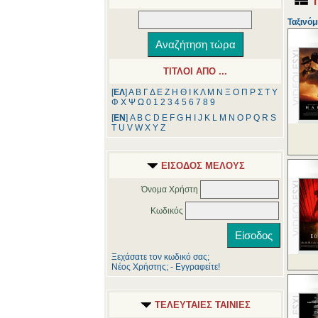
Ταξινόμ
ΤΙΤΛΟΙ ΑΠΟ ...
[
ΕΛ
]
Α
Β
Γ
Δ
Ε
Ζ
Η
Θ
Ι
Κ
Λ
Μ
Ν
Ξ
Ο
Π
Ρ
Σ
Τ
Υ
Φ
Χ
Ψ
Ω
0
1
2
3
4
5
6
7
8
9
[
ΕΝ
]
A
B
C
D
E
F
G
H
I
J
K
L
M
N
O
P
Q
R
S
T
U
V
W
X
Y
Z
ΕΙΣΟΔΟΣ ΜΕΛΟΥΣ
Όνομα Χρήστη
Κωδικός
Ξεχάσατε τον κωδικό σας;
Νέος Χρήστης; - Εγγραφείτε!
ΤΕΛΕΥΤΑΙΕΣ ΤΑΙΝΙΕΣ