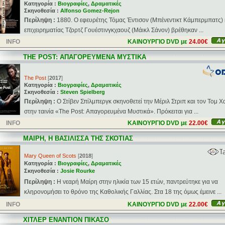
Κατηγορία :
Βιογραφίες
,
Δραματικές
Σκηνοθεσία :
Alfonso Gomez-Rejon
Περίληψη :
1880. Ο εφευρέτης Τόμας Έντισον (Μπένεντικτ Κάμπερμπατς) 
επιχειρηματίας Τζορτζ Γουέστινγκχαουζ (Μάικλ Σάνον) βρέθηκαν ...
INFO
ΚΑΙΝΟΥΡΓΙΟ DVD με
24.00€
THE POST: ΑΠΑΓΟΡΕΥΜΕΝΑ ΜΥΣΤΙΚΑ
The Post
[
2017
]
Κατηγορία :
Βιογραφίες
,
Δραματικές
Σκηνοθεσία :
Steven Spielberg
Περίληψη :
O Στίβεν Σπίλμπεργκ σκηνοθετεί την Μέριλ Στριπ και τον Τομ Χ
στην ταινία «The Post: Απαγορευμένα Μυστικά». Πρόκειται για ...
INFO
ΚΑΙΝΟΥΡΓΙΟ DVD με
22.00€
ΜΑΙΡΗ, Η ΒΑΣΙΛΙΣΣΑ ΤΗΣ ΣΚΟΤΙΑΣ
Mary Queen of Scots
[
2018
]
Κατηγορία :
Βιογραφίες
,
Δραματικές
Σκηνοθεσία :
Josie Rourke
Περίληψη :
Η νεαρή Μαίρη στην ηλικία των 15 ετών, παντρεύτηκε για να
κληρονομήσει το θρόνο της Καθολικής Γαλλίας. Στα 18 της όμως έμεινε ...
INFO
ΚΑΙΝΟΥΡΓΙΟ DVD με
22.00€
ΧΙΤΛΕΡ ΕΝΑΝΤΙΟΝ ΠΙΚΑΣΟ