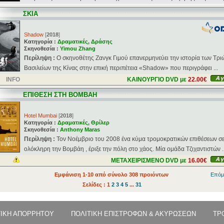
ΣΚΙΑ
Shadow
[
2018
]
Κατηγορία :
Δραματικές
,
Δράσης
Σκηνοθεσία :
Yimou Zhang
Περίληψη :
Ο σκηνοθέτης Ζανγκ Γιμού επανερμηνεύει την ιστορία των Τρι
Βασιλείων της Κίνας στην επική περιπέτεια «Shadow» που περιγράφει ...
INFO
ΚΑΙΝΟΥΡΓΙΟ DVD με
22.00€
ΕΠΙΘΕΣΗ ΣΤΗ ΒΟΜΒΑΗ
Hotel Mumbai
[
2018
]
Κατηγορία :
Δραματικές
,
Θρίλερ
Σκηνοθεσία :
Anthony Maras
Περίληψη :
Τον Νοέμβριο του 2008 ένα κύμα τρομοκρατικών επιθέσεων σ
ολόκληρη την Βομβάη , έριξε την πόλη στο χάος. Μία ομάδα Τζιχαντιστών ..
ΜΕΤΑΧΕΙΡΙΣΜΕΝΟ DVD με
16.00€
Εμφάνιση 1-10 από σύνολο 308 προιόντων
Επόμ
Σελίδες : 1
2
3
4
5
...
31
ΤΙΚΗ ΑΠΟΡΡΗΤΟΥ
ΠΟΛΙΤΙΚΗ ΕΠΙΣΤΡΟΦΩΝ & ΑΚΥΡΩΣΕΩΝ
ΤΡ