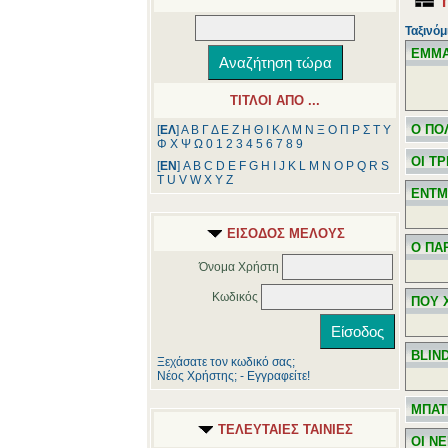
Ταξινόμ
ΕΜΜ
ΤΙΤΛΟΙ ΑΠΟ ...
Ο ΠΟ
[
ΕΛ
]
Α
Β
Γ
Δ
Ε
Ζ
Η
Θ
Ι
Κ
Λ
Μ
Ν
Ξ
Ο
Π
Ρ
Σ
Τ
Υ
Φ
Χ
Ψ
Ω
0
1
2
3
4
5
6
7
8
9
ΟΙ Τ
[
ΕΝ
]
A
B
C
D
E
F
G
H
I
J
K
L
M
N
O
P
Q
R
S
T
U
V
W
X
Y
Z
ΕΝΤΜ
ΕΙΣΟΔΟΣ ΜΕΛΟΥΣ
Ο ΠΑ
Όνομα Χρήστη
Κωδικός
ΠΟΥ 
BLIN
Ξεχάσατε τον κωδικό σας;
Νέος Χρήστης; - Εγγραφείτε!
ΜΠΑΤ
ΤΕΛΕΥΤΑΙΕΣ ΤΑΙΝΙΕΣ
ΟΙ Ν