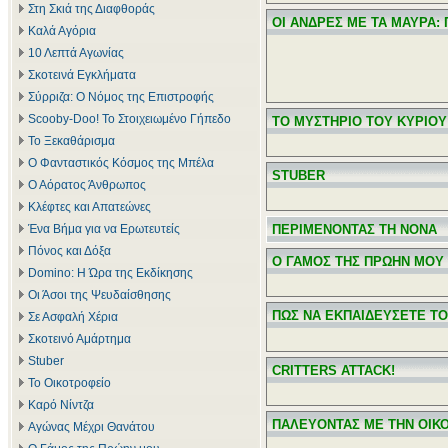
Στη Σκιά της Διαφθοράς
ΟΙ ΑΝΔΡΕΣ ΜΕ ΤΑ ΜΑΥΡΑ:
Καλά Αγόρια
10 Λεπτά Αγωνίας
Σκοτεινά Εγκλήματα
Σύρριζα: Ο Νόμος της Επιστροφής
Scooby-Doo! Το Στοιχειωμένο Γήπεδο
ΤΟ ΜΥΣΤΗΡΙΟ ΤΟΥ ΚΥΡΙΟΥ
Το Ξεκαθάρισμα
Ο Φανταστικός Κόσμος της Μπέλα
STUBER
Ο Αόρατος Άνθρωπος
Κλέφτες και Απατεώνες
Ένα Βήμα για να Ερωτευτείς
ΠΕΡΙΜΕΝΟΝΤΑΣ ΤΗ ΝΟΝΑ
Πόνος και Δόξα
Ο ΓΑΜΟΣ ΤΗΣ ΠΡΩΗΝ ΜΟΥ
Domino: Η Ώρα της Εκδίκησης
Οι Άσοι της Ψευδαίσθησης
ΠΩΣ ΝΑ ΕΚΠΑΙΔΕΥΣΕΤΕ ΤΟ
Σε Ασφαλή Χέρια
Σκοτεινό Αμάρτημα
Stuber
CRITTERS ATTACK!
Το Οικοτροφείο
Καρό Νίντζα
ΠΑΛΕΥΟΝΤΑΣ ΜΕ ΤΗΝ ΟΙΚ
Αγώνας Μέχρι Θανάτου