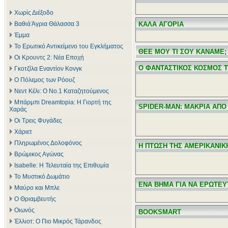
Χωρίς Διέξοδο
Βαθιά Άγρια Θάλασσα 3
ΚΑΛΑ ΑΓΟΡΙΑ
Έμμα
Το Ερωτικό Αντικείμενο του Εγκλήματος
ΘΕΕ ΜΟΥ ΤΙ ΣΟΥ ΚΑΝΑΜΕ;
Οι Κρουντς 2: Νέα Εποχή
Ο ΦΑΝΤΑΣΤΙΚΟΣ ΚΟΣΜΟΣ 
Γκοτζίλα Εναντίον Κονγκ
Ο Πόλεμος των Ρόουζ
Νεντ Κέλι: Ο Νο.1 Καταζητούμενος
Μπάρμπι Dreamtopia: Η Γιορτή της
SPIDER-MAN: ΜΑΚΡΙΑ ΑΠΟ
Χαράς
Οι Τρεις Φυγάδες
Χάριετ
Πληρωμένος Δολοφόνος
Η ΠΤΩΣΗ ΤΗΣ ΑΜΕΡΙΚΑΝΙΚ
Βρώμικος Αγώνας
Isabelle: Η Τελευταία της Επιθυμία
Το Μυστικό Δωμάτιο
ΕΝΑ ΒΗΜΑ ΓΙΑ ΝΑ ΕΡΩΤΕΥ
Μαύρο και Μπλε
Ο Θριαμβευτής
Οιωνός
BOOKSMART
Έλλιοτ: Ο Πιο Μικρός Τάρανδος