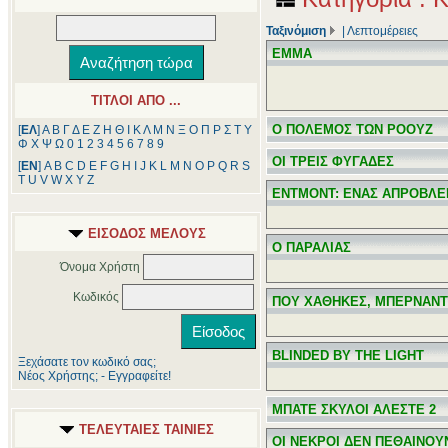
Ταξινόμιση
|
Λεπτομέρειες
ΕΜΜΑ
ΤΙΤΛΟΙ ΑΠΟ ...
Ο ΠΟΛΕΜΟΣ ΤΩΝ ΡΟΟΥΖ
[
ΕΛ
]
Α
Β
Γ
Δ
Ε
Ζ
Η
Θ
Ι
Κ
Λ
Μ
Ν
Ξ
Ο
Π
Ρ
Σ
Τ
Υ
Φ
Χ
Ψ
Ω
0
1
2
3
4
5
6
7
8
9
ΟΙ ΤΡΕΙΣ ΦΥΓΑΔΕΣ
[
ΕΝ
]
A
B
C
D
E
F
G
H
I
J
K
L
M
N
O
P
Q
R
S
T
U
V
W
X
Y
Z
ΕΝΤΜΟΝΤ: ΕΝΑΣ ΑΠΡΟΒΛΕ
ΕΙΣΟΔΟΣ ΜΕΛΟΥΣ
Ο ΠΑΡΑΛΙΑΣ
Όνομα Χρήστη
Κωδικός
ΠΟΥ ΧΑΘΗΚΕΣ, ΜΠΕΡΝΑΝ
BLINDED BY THE LIGHT
Ξεχάσατε τον κωδικό σας;
Νέος Χρήστης; - Εγγραφείτε!
ΜΠΑΤΕ ΣΚΥΛΟΙ ΑΛΕΣΤΕ 2
ΤΕΛΕΥΤΑΙΕΣ ΤΑΙΝΙΕΣ
ΟΙ ΝΕΚΡΟΙ ΔΕΝ ΠΕΘΑΙΝΟΥ