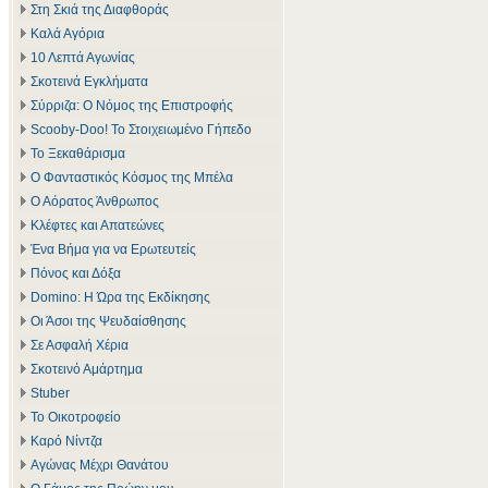
Στη Σκιά της Διαφθοράς
Καλά Αγόρια
10 Λεπτά Αγωνίας
Σκοτεινά Εγκλήματα
Σύρριζα: Ο Νόμος της Επιστροφής
Scooby-Doo! Το Στοιχειωμένο Γήπεδο
Το Ξεκαθάρισμα
Ο Φανταστικός Κόσμος της Μπέλα
Ο Αόρατος Άνθρωπος
Κλέφτες και Απατεώνες
Ένα Βήμα για να Ερωτευτείς
Πόνος και Δόξα
Domino: Η Ώρα της Εκδίκησης
Οι Άσοι της Ψευδαίσθησης
Σε Ασφαλή Χέρια
Σκοτεινό Αμάρτημα
Stuber
Το Οικοτροφείο
Καρό Νίντζα
Αγώνας Μέχρι Θανάτου