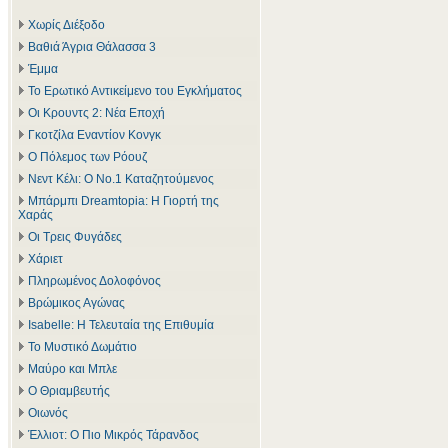
Χωρίς Διέξοδο
Βαθιά Άγρια Θάλασσα 3
Έμμα
Το Ερωτικό Αντικείμενο του Εγκλήματος
Οι Κρουντς 2: Νέα Εποχή
Γκοτζίλα Εναντίον Κονγκ
Ο Πόλεμος των Ρόουζ
Νεντ Κέλι: Ο Νο.1 Καταζητούμενος
Μπάρμπι Dreamtopia: Η Γιορτή της
Χαράς
Οι Τρεις Φυγάδες
Χάριετ
Πληρωμένος Δολοφόνος
Βρώμικος Αγώνας
Isabelle: Η Τελευταία της Επιθυμία
Το Μυστικό Δωμάτιο
Μαύρο και Μπλε
Ο Θριαμβευτής
Οιωνός
Έλλιοτ: Ο Πιο Μικρός Τάρανδος