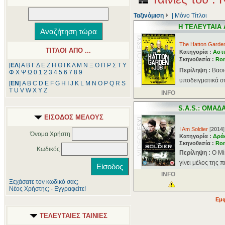
Ταξινόμιση
|
Μόνο Τίτλοι
Η ΤΕΛΕΥΤΑΙΑ 
The Hatton Garde
ΤΙΤΛΟΙ ΑΠΟ ...
Κατηγορία :
Αστ
Σκηνοθεσία :
Ro
[
ΕΛ
]
Α
Β
Γ
Δ
Ε
Ζ
Η
Θ
Ι
Κ
Λ
Μ
Ν
Ξ
Ο
Π
Ρ
Σ
Τ
Υ
Περίληψη :
Βασι
Φ
Χ
Ψ
Ω
0
1
2
3
4
5
6
7
8
9
υποδειγματικά στ
[
ΕΝ
]
A
B
C
D
E
F
G
H
I
J
K
L
M
N
O
P
Q
R
S
T
U
V
W
X
Y
Z
INFO
S.A.S.: ΟΜΑΔ
ΕΙΣΟΔΟΣ ΜΕΛΟΥΣ
I Am Soldier
[
2014
]
Όνομα Χρήστη
Κατηγορία :
Δρά
Σκηνοθεσία :
Ro
Κωδικός
Περίληψη :
Ο Μί
γίνει μέλος της π
INFO
Ξεχάσατε τον κωδικό σας;
Νέος Χρήστης; - Εγγραφείτε!
Εμφ
ΤΕΛΕΥΤΑΙΕΣ ΤΑΙΝΙΕΣ