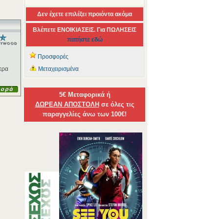
Δεν έχετε επιλέξει προιόντα ακόμα
Βλέπετε ΕΝΟΙΚΙΑΣΕΙΣ. Για ΠΩΛΗΣΕΙΣ
πατήστε εδώ
Προσφορές
τερα
Μεταχειρισμένα
5€ Μεταφορικά ή
ΔΩΡΕΑΝ ΑΠΟΣΤΟΛΗ
σε όλες τις
παραγγελίες άνω των 100€!