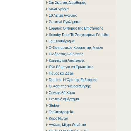
Στη Σκιά της Διαφθοράς
Καλά Αγόρια
10 Λεπτά Αγωνίας
Σκοτεινά Εγκλήματα
Σύρριζα: Ο Νόμος της Επιστροφής
Scooby-Doo! Το Στοιχειωμένο Γήπεδο
Το Ξεκαθάρισμα
Ο Φανταστικός Κόσμος της Μπέλα
Ο Αόρατος Άνθρωπος
Κλέφτες και Απατεώνες
Ένα Βήμα για να Ερωτευτείς
Πόνος και Δόξα
Domino: Η Ώρα της Εκδίκησης
Οι Άσοι της Ψευδαίσθησης
Σε Ασφαλή Χέρια
Σκοτεινό Αμάρτημα
Stuber
Το Οικοτροφείο
Καρό Νίντζα
Αγώνας Μέχρι Θανάτου