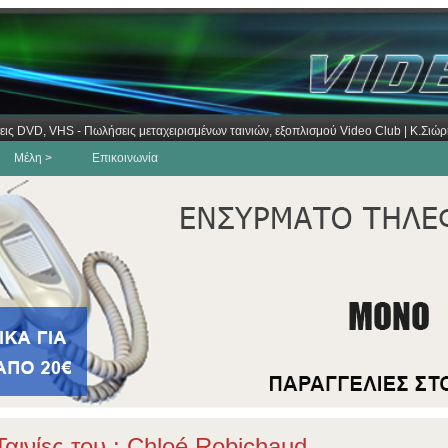
εις DVD, VHS - Πωλήσεις μεταχειρισμένων ταινιών, εξοπλισμού Video Club | Κ.Σι
Μέλη >
Επικοινωνία
αινίες του : Chloé Robichaud