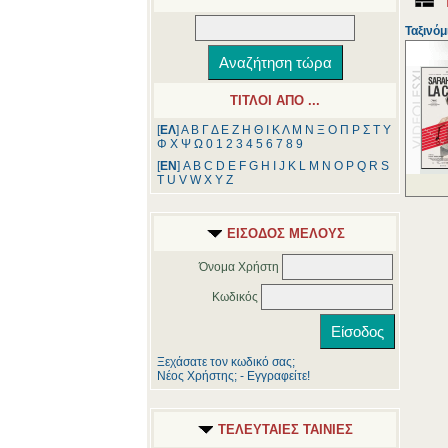
Ταξινόμ
ΤΙΤΛΟΙ ΑΠΟ ...
[
ΕΛ
]
Α
Β
Γ
Δ
Ε
Ζ
Η
Θ
Ι
Κ
Λ
Μ
Ν
Ξ
Ο
Π
Ρ
Σ
Τ
Υ
Φ
Χ
Ψ
Ω
0
1
2
3
4
5
6
7
8
9
[
ΕΝ
]
A
B
C
D
E
F
G
H
I
J
K
L
M
N
O
P
Q
R
S
T
U
V
W
X
Y
Z
ΕΙΣΟΔΟΣ ΜΕΛΟΥΣ
Όνομα Χρήστη
Κωδικός
Ξεχάσατε τον κωδικό σας;
Νέος Χρήστης; - Εγγραφείτε!
ΤΕΛΕΥΤΑΙΕΣ ΤΑΙΝΙΕΣ