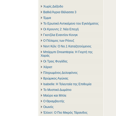
Χωρίς Διέξοδο
Βαθιά Άγρια Θάλασσα 3
Έμμα
Το Ερωτικό Αντικείμενο του Εγκλήματος
Οι Κρουντς 2: Νέα Εποχή
Γκοτζίλα Εναντίον Κονγκ
Ο Πόλεμος των Ρόουζ
Νεντ Κέλι: Ο Νο.1 Καταζητούμενος
Μπάρμπι Dreamtopia: Η Γιορτή της
Χαράς
Οι Τρεις Φυγάδες
Χάριετ
Πληρωμένος Δολοφόνος
Βρώμικος Αγώνας
Isabelle: Η Τελευταία της Επιθυμία
Το Μυστικό Δωμάτιο
Μαύρο και Μπλε
Ο Θριαμβευτής
Οιωνός
Έλλιοτ: Ο Πιο Μικρός Τάρανδος