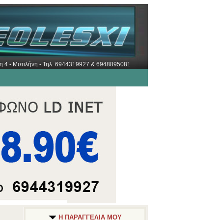
ώρη 4 - Μυτιλήνη - Τηλ. 6944319927 & 6948895081
Η ΠΑΡΑΓΓΕΛΙΑ ΜΟΥ