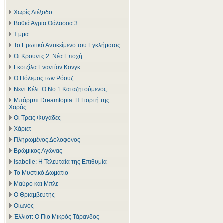
Χωρίς Διέξοδο
Βαθιά Άγρια Θάλασσα 3
Έμμα
Το Ερωτικό Αντικείμενο του Εγκλήματος
Οι Κρουντς 2: Νέα Εποχή
Γκοτζίλα Εναντίον Κονγκ
Ο Πόλεμος των Ρόουζ
Νεντ Κέλι: Ο Νο.1 Καταζητούμενος
Μπάρμπι Dreamtopia: Η Γιορτή της
Χαράς
Οι Τρεις Φυγάδες
Χάριετ
Πληρωμένος Δολοφόνος
Βρώμικος Αγώνας
Isabelle: Η Τελευταία της Επιθυμία
Το Μυστικό Δωμάτιο
Μαύρο και Μπλε
Ο Θριαμβευτής
Οιωνός
Έλλιοτ: Ο Πιο Μικρός Τάρανδος