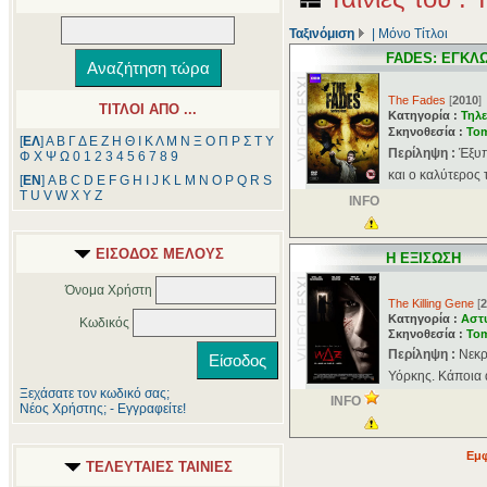
Ταξινόμιση
|
Μόνο Τίτλοι
FADES: ΕΓΚΛ
The Fades
[
2010
]
ΤΙΤΛΟΙ ΑΠΟ ...
Κατηγορία :
Τηλε
Σκηνοθεσία :
Tom
[
ΕΛ
]
Α
Β
Γ
Δ
Ε
Ζ
Η
Θ
Ι
Κ
Λ
Μ
Ν
Ξ
Ο
Π
Ρ
Σ
Τ
Υ
Περίληψη :
Έξυπ
Φ
Χ
Ψ
Ω
0
1
2
3
4
5
6
7
8
9
και ο καλύτερος τ
[
ΕΝ
]
A
B
C
D
E
F
G
H
I
J
K
L
M
N
O
P
Q
R
S
T
U
V
W
X
Y
Z
INFO
ΕΙΣΟΔΟΣ ΜΕΛΟΥΣ
Η ΕΞΙΣΩΣΗ
Όνομα Χρήστη
The Killing Gene
[
2
Κατηγορία :
Αστ
Κωδικός
Σκηνοθεσία :
Tom
Περίληψη :
Νεκρ
Υόρκης. Κάποια α
Ξεχάσατε τον κωδικό σας;
INFO
Νέος Χρήστης; - Εγγραφείτε!
Εμφ
ΤΕΛΕΥΤΑΙΕΣ ΤΑΙΝΙΕΣ