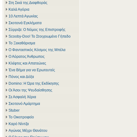
Στη Σκιά της Διαφθοράς
Καλά Αγόρια
10 Λεπτά Αγωνίας
Σκοτεινά Εγκλήματα
Σύρριζα: Ο Νόμος της Επιστροφής
Scooby-Doo! Το Στοιχειωμένο Γήπεδο
Το Ξεκαθάρισμα
Ο Φανταστικός Κόσμος της Μπέλα
Ο Αόρατος Άνθρωπος
Κλέφτες και Απατεώνες
Ένα Βήμα για να Ερωτευτείς
Πόνος και Δόξα
Domino: Η Ώρα της Εκδίκησης
Οι Άσοι της Ψευδαίσθησης
Σε Ασφαλή Χέρια
Σκοτεινό Αμάρτημα
Stuber
Το Οικοτροφείο
Καρό Νίντζα
Αγώνας Μέχρι Θανάτου