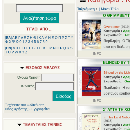
Ταξινόμιση
|
Μόνο Τίτλοι
Ο ΘΡΙΑΜΒΕΥΤ
Overcomer
[
2019
]
ΤΙΤΛΟΙ ΑΠΟ ...
Κατηγορία :
Δρα
Σκηνοθεσία :
Ale
[
ΕΛ
]
Α
Β
Γ
Δ
Ε
Ζ
Η
Θ
Ι
Κ
Λ
Μ
Ν
Ξ
Ο
Π
Ρ
Σ
Τ
Υ
Περίληψη :
Ο Τζ
Φ
Χ
Ψ
Ω
0
1
2
3
4
5
6
7
8
9
από την διάλυση 
[
ΕΝ
]
A
B
C
D
E
F
G
H
I
J
K
L
M
N
O
P
Q
R
S
T
U
V
W
X
Y
Z
INFO
BLINDED BY T
ΕΙΣΟΔΟΣ ΜΕΛΟΥΣ
Blinded by the Ligh
Κατηγορία :
Δρα
Όνομα Χρήστη
Σκηνοθεσία :
Gur
Κωδικός
Περίληψη :
Η τα
βρετανού εφήβου
INFO
Ξεχάσατε τον κωδικό σας;
Νέος Χρήστης; - Εγγραφείτε!
Σ' ΑΥΤΗ ΤΗ Χ
In This Land Nob
[
2018
]
ΤΕΛΕΥΤΑΙΕΣ ΤΑΙΝΙΕΣ
Κατηγορία :
Αισθ
Σκηνοθεσία :
Γι