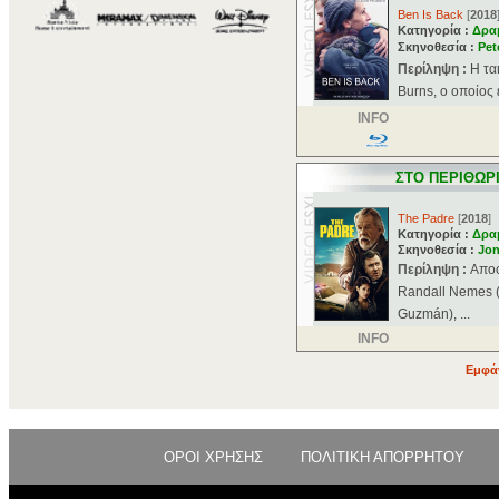
Ben Is Back
[
2018
Κατηγορία :
Δρα
Σκηνοθεσία :
Pet
Περίληψη :
Η τα
Burns, ο οποίος 
INFO
ΣΤΟ ΠΕΡΙΘΩΡ
The Padre
[
2018
]
Κατηγορία :
Δρα
Σκηνοθεσία :
Jon
Περίληψη :
Αποφ
Randall Nemes (
Guzmán), ...
INFO
Εμφάν
ΟΡΟΙ ΧΡΗΣΗΣ
ΠΟΛΙΤΙΚΗ ΑΠΟΡΡΗΤΟΥ