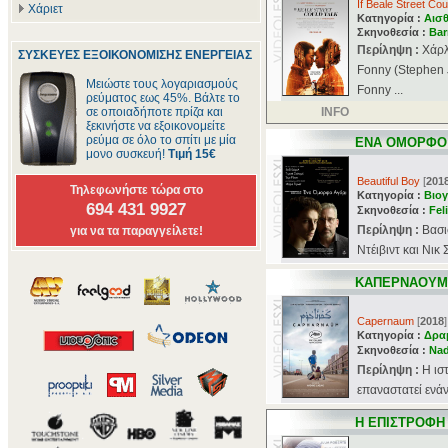
If Beale Street Cou
Χάριετ
Κατηγορία :
Αισθ
Σκηνοθεσία :
Bar
Περίληψη :
Χάρλ
ΣΥΣΚΕΥΕΣ ΕΞΟΙΚΟΝΟΜΙΣΗΣ ΕΝΕΡΓΕΙΑΣ
Fonny (Stephen 
Μειώστε τους λογαριασμούς
Fonny ...
ρεύματος εως 45%. Βάλτε το
σε οποιαδήποτε πρίζα και
INFO
ξεκινήστε να εξοικονομείτε
ρεύμα σε όλο το σπίτι με μία
ΕΝΑ ΟΜΟΡΦΟ
μονο συσκευή!
Τιμή 15€
Beautiful Boy
[
201
Τηλεφωνήστε τώρα στο
Κατηγορία :
Βιογ
694 431 9927
Σκηνοθεσία :
Fel
Περίληψη :
Βασι
για να τα παραγγείλετε!
Ντέιβιντ και Νικ 
ΚΑΠΕΡΝΑΟΥΜ
Capernaum
[
2018
]
Κατηγορία :
Δρα
Σκηνοθεσία :
Nad
Περίληψη :
Η ισ
επαναστατεί ενάντ
H ΕΠΙΣΤΡΟΦΗ