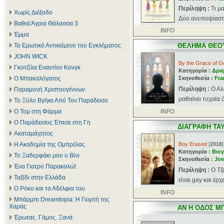
Περίληψη :
Τι μ
Χωρίς Διέξοδο
Δύο ανυποψίαστο
Βαθιά Άγρια Θάλασσα 3
INFO
Έμμα
Το Ερωτικό Αντικείμενο του Εγκλήματος
ΘΕΛΗΜΑ ΘΕΟ
JOHN WICK
By the Grace of G
Γκοτζίλα Εναντίον Κονγκ
Κατηγορία :
Δρα
Ο Μπακαλόγατος
Σκηνοθεσία :
Fra
Περίληψη :
Ο Αλ
Παραμονή Χριστουγέννων
μαθαίνει τυχαία 
Το Ξύλο Βγήκε Από Τον Παράδεισο
Ο Τομ στη Φάρμα
INFO
Ο Παράδεισος Έπεσε στη Γη
ΔΙΑΓΡΑΦΗ ΤΑ
Ακαταμάχητος
Η Ακαδημία της Ομπρέλας
Boy Erased
[
2018
]
Κατηγορία :
Βιογ
Το Ξαδερφάκι μου ο Βίνι
Σκηνοθεσία :
Joe
Ένα Γιατρό Παρακαλώ!
Περίληψη :
Ο Τζ
Ταξίδι στην Ελλάδα
είναι gay και έρχε
Ο Ρόκο και τα Αδέλφια του
INFO
Μπάρμπι Dreamtopia: Η Γιορτή της
Χαράς
ΑΝ Η ΟΔΟΣ Μ
Έρωτας. Γάμος. Ξανά.