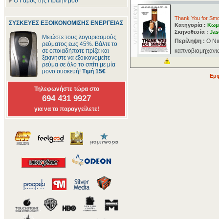
Ο Γάμος της Πρώην μου
Thank You for Sm
ΣΥΣΚΕΥΕΣ ΕΞΟΙΚΟΝΟΜΙΣΗΣ ΕΝΕΡΓΕΙΑΣ
Κατηγορία :
Κωμ
Σκηνοθεσία :
Jas
Μειώστε τους λογαριασμούς
Περίληψη :
Ο Νι
ρεύματος εως 45%. Βάλτε το
σε οποιαδήποτε πρίζα και
καπνοβιομηχανιώ
ξεκινήστε να εξοικονομείτε
ρεύμα σε όλο το σπίτι με μία
μονο συσκευή!
Τιμή 15€
Εμφ
Τηλεφωνήστε τώρα στο
694 431 9927
για να τα παραγγείλετε!