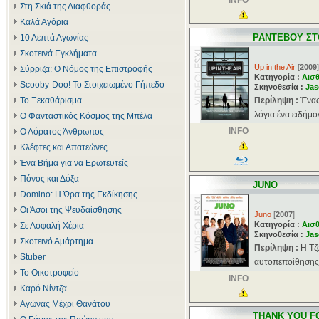
INFO
Στη Σκιά της Διαφθοράς
Καλά Αγόρια
ΡΑΝΤΕΒΟΥ ΣΤ
10 Λεπτά Αγωνίας
Σκοτεινά Εγκλήματα
Up in the Air
[
2009
]
Σύρριζα: Ο Νόμος της Επιστροφής
Κατηγορία :
Αισθ
Scooby-Doo! Το Στοιχειωμένο Γήπεδο
Σκηνοθεσία :
Jas
Το Ξεκαθάρισμα
Περίληψη :
Ένας
λόγια ένα ειδήμο
Ο Φανταστικός Κόσμος της Μπέλα
INFO
Ο Αόρατος Άνθρωπος
Κλέφτες και Απατεώνες
Ένα Βήμα για να Ερωτευτείς
Πόνος και Δόξα
JUNO
Domino: Η Ώρα της Εκδίκησης
Οι Άσοι της Ψευδαίσθησης
Juno
[
2007
]
Κατηγορία :
Αισθ
Σε Ασφαλή Χέρια
Σκηνοθεσία :
Jas
Σκοτεινό Αμάρτημα
Περίληψη :
Η Τζ
Stuber
αυτοπεποίθησης 
Το Οικοτροφείο
INFO
Καρό Νίντζα
Αγώνας Μέχρι Θανάτου
THANK YOU F