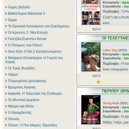
Κατηγορία :
Δρα
Σκηνοθεσία :
Jas
Χωρίς Διέξοδο
Περίληψη :
'Ο Ά
Βαθιά Άγρια Θάλασσα 3
Club") και ο Άνσ
Έμμα
καστ ...
Το Ερωτικό Αντικείμενο του Εγκλήματος
INFO
Οι Κρουντς 2: Νέα Εποχή
ΟΙ ΤΕΛΕΥΤΑΙ
Γκοτζίλα Εναντίον Κονγκ
Ο Πόλεμος των Ρόουζ
Labor Day
[
2013
]
Νεντ Κέλι: Ο Νο.1 Καταζητούμενος
Κατηγορία :
Δρα
Μπάρμπι Dreamtopia: Η Γιορτή της
Σκηνοθεσία :
Jas
Χαράς
Περίληψη :
Η κα
Οι Τρεις Φυγάδες
έναν πληγωμένο κ
Χάριετ
INFO
Πληρωμένος Δολοφόνος
Βρώμικος Αγώνας
ΠΕΡΙΠΟΥ ΩΡΙ
Isabelle: Η Τελευταία της Επιθυμία
Το Μυστικό Δωμάτιο
Young Adult
[
2011
]
Μαύρο και Μπλε
Κατηγορία :
Δρα
Σκηνοθεσία :
Jas
Ο Θριαμβευτής
Περίληψη :
Η βρ
Οιωνός
Μάβις Γκάρι, μια
Έλλιοτ: Ο Πιο Μικρός Τάρανδος