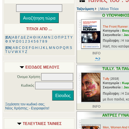
Ταξινόμιση
|
Μόνο Τίτλοι
Ο ΥΠΟΨΗΦΙΟ
The Front Runner
ΤΙΤΛΟΙ ΑΠΟ ...
Κατηγορία :
Βιογ
Σκηνοθεσία :
Jas
[
ΕΛ
]
Α
Β
Γ
Δ
Ε
Ζ
Η
Θ
Ι
Κ
Λ
Μ
Ν
Ξ
Ο
Π
Ρ
Σ
Τ
Υ
Περίληψη :
Η τα
Φ
Χ
Ψ
Ω
0
1
2
3
4
5
6
7
8
9
Hart, που κατάφε
[
ΕΝ
]
A
B
C
D
E
F
G
H
I
J
K
L
M
N
O
P
Q
R
S
T
U
V
W
X
Y
Z
INFO
ΕΙΣΟΔΟΣ ΜΕΛΟΥΣ
TULLY. ΤΑ ΠΑΙ
Όνομα Χρήστη
Tully
[
2018
]
Κατηγορία :
Κωμ
Κωδικός
Σκηνοθεσία :
Jas
Περίληψη :
Η Σα
με δυο παιδιά, κα
Ξεχάσατε τον κωδικό σας;
INFO
Νέος Χρήστης; - Εγγραφείτε!
ΑΝΤΡΕΣ ΓΥΝΑΙ
ΤΕΛΕΥΤΑΙΕΣ ΤΑΙΝΙΕΣ
Men, Women And C