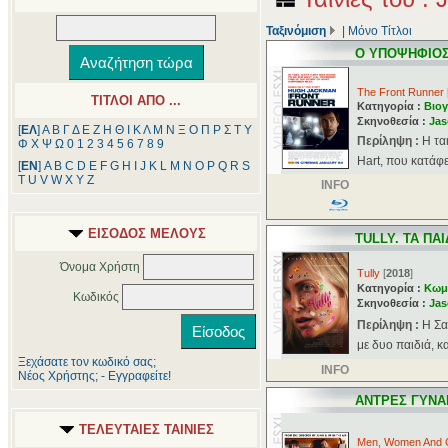
Ταξινόμιση
|
Μόνο Τίτλοι
Ο ΥΠΟΨΗΦΙΟ
The Front Runner
ΤΙΤΛΟΙ ΑΠΟ ...
Κατηγορία :
Βιογ
Σκηνοθεσία :
Jas
[
ΕΛ
]
Α
Β
Γ
Δ
Ε
Ζ
Η
Θ
Ι
Κ
Λ
Μ
Ν
Ξ
Ο
Π
Ρ
Σ
Τ
Υ
Περίληψη :
Η τα
Φ
Χ
Ψ
Ω
0
1
2
3
4
5
6
7
8
9
Hart, που κατάφε
[
ΕΝ
]
A
B
C
D
E
F
G
H
I
J
K
L
M
N
O
P
Q
R
S
T
U
V
W
X
Y
Z
INFO
ΕΙΣΟΔΟΣ ΜΕΛΟΥΣ
TULLY. ΤΑ ΠΑΙ
Όνομα Χρήστη
Tully
[
2018
]
Κατηγορία :
Κωμ
Κωδικός
Σκηνοθεσία :
Jas
Περίληψη :
Η Σα
με δυο παιδιά, κα
Ξεχάσατε τον κωδικό σας;
INFO
Νέος Χρήστης; - Εγγραφείτε!
ΑΝΤΡΕΣ ΓΥΝΑΙ
ΤΕΛΕΥΤΑΙΕΣ ΤΑΙΝΙΕΣ
Men, Women And C