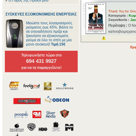
Ο Γάμος της Πρώην μου
Thank You for Sm
ΣΥΣΚΕΥΕΣ ΕΞΟΙΚΟΝΟΜΙΣΗΣ ΕΝΕΡΓΕΙΑΣ
Κατηγορία :
Κωμ
Σκηνοθεσία :
Jas
Μειώστε τους λογαριασμούς
Περίληψη :
Ο Νι
ρεύματος εως 45%. Βάλτε το
σε οποιαδήποτε πρίζα και
καπνοβιομηχανιώ
ξεκινήστε να εξοικονομείτε
ρεύμα σε όλο το σπίτι με μία
μονο συσκευή!
Τιμή 15€
Εμφ
Τηλεφωνήστε τώρα στο
694 431 9927
για να τα παραγγείλετε!