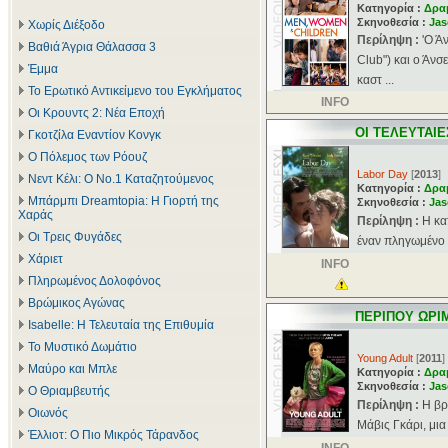
Κατηγορία :
Δρα
Σκηνοθεσία :
Jas
Χωρίς Διέξοδο
Περίληψη :
'Ο Ά
Βαθιά Άγρια Θάλασσα 3
Club") και ο Άνσ
Έμμα
καστ ...
Το Ερωτικό Αντικείμενο του Εγκλήματος
INFO
Οι Κρουντς 2: Νέα Εποχή
ΟΙ ΤΕΛΕΥΤΑΙ
Γκοτζίλα Εναντίον Κονγκ
Ο Πόλεμος των Ρόουζ
Labor Day
[
2013
]
Νεντ Κέλι: Ο Νο.1 Καταζητούμενος
Κατηγορία :
Δρα
Μπάρμπι Dreamtopia: Η Γιορτή της
Σκηνοθεσία :
Jas
Χαράς
Περίληψη :
Η κα
Οι Τρεις Φυγάδες
έναν πληγωμένο κ
Χάριετ
INFO
Πληρωμένος Δολοφόνος
Βρώμικος Αγώνας
ΠΕΡΙΠΟΥ ΩΡΙ
Isabelle: Η Τελευταία της Επιθυμία
Το Μυστικό Δωμάτιο
Young Adult
[
2011
]
Μαύρο και Μπλε
Κατηγορία :
Δρα
Σκηνοθεσία :
Jas
Ο Θριαμβευτής
Περίληψη :
Η βρ
Οιωνός
Μάβις Γκάρι, μια
Έλλιοτ: Ο Πιο Μικρός Τάρανδος