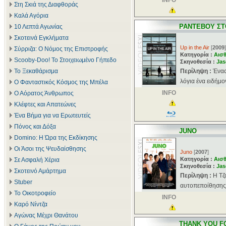
INFO
Στη Σκιά της Διαφθοράς
Καλά Αγόρια
ΡΑΝΤΕΒΟΥ ΣΤ
10 Λεπτά Αγωνίας
Σκοτεινά Εγκλήματα
Up in the Air
[
2009
]
Σύρριζα: Ο Νόμος της Επιστροφής
Κατηγορία :
Αισθ
Scooby-Doo! Το Στοιχειωμένο Γήπεδο
Σκηνοθεσία :
Jas
Το Ξεκαθάρισμα
Περίληψη :
Ένας
λόγια ένα ειδήμο
Ο Φανταστικός Κόσμος της Μπέλα
INFO
Ο Αόρατος Άνθρωπος
Κλέφτες και Απατεώνες
Ένα Βήμα για να Ερωτευτείς
Πόνος και Δόξα
JUNO
Domino: Η Ώρα της Εκδίκησης
Οι Άσοι της Ψευδαίσθησης
Juno
[
2007
]
Κατηγορία :
Αισθ
Σε Ασφαλή Χέρια
Σκηνοθεσία :
Jas
Σκοτεινό Αμάρτημα
Περίληψη :
Η Τζ
Stuber
αυτοπεποίθησης 
Το Οικοτροφείο
INFO
Καρό Νίντζα
Αγώνας Μέχρι Θανάτου
THANK YOU F