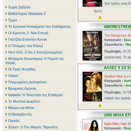
του τρένο, ενώ λί
Χωρίς Διέξοδο
INFO
Βαθιά Άγρια Θάλασσα 3
Έμμα
Το Ερωτικό Αντικείμενο του Εγκλήματος
AMORESTRE
Οι Κρουντς 2: Νέα Εποχή
The Dangerous Se
Γκοτζίλα Εναντίον Κονγκ
Κατηγορία :
Ερωτ
Σκηνοθεσία :
Mar
Ο Πόλεμος των Ρόουζ
Περίληψη :
Η Ξέ
Νεντ Κέλι: Ο Νο.1 Καταζητούμενος
γοητευτική. Το κρ
Μπάρμπι Dreamtopia: Η Γιορτή της
Χαράς
ΑΛΛΕΣ 9 1/2
Οι Τρεις Φυγάδες
Χάριετ
Another Nine & a 
Κατηγορία :
Αισθ
Πληρωμένος Δολοφόνος
Σκηνοθεσία :
An
Βρώμικος Αγώνας
Περίληψη :
Ο Τζ
Isabelle: Η Τελευταία της Επιθυμία
παλιά του σχέση. 
Το Μυστικό Δωμάτιο
Μαύρο και Μπλε
Ο Θριαμβευτής
1000 ΜΙΛΙΑ Ε
Οιωνός
Eight Miles High
[
2
Έλλιοτ: Ο Πιο Μικρός Τάρανδος
Κατηγορία :
Βιογ