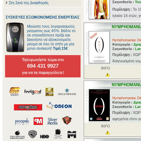
Σκηνοθεσία :
Tos
Στη Σκιά της Διαφθοράς
Περίληψη :
Το 1
ηλικία 16 ετών, 
ΣΥΣΚΕΥΕΣ ΕΞΟΙΚΟΝΟΜΙΣΗΣ ΕΝΕΡΓΕΙΑΣ
Μειώστε τους λογαριασμούς
NYMPHOMANIA
ρεύματος εως 45%. Βάλτε το
σε οποιαδήποτε πρίζα και
ξεκινήστε να εξοικονομείτε
Nymphomaniac Dire
ρεύμα σε όλο το σπίτι με μία
Κατηγορία :
Δρα
μονο συσκευή!
Τιμή 15€
Σκηνοθεσία :
Lar
Περίληψη :
ΧΩΡΙ
Τηλεφωνήστε τώρα στο
διαγνωσμένη νυμφ
694 431 9927
INFO
για να τα παραγγείλετε!
NYMPHOMANIA
Nymphomaniac Dire
Κατηγορία :
Δρα
Σκηνοθεσία :
Lar
Περίληψη :
ΧΩΡΙ
αφηγείται στον γ
INFO