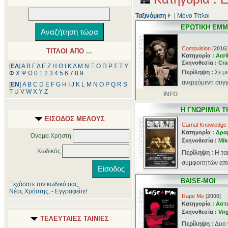
Ταξινόμιση
|
Μόνο Τίτλοι
ΕΡΩΤΙΚΗ ΕΜ
Compulsion
[
2016
]
ΤΙΤΛΟΙ ΑΠΟ ...
Κατηγορία :
Αισθ
Σκηνοθεσία :
Cra
[
ΕΛ
]
Α
Β
Γ
Δ
Ε
Ζ
Η
Θ
Ι
Κ
Λ
Μ
Ν
Ξ
Ο
Π
Ρ
Σ
Τ
Υ
Περίληψη :
Σε μ
Φ
Χ
Ψ
Ω
0
1
2
3
4
5
6
7
8
9
ανερχόμενη συγγ
[
ΕΝ
]
A
B
C
D
E
F
G
H
I
J
K
L
M
N
O
P
Q
R
S
T
U
V
W
X
Y
Z
INFO
Η ΓΝΩΡΙΜΙΑ Τ
ΕΙΣΟΔΟΣ ΜΕΛΟΥΣ
Carnal Knowledge
Κατηγορία :
Δρα
Όνομα Χρήστη
Σκηνοθεσία :
Mik
Κωδικός
Περίληψη :
Η τα
συμφοιτητών από 
BAISE-MOI
Ξεχάσατε τον κωδικό σας;
Νέος Χρήστης; - Εγγραφείτε!
Rape Me
[
2000
]
Κατηγορία :
Αστ
Σκηνοθεσία :
Vir
ΤΕΛΕΥΤΑΙΕΣ ΤΑΙΝΙΕΣ
Περίληψη :
Δυο 