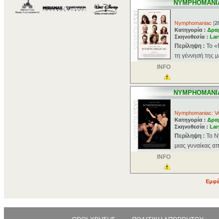
NYMPHOMANIA
Nymphomaniac
[
2
Κατηγορία :
Δρα
Σκηνοθεσία :
Lar
Περίληψη :
Το «
τη γέννησή της μέ
INFO
NYMPHOMANIA
Nymphomaniac: Vol
Κατηγορία :
Δρα
Σκηνοθεσία :
Lar
Περίληψη :
Το N
μιας γυναίκας από
INFO
Εμφά