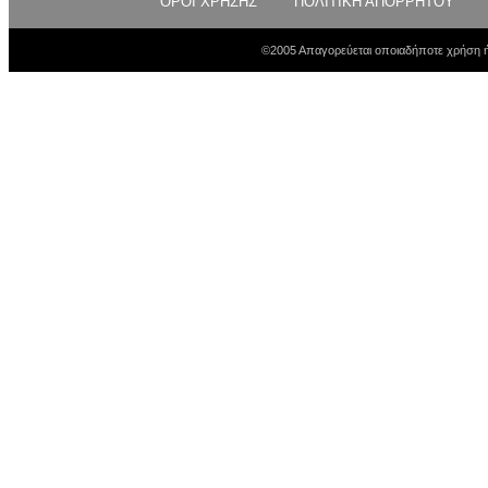
ΟΡΟΙ ΧΡΗΣΗΣ
ΠΟΛΙΤΙΚΗ ΑΠΟΡΡΗΤΟΥ
©2005 Απαγορεύεται οποιαδήποτε χρήση ή