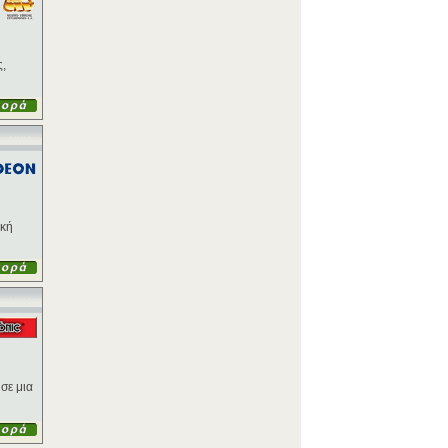
ς,
ική
 σε μια