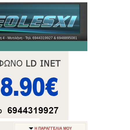
ώρη 4 - Μυτιλήνη - Τηλ. 6944319927 & 6948895081
Η ΠΑΡΑΓΓΕΛΙΑ ΜΟΥ