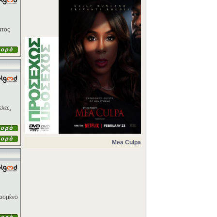
ατος
λες,
Mea Culpa
κισμένο