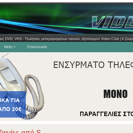
εις DVD, VHS - Πωλήσεις μεταχειρισμένων ταινιών, εξοπλισμού Video Club | Κ.Σι
Μέλη >
Επικοινωνία
αινίες από S