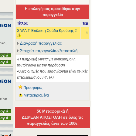
Η επιλογή σας προστέθηκε στην
παραγγελία
Τίτλος
Τεμ
S.W.A.T. Επίλεκτη Ομάδα Κρούσης 2
1
ρκο,
Διαγραφή παραγγελίας
Στοιχεία παραγγελίας/Αποστολή
-Η πληρωμή γίνεται με αντικαταβολή,
ταυτόχρονα με την παράδοση
-Όλες οι τιμές που εμφανίζονται είναι τελικές
(περιλαμβάνουν ΦΠΑ)
Προσφορές
Μεταχειρισμένα
εί να
5€ Μεταφορικά ή
ΔΩΡΕΑΝ ΑΠΟΣΤΟΛΗ
σε όλες τις
παραγγελίες άνω των 100€!