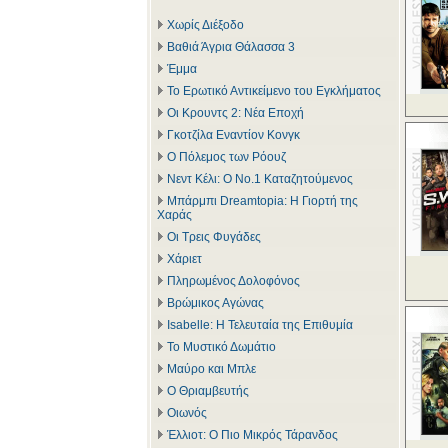
Χωρίς Διέξοδο
Βαθιά Άγρια Θάλασσα 3
Έμμα
Το Ερωτικό Αντικείμενο του Εγκλήματος
Οι Κρουντς 2: Νέα Εποχή
Γκοτζίλα Εναντίον Κονγκ
Ο Πόλεμος των Ρόουζ
Νεντ Κέλι: Ο Νο.1 Καταζητούμενος
Μπάρμπι Dreamtopia: Η Γιορτή της
Χαράς
Οι Τρεις Φυγάδες
Χάριετ
Πληρωμένος Δολοφόνος
Βρώμικος Αγώνας
Isabelle: Η Τελευταία της Επιθυμία
Το Μυστικό Δωμάτιο
Μαύρο και Μπλε
Ο Θριαμβευτής
Οιωνός
Έλλιοτ: Ο Πιο Μικρός Τάρανδος