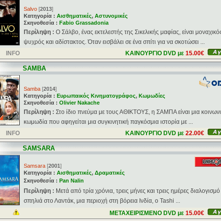
Salvo
[
2013
]
Κατηγορία :
Αισθηματικές
,
Αστυνομικές
Σκηνοθεσία :
Fabio Grassadonia
Περίληψη :
Ο Σάλβο, ένας εκτελεστής της Σικελικής μαφίας, είναι μοναχικό
ψυχρός και αδίστακτος. Όταν εισβάλει σε ένα σπίτι για να σκοτώσει ...
INFO
ΚΑΙΝΟΥΡΓΙΟ DVD με
15.00€
SAMBA
Samba
[
2014
]
Κατηγορία :
Ευρωπαικός Κινηματογράφος
,
Κωμωδίες
Σκηνοθεσία :
Olivier Nakache
Περίληψη :
Στο ίδιο πνεύμα με τους ΑΘΙΚΤΟΥΣ, η ΣΑΜΠΑ είναι μια κοινων
κωμωδία που αφηγείται μια συγκινητική παγκόσμια ιστορία με ...
INFO
ΚΑΙΝΟΥΡΓΙΟ DVD με
22.00€
SAMSARA
Samsara
[
2001
]
Κατηγορία :
Αισθηματικές
,
Δραματικές
Σκηνοθεσία :
Pan Nalin
Περίληψη :
Μετά από τρία χρόνια, τρεις μήνες και τρεις ημέρες διαλογισμό
σπηλιά στο Λαντάκ, μια περιοχή στη βόρεια Ινδία, ο Tashi ...
ΜΕΤΑΧΕΙΡΙΣΜΕΝΟ DVD με
15.00€