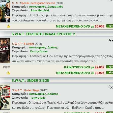
S.I.S.: Special Investigation Section
[
2008
]
Κατηγορία :
Αστυνομικές
,
Δραματικές
Σκηνοθεσία :
John Herzfeld
Περίληψη :
Η S.I.S. είναι μια ελίτ μυστική υπηρεσία του αστυνομικού τμήμ
του Los Angeles που καλείται να αντιμετωπίσει τους πιο άγριους ...
ΜΕΤΑΧΕΙΡΙΣΜΕΝΟ DVD με
20.00€
S.W.A.T. ΕΠΙΛΕΚΤΗ ΟΜΑΔΑ ΚΡΟΥΣΗΣ 2
S.W.A.T.: Firefight
[
2011
]
Κατηγορία :
Αστυνομικές
,
Δράσης
Σκηνοθεσία :
Benny Boom
Περίληψη :
Ο αστυνόμος Πολ Κάτλερ της Αντιτρομοκρατικής του Λος Άντζε
στέλνεται από την Υπηρεσία σε μια αποστολή στο Ντιτρόιτ για ...
INFO
ΚΑΙΝΟΥΡΓΙΟ DVD με
22.00€
ΜΕΤΑΧΕΙΡΙΣΜΕΝΟ DVD με
18.00€
S.W.A.T.: UNDER SIEGE
S.W.A.T.: Under Siege
[
2017
]
Κατηγορία :
Αστυνομικές
,
Δράσης
Σκηνοθεσία :
Tony Giglio
Περίληψη :
Ο πράκτορας Travis Hall συλλαμβάνει έναν μυστηριώδη φυλα
και τον βάζει στη φυλακή. Πριν από καιρό, η Επίλεκτη Ομάδα ήταν ...