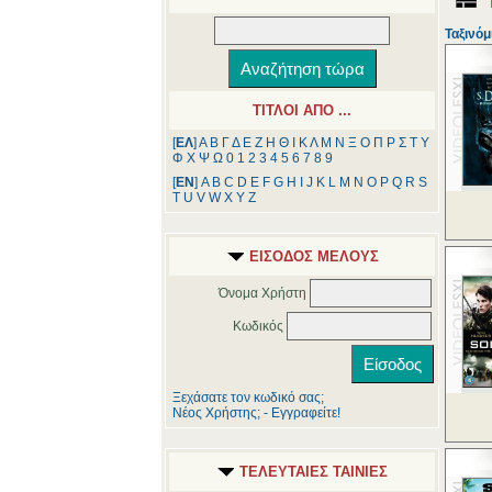
Ταξινόμ
ΤΙΤΛΟΙ ΑΠΟ ...
[
ΕΛ
]
Α
Β
Γ
Δ
Ε
Ζ
Η
Θ
Ι
Κ
Λ
Μ
Ν
Ξ
Ο
Π
Ρ
Σ
Τ
Υ
Φ
Χ
Ψ
Ω
0
1
2
3
4
5
6
7
8
9
[
ΕΝ
]
A
B
C
D
E
F
G
H
I
J
K
L
M
N
O
P
Q
R
S
T
U
V
W
X
Y
Z
ΕΙΣΟΔΟΣ ΜΕΛΟΥΣ
Όνομα Χρήστη
Κωδικός
Ξεχάσατε τον κωδικό σας;
Νέος Χρήστης; - Εγγραφείτε!
ΤΕΛΕΥΤΑΙΕΣ ΤΑΙΝΙΕΣ