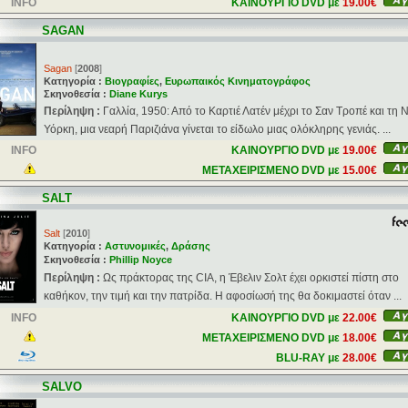
INFO
ΚΑΙΝΟΥΡΓΙΟ DVD με
19.00€
SAGAN
Sagan
[
2008
]
Κατηγορία :
Βιογραφίες
,
Ευρωπαικός Κινηματογράφος
Σκηνοθεσία :
Diane Kurys
Περίληψη :
Γαλλία, 1950: Από το Καρτιέ Λατέν μέχρι το Σαν Τροπέ και τη 
Υόρκη, μια νεαρή Παριζιάνα γίνεται το είδωλο μιας ολόκληρης γενιάς. ...
INFO
ΚΑΙΝΟΥΡΓΙΟ DVD με
19.00€
ΜΕΤΑΧΕΙΡΙΣΜΕΝΟ DVD με
15.00€
SALT
Salt
[
2010
]
Κατηγορία :
Αστυνομικές
,
Δράσης
Σκηνοθεσία :
Phillip Noyce
Περίληψη :
Ως πράκτορας της CIA, η Έβελιν Σολτ έχει ορκιστεί πίστη στο
καθήκον, την τιμή και την πατρίδα. Η αφοσίωσή της θα δοκιμαστεί όταν ...
INFO
ΚΑΙΝΟΥΡΓΙΟ DVD με
22.00€
ΜΕΤΑΧΕΙΡΙΣΜΕΝΟ DVD με
18.00€
BLU-RAY με
28.00€
SALVO