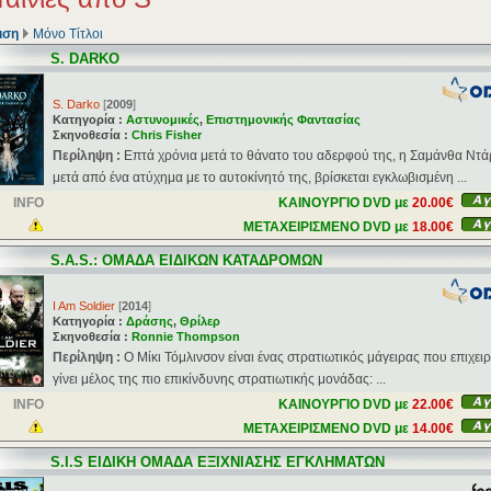
ιση
Μόνο Τίτλοι
S. DARKO
S. Darko
[
2009
]
Κατηγορία :
Αστυνομικές
,
Επιστημονικής Φαντασίας
Σκηνοθεσία :
Chris Fisher
Περίληψη :
Επτά χρόνια μετά το θάνατο του αδερφού της, η Σαμάνθα Ντά
μετά από ένα ατύχημα με το αυτοκίνητό της, βρίσκεται εγκλωβισμένη ...
INFO
ΚΑΙΝΟΥΡΓΙΟ DVD με
20.00€
ΜΕΤΑΧΕΙΡΙΣΜΕΝΟ DVD με
18.00€
S.A.S.: ΟΜΑΔΑ ΕΙΔΙΚΩΝ ΚΑΤΑΔΡΟΜΩΝ
I Am Soldier
[
2014
]
Κατηγορία :
Δράσης
,
Θρίλερ
Σκηνοθεσία :
Ronnie Thompson
Περίληψη :
Ο Μίκι Τόμλινσον είναι ένας στρατιωτικός μάγειρας που επιχειρ
γίνει μέλος της πιο επικίνδυνης στρατιωτικής μονάδας: ...
INFO
ΚΑΙΝΟΥΡΓΙΟ DVD με
22.00€
ΜΕΤΑΧΕΙΡΙΣΜΕΝΟ DVD με
14.00€
S.I.S ΕΙΔΙΚΗ ΟΜΑΔΑ ΕΞΙΧΝΙΑΣΗΣ ΕΓΚΛΗΜΑΤΩΝ