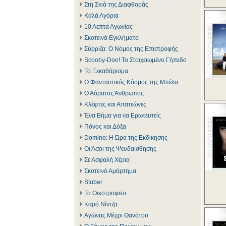
Στη Σκιά της Διαφθοράς
Καλά Αγόρια
10 Λεπτά Αγωνίας
Σκοτεινά Εγκλήματα
Σύρριζα: Ο Νόμος της Επιστροφής
Scooby-Doo! Το Στοιχειωμένο Γήπεδο
Το Ξεκαθάρισμα
Ο Φανταστικός Κόσμος της Μπέλα
Ο Αόρατος Άνθρωπος
Κλέφτες και Απατεώνες
Ένα Βήμα για να Ερωτευτείς
Πόνος και Δόξα
Domino: Η Ώρα της Εκδίκησης
Οι Άσοι της Ψευδαίσθησης
Σε Ασφαλή Χέρια
Σκοτεινό Αμάρτημα
Stuber
Το Οικοτροφείο
Καρό Νίντζα
Αγώνας Μέχρι Θανάτου