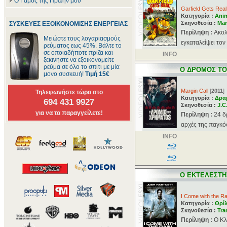
Ο Γάμος της Πρώην μου
Garfield Gets Real
Κατηγορία :
Ani
Σκηνοθεσία :
Mar
ΣΥΣΚΕΥΕΣ ΕΞΟΙΚΟΝΟΜΙΣΗΣ ΕΝΕΡΓΕΙΑΣ
Περίληψη :
Ακολ
Μειώστε τους λογαριασμούς
εγκαταλείψει τον
ρεύματος εως 45%. Βάλτε το
σε οποιαδήποτε πρίζα και
INFO
ξεκινήστε να εξοικονομείτε
ρεύμα σε όλο το σπίτι με μία
O ΔΡΟΜΟΣ Τ
μονο συσκευή!
Τιμή 15€
Margin Call
[
2011
]
Τηλεφωνήστε τώρα στο
Κατηγορία :
Δρα
694 431 9927
Σκηνοθεσία :
J.C
για να τα παραγγείλετε!
Περίληψη :
24 δ
αρχές της παγκόσ
INFO
O ΕΚΤΕΛΕΣΤΗ
I Come with the Ra
Κατηγορία :
Θρί
Σκηνοθεσία :
Tra
Περίληψη :
Ο Κλ