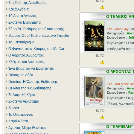
INFO
Στη Σκιά της Διαφθοράς
Καλά Αγόρια
10 Λεπτά Αγωνίας
O TΕΛΕΙΟΣ Α
Σκοτεινά Εγκλήματα
Σύρριζα: Ο Νόμος της Επιστροφής
The Good Guy
[
20
Κατηγορία :
Αισθ
Scooby-Doo! Το Στοιχειωμένο Γήπεδο
Σκηνοθεσία :
Jul
Το Ξεκαθάρισμα
Περίληψη :
H Mπ
Ο Φανταστικός Κόσμος της Μπέλα
νεοϋορκέζα που τ
Ο Αόρατος Άνθρωπος
INFO
Κλέφτες και Απατεώνες
Ένα Βήμα για να Ερωτευτείς
O ΑΡΧΟΝΤΑΣ 
Πόνος και Δόξα
Domino: Η Ώρα της Εκδίκησης
The Lord of the Ri
Οι Άσοι της Ψευδαίσθησης
Κατηγορία :
Ani
Σκηνοθεσία :
Ral
Σε Ασφαλή Χέρια
Περίληψη :
Όλη 
Σκοτεινό Αμάρτημα
Τόλκιν, ζωντανεύ
Stuber
INFO
Το Οικοτροφείο
Καρό Νίντζα
O ΓΚΑΡΦΙΛΝΤ
Αγώνας Μέχρι Θανάτου