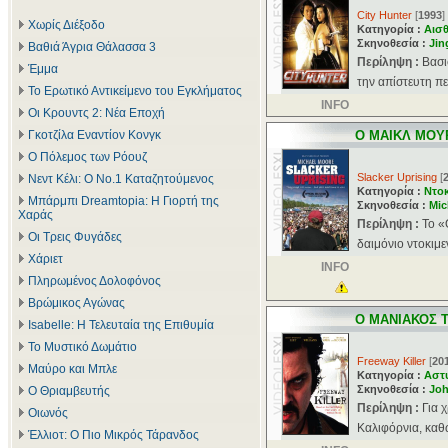
City Hunter
[
1993
]
Χωρίς Διέξοδο
Κατηγορία :
Αισθ
Σκηνοθεσία :
Jin
Βαθιά Άγρια Θάλασσα 3
Περίληψη :
Βασι
Έμμα
την απίστευτη πε
Το Ερωτικό Αντικείμενο του Εγκλήματος
INFO
Οι Κρουντς 2: Νέα Εποχή
Γκοτζίλα Εναντίον Κονγκ
O MΑΙΚΛ ΜΟΥ
Ο Πόλεμος των Ρόουζ
Slacker Uprising
[
Νεντ Κέλι: Ο Νο.1 Καταζητούμενος
Κατηγορία :
Ντοκ
Μπάρμπι Dreamtopia: Η Γιορτή της
Σκηνοθεσία :
Mic
Χαράς
Περίληψη :
To «
Οι Τρεις Φυγάδες
δαιμόνιο ντοκιμε
Χάριετ
INFO
Πληρωμένος Δολοφόνος
Βρώμικος Αγώνας
O MΑΝΙΑΚΟΣ 
Isabelle: Η Τελευταία της Επιθυμία
Το Μυστικό Δωμάτιο
Freeway Killer
[
20
Μαύρο και Μπλε
Κατηγορία :
Αστ
Σκηνοθεσία :
Joh
Ο Θριαμβευτής
Περίληψη :
Για 
Οιωνός
Καλιφόρνια, καθώ
Έλλιοτ: Ο Πιο Μικρός Τάρανδος