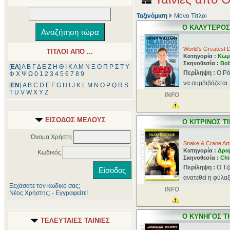
Ταξινόμιση
Μόνο Τίτλοι
O KΑΛΥΤΕΡΟ
World's Greatest 
ΤΙΤΛΟΙ ΑΠΟ ...
Κατηγορία :
Κωμ
Σκηνοθεσία :
Bob
[
ΕΛ
]
Α
Β
Γ
Δ
Ε
Ζ
Η
Θ
Ι
Κ
Λ
Μ
Ν
Ξ
Ο
Π
Ρ
Σ
Τ
Υ
Περίληψη :
O Ρό
Φ
Χ
Ψ
Ω
0
1
2
3
4
5
6
7
8
9
να συμβιβάζεται. 
[
ΕΝ
]
A
B
C
D
E
F
G
H
I
J
K
L
M
N
O
P
Q
R
S
T
U
V
W
X
Y
Z
INFO
ΕΙΣΟΔΟΣ ΜΕΛΟΥΣ
O KΙΤΡΙΝΟΣ Τ
Όνομα Χρήστη
Snake & Crane Arts
Κατηγορία :
Δρα
Κωδικός
Σκηνοθεσία :
Chi
Περίληψη :
O Tζ
ανατεθεί η φύλαξ
Ξεχάσατε τον κωδικό σας;
INFO
Νέος Χρήστης; - Εγγραφείτε!
O KΥΝΗΓΟΣ Τ
ΤΕΛΕΥΤΑΙΕΣ ΤΑΙΝΙΕΣ