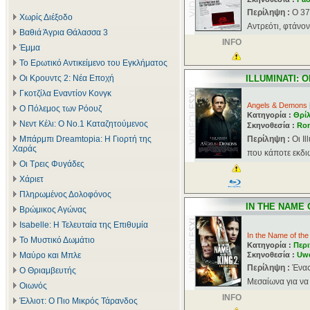
Περίληψη :
Ο 37
Χωρίς Διέξοδο
Αντρεότι, φτάνον
Βαθιά Άγρια Θάλασσα 3
INFO
Έμμα
Το Ερωτικό Αντικείμενο του Εγκλήματος
Οι Κρουντς 2: Νέα Εποχή
ILLUMINATI: 
Γκοτζίλα Εναντίον Κονγκ
Angels & Demons
Ο Πόλεμος των Ρόουζ
Κατηγορία :
Θρί
Νεντ Κέλι: Ο Νο.1 Καταζητούμενος
Σκηνοθεσία :
Ro
Μπάρμπι Dreamtopia: Η Γιορτή της
Περίληψη :
Οι I
Χαράς
που κάποτε εκδι
Οι Τρεις Φυγάδες
Χάριετ
Πληρωμένος Δολοφόνος
IN THE NAME 
Βρώμικος Αγώνας
Isabelle: Η Τελευταία της Επιθυμία
In the Name of the
Το Μυστικό Δωμάτιο
Κατηγορία :
Περι
Μαύρο και Μπλε
Σκηνοθεσία :
Uwe
Περίληψη :
Ένας
Ο Θριαμβευτής
Μεσαίωνα για να 
Οιωνός
INFO
Έλλιοτ: Ο Πιο Μικρός Τάρανδος