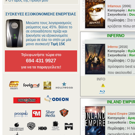
Ο Γάμος της Πρώην μου
Infamous
[
2006
]
Κατηγορία :
Αστ
ΣΥΣΚΕΥΕΣ ΕΞΟΙΚΟΝΟΜΙΣΗΣ ΕΝΕΡΓΕΙΑΣ
Σκηνοθεσία :
Dou
Περίληψη :
Στα 
Μειώστε τους λογαριασμούς
κρύβεται πίσω α
ρεύματος εως 45%. Βάλτε το
σε οποιαδήποτε πρίζα και
ξεκινήστε να εξοικονομείτε
INFERNO
ρεύμα σε όλο το σπίτι με μία
μονο συσκευή!
Τιμή 15€
Inferno
[
2016
]
Κατηγορία :
Θρί
Τηλεφωνήστε τώρα στο
Σκηνοθεσία :
Ro
694 431 9927
Περίληψη :
Ο βρ
πρόσφατο best s
για να τα παραγγείλετε!
που ακολουθεί ..
INFO
INLAND EMPI
Inland Empire
[
200
Κατηγορία :
Δρα
Σκηνοθεσία :
Dav
Περίληψη :
H Νί
σκηνοθετήσει ο Κ