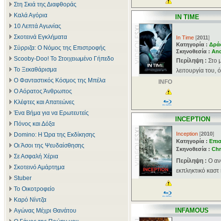
Στη Σκιά της Διαφθοράς
Καλά Αγόρια
IN TIME
10 Λεπτά Αγωνίας
Σκοτεινά Εγκλήματα
In Time
[
2011
]
Κατηγορία :
Δρά
Σύρριζα: Ο Νόμος της Επιστροφής
Σκηνοθεσία :
And
Scooby-Doo! Το Στοιχειωμένο Γήπεδο
Περίληψη :
Στο 
Το Ξεκαθάρισμα
λειτουργία του, 
Ο Φανταστικός Κόσμος της Μπέλα
INFO
Ο Αόρατος Άνθρωπος
Κλέφτες και Απατεώνες
Ένα Βήμα για να Ερωτευτείς
INCEPTION
Πόνος και Δόξα
Inception
[
2010
]
Domino: Η Ώρα της Εκδίκησης
Κατηγορία :
Επι
Οι Άσοι της Ψευδαίσθησης
Σκηνοθεσία :
Chr
Σε Ασφαλή Χέρια
Περίληψη :
O αν
Σκοτεινό Αμάρτημα
εκπληκτικό καστ 
Stuber
Το Οικοτροφείο
Καρό Νίντζα
INFAMOUS
Αγώνας Μέχρι Θανάτου