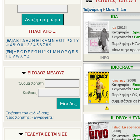
Ταξινόμιση
Μόνο Τίτλοι
IDA
Ida
[
2013
]
ΤΙΤΛΟΙ ΑΠΟ ...
Κατηγορία :
Δρα
Σκηνοθεσία :
Paw
[
ΕΛ
]
Α
Β
Γ
Δ
Ε
Ζ
Η
Θ
Ι
Κ
Λ
Μ
Ν
Ξ
Ο
Π
Ρ
Σ
Τ
Υ
Περίληψη :
Η Άν
Φ
Χ
Ψ
Ω
0
1
2
3
4
5
6
7
8
9
πίσω στην προσωπι
[
ΕΝ
]
A
B
C
D
E
F
G
H
I
J
K
L
M
N
O
P
Q
R
S
T
U
V
W
X
Y
Z
INFO
IDIOCRACY
ΕΙΣΟΔΟΣ ΜΕΛΟΥΣ
Idiocracy
[
2006
]
Όνομα Χρήστη
Κατηγορία :
Επι
Σκηνοθεσία :
Mik
Κωδικός
Περίληψη :
ΟΚ, 
συμμετάσχει σε έ
Ξεχάσατε τον κωδικό σας;
Νέος Χρήστης; - Εγγραφείτε!
IL DIVO: Η Σ
Il divo: La spettaco
[
2008
]
ΤΕΛΕΥΤΑΙΕΣ ΤΑΙΝΙΕΣ
Κατηγορία :
Βιογ
Σκηνοθεσία :
Pao