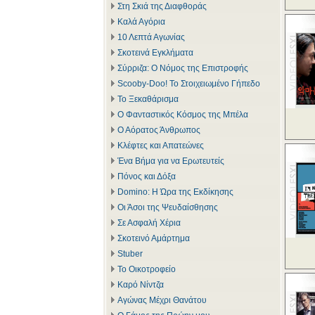
Στη Σκιά της Διαφθοράς
Καλά Αγόρια
10 Λεπτά Αγωνίας
Σκοτεινά Εγκλήματα
Σύρριζα: Ο Νόμος της Επιστροφής
Scooby-Doo! Το Στοιχειωμένο Γήπεδο
Το Ξεκαθάρισμα
Ο Φανταστικός Κόσμος της Μπέλα
Ο Αόρατος Άνθρωπος
Κλέφτες και Απατεώνες
Ένα Βήμα για να Ερωτευτείς
Πόνος και Δόξα
Domino: Η Ώρα της Εκδίκησης
Οι Άσοι της Ψευδαίσθησης
Σε Ασφαλή Χέρια
Σκοτεινό Αμάρτημα
Stuber
Το Οικοτροφείο
Καρό Νίντζα
Αγώνας Μέχρι Θανάτου