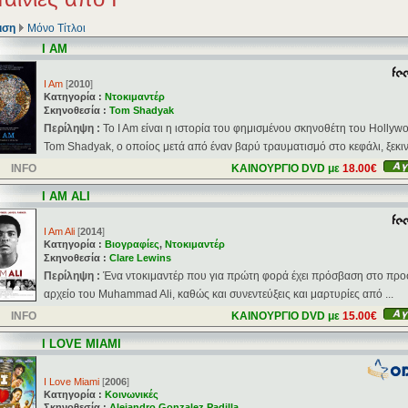
ιση
Μόνο Τίτλοι
I AM
I Am
[
2010
]
Κατηγορία :
Ντοκιμαντέρ
Σκηνοθεσία :
Tom Shadyak
Περίληψη :
Το I Am είναι η ιστορία του φημισμένου σκηνοθέτη του Hollyw
Tom Shadyak, ο οποίος μετά από έναν βαρύ τραυματισμό στο κεφάλι, ξεκινά
INFO
ΚΑΙΝΟΥΡΓΙΟ DVD με
18.00€
I AM ALI
I Am Ali
[
2014
]
Κατηγορία :
Βιογραφίες
,
Ντοκιμαντέρ
Σκηνοθεσία :
Clare Lewins
Περίληψη :
Ένα ντοκιμαντέρ που για πρώτη φορά έχει πρόσβαση στο πρ
αρχείο του Muhammad Ali, καθώς και συνεντεύξεις και μαρτυρίες από ...
INFO
ΚΑΙΝΟΥΡΓΙΟ DVD με
15.00€
I LOVE MIAMI
I Love Miami
[
2006
]
Κατηγορία :
Κοινωνικές
Σκηνοθεσία :
Alejandro Gonzalez Padilla