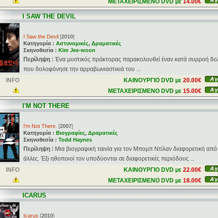
ΜΕΤΑΧΕΙΡΙΣΜΕΝΟ DVD με
14.00€
I SAW THE DEVIL
I Saw the Devil
[
2010
]
Κατηγορία :
Αστυνομικές
,
Δραματικές
Σκηνοθεσία :
Kim Jee-woon
Περίληψη :
Ένα μυστικός πράκτορας παρακολουθεί έναν κατά συρροή δ
που δολοφόνησε την αρραβωνιαστικιά του ...
INFO
ΚΑΙΝΟΥΡΓΙΟ DVD με
20.00€
ΜΕΤΑΧΕΙΡΙΣΜΕΝΟ DVD με
15.00€
I'M NOT THERE
I'm Not There.
[
2007
]
Κατηγορία :
Βιογραφίες
,
Δραματικές
Σκηνοθεσία :
Todd Haynes
Περίληψη :
Μια βιογραφική ταινία για τον Μπομπ Ντίλαν διαφορετική από 
άλλες. Έξι ηθοποιοί τον υποδύονται σε διαφορετικές περιόδους ...
INFO
ΚΑΙΝΟΥΡΓΙΟ DVD με
22.00€
ΜΕΤΑΧΕΙΡΙΣΜΕΝΟ DVD με
18.00€
ICARUS
Icarus
[
2010
]