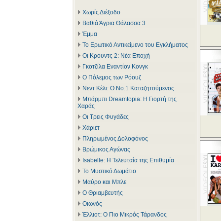
Χωρίς Διέξοδο
Βαθιά Άγρια Θάλασσα 3
Έμμα
Το Ερωτικό Αντικείμενο του Εγκλήματος
Οι Κρουντς 2: Νέα Εποχή
Γκοτζίλα Εναντίον Κονγκ
Ο Πόλεμος των Ρόουζ
Νεντ Κέλι: Ο Νο.1 Καταζητούμενος
Μπάρμπι Dreamtopia: Η Γιορτή της
Χαράς
Οι Τρεις Φυγάδες
Χάριετ
Πληρωμένος Δολοφόνος
Βρώμικος Αγώνας
Isabelle: Η Τελευταία της Επιθυμία
Το Μυστικό Δωμάτιο
Μαύρο και Μπλε
Ο Θριαμβευτής
Οιωνός
Έλλιοτ: Ο Πιο Μικρός Τάρανδος