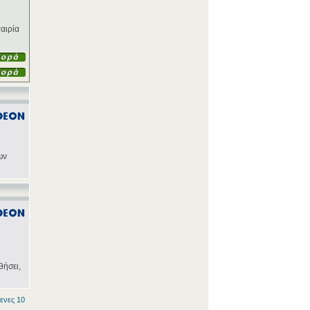
αιρία
ων
θήσει,
ενες 10