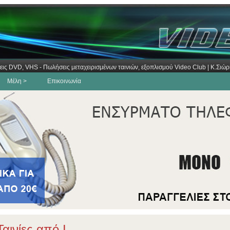
εις DVD, VHS - Πωλήσεις μεταχειρισμένων ταινιών, εξοπλισμού Video Club | Κ.Σι
Μέλη >
Επικοινωνία
αινίες από I