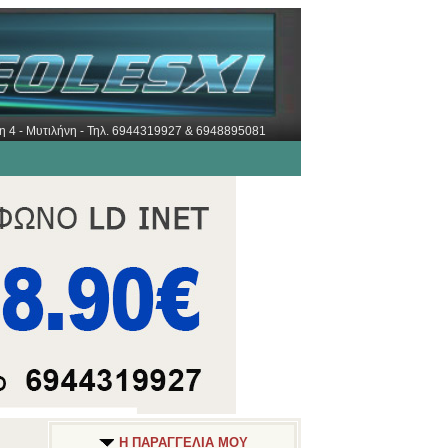
ώρη 4 - Μυτιλήνη - Τηλ. 6944319927 & 6948895081
Η ΠΑΡΑΓΓΕΛΙΑ ΜΟΥ