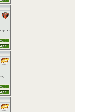
ολοφόνο
τις