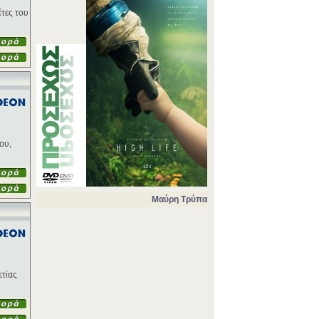
τες του
ου,
Μαύρη Τρύπα
ετίας