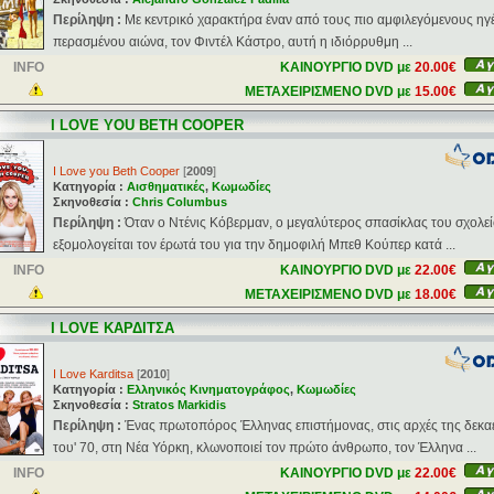
Περίληψη :
Με κεντρικό χαρακτήρα έναν από τους πιο αμφιλεγόμενους ηγέ
περασμένου αιώνα, τον Φιντέλ Κάστρο, αυτή η ιδιόρρυθμη ...
INFO
ΚΑΙΝΟΥΡΓΙΟ DVD με
20.00€
ΜΕΤΑΧΕΙΡΙΣΜΕΝΟ DVD με
15.00€
I LOVE YOU BETH COOPER
I Love you Beth Cooper
[
2009
]
Κατηγορία :
Αισθηματικές
,
Κωμωδίες
Σκηνοθεσία :
Chris Columbus
Περίληψη :
Όταν ο Ντένις Κόβερμαν, ο μεγαλύτερος σπασίκλας του σχολεί
εξομολογείται τον έρωτά του για την δημοφιλή Μπεθ Κούπερ κατά ...
INFO
ΚΑΙΝΟΥΡΓΙΟ DVD με
22.00€
ΜΕΤΑΧΕΙΡΙΣΜΕΝΟ DVD με
18.00€
I LOVE ΚΑΡΔΙΤΣΑ
I Love Karditsa
[
2010
]
Κατηγορία :
Ελληνικός Κινηματογράφος
,
Κωμωδίες
Σκηνοθεσία :
Stratos Markidis
Περίληψη :
Ένας πρωτοπόρος Έλληνας επιστήμονας, στις αρχές της δεκα
του' 70, στη Νέα Υόρκη, κλωνοποιεί τον πρώτο άνθρωπο, τον Έλληνα ...
INFO
ΚΑΙΝΟΥΡΓΙΟ DVD με
22.00€