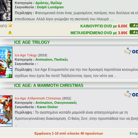
Κατηγορία :
Δράσης
,
Θρίλερ
Σκηνοθεσία :
Dolph Lundgren
Περίληψη :
Φαινομενικά ήταν ένας χωρισμένος πατέρας που δούλευε σε ετ
επενδύσεων. Αλλά λίγοι γνώριζαν τη σκοτεινή του πλευρά. ...
INFO
ΚΑΙΝΟΥΡΓΙΟ DVD με
6.00€
ΜΕΤΑΧΕΙΡΙΣΜΕΝΟ DVD με
3.90€
ICE AGE TRILOGY
Ice Age Trilogy
[
2010
]
Κατηγορία :
Animation
,
Παιδικές
Σκηνοθεσία :
-
Περίληψη :
Ιce Age Eτοιμαστείτε για την πιο δροσερή περιπέτεια κινουμέν
σχεδίων που έχετε δει ποτέ! Ταξιδεύοντας προς τον νότο για ...
ICE AGE: A MAMMOTH CHRISTMAS
Ice Age: A Mammoth Christmas
[
2011
]
Κατηγορία :
Animation
,
Οικογενειακές
Σκηνοθεσία :
Karen Disher
Περίληψη :
Το αγαπημένο κοπάδι μαμούθ είναι απασχολημένο με τη
Χριστουγεννιάτικη διακόσμηση. Ο θείος Σιντ, στην προσπάθειά του να βοη
...
Εμφάνιση 1-10 από σύνολο 40 προιόντων
Επόμ