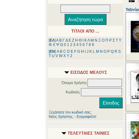
Ταξινόμ
ΤΙΤΛΟΙ ΑΠΟ ...
[
ΕΛ
]
Α
Β
Γ
Δ
Ε
Ζ
Η
Θ
Ι
Κ
Λ
Μ
Ν
Ξ
Ο
Π
Ρ
Σ
Τ
Υ
Φ
Χ
Ψ
Ω
0
1
2
3
4
5
6
7
8
9
[
ΕΝ
]
A
B
C
D
E
F
G
H
I
J
K
L
M
N
O
P
Q
R
S
T
U
V
W
X
Y
Z
ΕΙΣΟΔΟΣ ΜΕΛΟΥΣ
Όνομα Χρήστη
Κωδικός
Ξεχάσατε τον κωδικό σας;
Νέος Χρήστης; - Εγγραφείτε!
ΤΕΛΕΥΤΑΙΕΣ ΤΑΙΝΙΕΣ