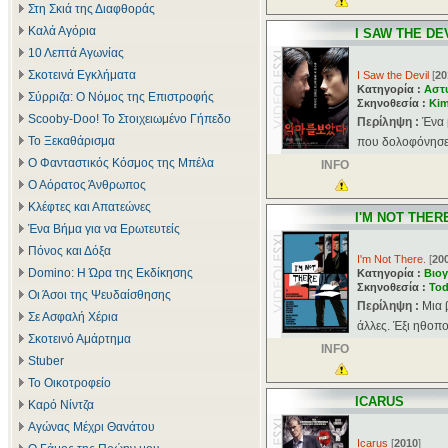
Στη Σκιά της Διαφθοράς
Καλά Αγόρια
I SAW THE DE
10 Λεπτά Αγωνίας
Σκοτεινά Εγκλήματα
I Saw the Devil
[
20
Κατηγορία :
Αστ
Σύρριζα: Ο Νόμος της Επιστροφής
Σκηνοθεσία :
Kim
Scooby-Doo! Το Στοιχειωμένο Γήπεδο
Περίληψη :
Ένα 
Το Ξεκαθάρισμα
που δολοφόνησε 
Ο Φανταστικός Κόσμος της Μπέλα
INFO
Ο Αόρατος Άνθρωπος
Κλέφτες και Απατεώνες
I'M NOT THER
Ένα Βήμα για να Ερωτευτείς
Πόνος και Δόξα
I'm Not There.
[
20
Domino: Η Ώρα της Εκδίκησης
Κατηγορία :
Βιογ
Σκηνοθεσία :
Tod
Οι Άσοι της Ψευδαίσθησης
Περίληψη :
Μια 
Σε Ασφαλή Χέρια
άλλες. Έξι ηθοπο
Σκοτεινό Αμάρτημα
INFO
Stuber
Το Οικοτροφείο
ICARUS
Καρό Νίντζα
Αγώνας Μέχρι Θανάτου
Icarus
[
2010
]