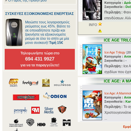
Ο Γάμος της Πρώην μου
Κατηγορία :
Δρά
Σκηνοθεσία :
Dol
Περίληψη :
Φαιν
ΣΥΣΚΕΥΕΣ ΕΞΟΙΚΟΝΟΜΙΣΗΣ ΕΝΕΡΓΕΙΑΣ
επενδύσεων. Αλλά
Μειώστε τους λογαριασμούς
INFO
ρεύματος εως 45%. Βάλτε το
σε οποιαδήποτε πρίζα και
ξεκινήστε να εξοικονομείτε
ρεύμα σε όλο το σπίτι με μία
ICE AGE TRIL
μονο συσκευή!
Τιμή 15€
Ice Age Trilogy
[
20
Τηλεφωνήστε τώρα στο
Κατηγορία :
Ani
694 431 9927
Σκηνοθεσία :
-
για να τα παραγγείλετε!
Περίληψη :
Ιce 
σχεδίων που έχετε
ICE AGE: A 
Ice Age: A Mammo
Κατηγορία :
Ani
Σκηνοθεσία :
Kar
Περίληψη :
Το α
Χριστουγεννιάτικ
...
Εμφά