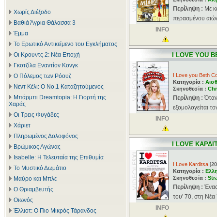
Περίληψη :
Με κ
Χωρίς Διέξοδο
περασμένου αιώνα
Βαθιά Άγρια Θάλασσα 3
INFO
Έμμα
Το Ερωτικό Αντικείμενο του Εγκλήματος
Οι Κρουντς 2: Νέα Εποχή
I LOVE YOU 
Γκοτζίλα Εναντίον Κονγκ
I Love you Beth C
Ο Πόλεμος των Ρόουζ
Κατηγορία :
Αισθ
Νεντ Κέλι: Ο Νο.1 Καταζητούμενος
Σκηνοθεσία :
Chr
Μπάρμπι Dreamtopia: Η Γιορτή της
Περίληψη :
Όταν
Χαράς
εξομολογείται το
Οι Τρεις Φυγάδες
INFO
Χάριετ
Πληρωμένος Δολοφόνος
I LOVE ΚΑΡΔΙ
Βρώμικος Αγώνας
Isabelle: Η Τελευταία της Επιθυμία
I Love Karditsa
[
20
Το Μυστικό Δωμάτιο
Κατηγορία :
Ελλ
Σκηνοθεσία :
Str
Μαύρο και Μπλε
Περίληψη :
Ένας
Ο Θριαμβευτής
του' 70, στη Νέα
Οιωνός
INFO
Έλλιοτ: Ο Πιο Μικρός Τάρανδος