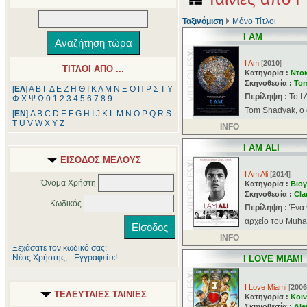
Ταξινόμιση
Μόνο Τίτλοι
I AM
I Am
[
2010
]
ΤΙΤΛΟΙ ΑΠΟ ...
Κατηγορία :
Ντοκ
Σκηνοθεσία :
To
[
ΕΛ
]
Α
Β
Γ
Δ
Ε
Ζ
Η
Θ
Ι
Κ
Λ
Μ
Ν
Ξ
Ο
Π
Ρ
Σ
Τ
Υ
Περίληψη :
Το I
Φ
Χ
Ψ
Ω
0
1
2
3
4
5
6
7
8
9
Tom Shadyak, ο ο
[
ΕΝ
]
A
B
C
D
E
F
G
H
I
J
K
L
M
N
O
P
Q
R
S
T
U
V
W
X
Y
Z
INFO
I AM ALI
ΕΙΣΟΔΟΣ ΜΕΛΟΥΣ
I Am Ali
[
2014
]
Όνομα Χρήστη
Κατηγορία :
Βιογ
Σκηνοθεσία :
Cla
Κωδικός
Περίληψη :
Ένα 
αρχείο του Muham
INFO
Ξεχάσατε τον κωδικό σας;
Νέος Χρήστης; - Εγγραφείτε!
I LOVE MIAMI
I Love Miami
[
2006
ΤΕΛΕΥΤΑΙΕΣ ΤΑΙΝΙΕΣ
Κατηγορία :
Κοιν
Σκηνοθεσία :
Ale