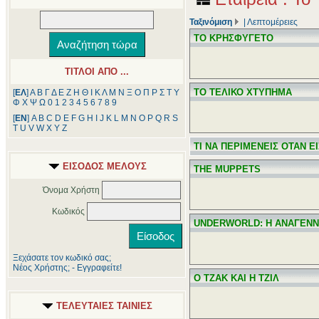
Ταξινόμιση
|
Λεπτομέρειες
ΤΟ ΚΡΗΣΦΥΓΕΤΟ
ΤΙΤΛΟΙ ΑΠΟ ...
ΤΟ ΤΕΛΙΚΟ ΧΤΥΠΗΜΑ
[
ΕΛ
]
Α
Β
Γ
Δ
Ε
Ζ
Η
Θ
Ι
Κ
Λ
Μ
Ν
Ξ
Ο
Π
Ρ
Σ
Τ
Υ
Φ
Χ
Ψ
Ω
0
1
2
3
4
5
6
7
8
9
[
ΕΝ
]
A
B
C
D
E
F
G
H
I
J
K
L
M
N
O
P
Q
R
S
T
U
V
W
X
Y
Z
ΤΙ ΝΑ ΠΕΡΙΜΕΝΕΙΣ ΟΤΑΝ Ε
ΕΙΣΟΔΟΣ ΜΕΛΟΥΣ
THE MUPPETS
Όνομα Χρήστη
Κωδικός
UNDERWORLD: Η ΑΝΑΓΕΝ
Ξεχάσατε τον κωδικό σας;
Νέος Χρήστης; - Εγγραφείτε!
Ο ΤΖΑΚ ΚΑΙ Η ΤΖΙΛ
ΤΕΛΕΥΤΑΙΕΣ ΤΑΙΝΙΕΣ