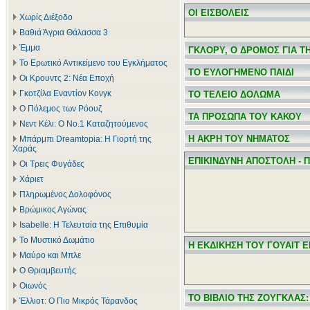
ΟΙ ΕΙΣΒΟΛΕΙΣ
Χωρίς Διέξοδο
Βαθιά Άγρια Θάλασσα 3
Έμμα
ΓΚΛΟΡΥ, Ο ΔΡΟΜΟΣ ΓΙΑ Τ
Το Ερωτικό Αντικείμενο του Εγκλήματος
ΤΟ ΕΥΛΟΓΗΜΕΝΟ ΠΑΙΔΙ
Οι Κρουντς 2: Νέα Εποχή
Γκοτζίλα Εναντίον Κονγκ
ΤΟ ΤΕΛΕΙΟ ΔΟΛΩΜΑ
Ο Πόλεμος των Ρόουζ
ΤΑ ΠΡΟΣΩΠΑ ΤΟΥ ΚΑΚΟΥ
Νεντ Κέλι: Ο Νο.1 Καταζητούμενος
Η ΑΚΡΗ ΤΟΥ ΝΗΜΑΤΟΣ
Μπάρμπι Dreamtopia: Η Γιορτή της
Χαράς
ΕΠΙΚΙΝΔΥΝΗ ΑΠΟΣΤΟΛΗ - 
Οι Τρεις Φυγάδες
Χάριετ
Πληρωμένος Δολοφόνος
Βρώμικος Αγώνας
Isabelle: Η Τελευταία της Επιθυμία
Το Μυστικό Δωμάτιο
Η ΕΚΔΙΚΗΣΗ ΤΟΥ ΓΟΥΑΙΤ 
Μαύρο και Μπλε
Ο Θριαμβευτής
Οιωνός
ΤΟ ΒΙΒΛΙΟ ΤΗΣ ΖΟΥΓΚΛΑΣ:
Έλλιοτ: Ο Πιο Μικρός Τάρανδος