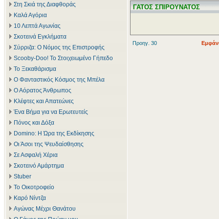
Στη Σκιά της Διαφθοράς
ΓΑΤΟΣ ΣΠΙΡΟΥΝΑΤΟΣ
Καλά Αγόρια
10 Λεπτά Αγωνίας
Σκοτεινά Εγκλήματα
Προηγ. 30
Εμφάνι
Σύρριζα: Ο Νόμος της Επιστροφής
Scooby-Doo! Το Στοιχειωμένο Γήπεδο
Το Ξεκαθάρισμα
Ο Φανταστικός Κόσμος της Μπέλα
Ο Αόρατος Άνθρωπος
Κλέφτες και Απατεώνες
Ένα Βήμα για να Ερωτευτείς
Πόνος και Δόξα
Domino: Η Ώρα της Εκδίκησης
Οι Άσοι της Ψευδαίσθησης
Σε Ασφαλή Χέρια
Σκοτεινό Αμάρτημα
Stuber
Το Οικοτροφείο
Καρό Νίντζα
Αγώνας Μέχρι Θανάτου