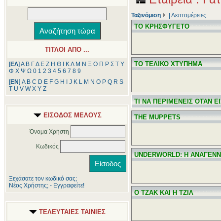
Ταξινόμιση
|
Λεπτομέρειες
ΤΟ ΚΡΗΣΦΥΓΕΤΟ
ΤΙΤΛΟΙ ΑΠΟ ...
ΤΟ ΤΕΛΙΚΟ ΧΤΥΠΗΜΑ
[
ΕΛ
]
Α
Β
Γ
Δ
Ε
Ζ
Η
Θ
Ι
Κ
Λ
Μ
Ν
Ξ
Ο
Π
Ρ
Σ
Τ
Υ
Φ
Χ
Ψ
Ω
0
1
2
3
4
5
6
7
8
9
[
ΕΝ
]
A
B
C
D
E
F
G
H
I
J
K
L
M
N
O
P
Q
R
S
T
U
V
W
X
Y
Z
ΤΙ ΝΑ ΠΕΡΙΜΕΝΕΙΣ ΟΤΑΝ Ε
ΕΙΣΟΔΟΣ ΜΕΛΟΥΣ
THE MUPPETS
Όνομα Χρήστη
Κωδικός
UNDERWORLD: Η ΑΝΑΓΕΝ
Ξεχάσατε τον κωδικό σας;
Νέος Χρήστης; - Εγγραφείτε!
Ο ΤΖΑΚ ΚΑΙ Η ΤΖΙΛ
ΤΕΛΕΥΤΑΙΕΣ ΤΑΙΝΙΕΣ