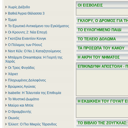
ΟΙ ΕΙΣΒΟΛΕΙΣ
Χωρίς Διέξοδο
Βαθιά Άγρια Θάλασσα 3
Έμμα
ΓΚΛΟΡΥ, Ο ΔΡΟΜΟΣ ΓΙΑ Τ
Το Ερωτικό Αντικείμενο του Εγκλήματος
ΤΟ ΕΥΛΟΓΗΜΕΝΟ ΠΑΙΔΙ
Οι Κρουντς 2: Νέα Εποχή
Γκοτζίλα Εναντίον Κονγκ
ΤΟ ΤΕΛΕΙΟ ΔΟΛΩΜΑ
Ο Πόλεμος των Ρόουζ
ΤΑ ΠΡΟΣΩΠΑ ΤΟΥ ΚΑΚΟΥ
Νεντ Κέλι: Ο Νο.1 Καταζητούμενος
Η ΑΚΡΗ ΤΟΥ ΝΗΜΑΤΟΣ
Μπάρμπι Dreamtopia: Η Γιορτή της
Χαράς
ΕΠΙΚΙΝΔΥΝΗ ΑΠΟΣΤΟΛΗ - 
Οι Τρεις Φυγάδες
Χάριετ
Πληρωμένος Δολοφόνος
Βρώμικος Αγώνας
Isabelle: Η Τελευταία της Επιθυμία
Το Μυστικό Δωμάτιο
Η ΕΚΔΙΚΗΣΗ ΤΟΥ ΓΟΥΑΙΤ 
Μαύρο και Μπλε
Ο Θριαμβευτής
Οιωνός
ΤΟ ΒΙΒΛΙΟ ΤΗΣ ΖΟΥΓΚΛΑΣ:
Έλλιοτ: Ο Πιο Μικρός Τάρανδος