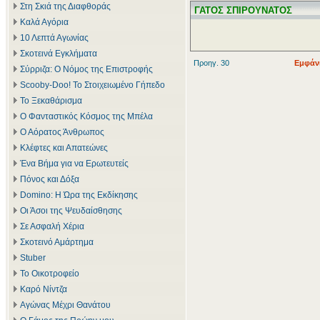
Στη Σκιά της Διαφθοράς
ΓΑΤΟΣ ΣΠΙΡΟΥΝΑΤΟΣ
Καλά Αγόρια
10 Λεπτά Αγωνίας
Σκοτεινά Εγκλήματα
Προηγ. 30
Εμφάνι
Σύρριζα: Ο Νόμος της Επιστροφής
Scooby-Doo! Το Στοιχειωμένο Γήπεδο
Το Ξεκαθάρισμα
Ο Φανταστικός Κόσμος της Μπέλα
Ο Αόρατος Άνθρωπος
Κλέφτες και Απατεώνες
Ένα Βήμα για να Ερωτευτείς
Πόνος και Δόξα
Domino: Η Ώρα της Εκδίκησης
Οι Άσοι της Ψευδαίσθησης
Σε Ασφαλή Χέρια
Σκοτεινό Αμάρτημα
Stuber
Το Οικοτροφείο
Καρό Νίντζα
Αγώνας Μέχρι Θανάτου