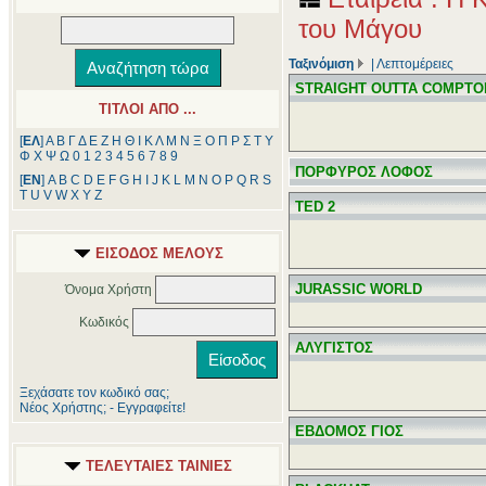
του Μάγου
Ταξινόμιση
|
Λεπτομέρειες
STRAIGHT OUTTA COMPTO
ΤΙΤΛΟΙ ΑΠΟ ...
[
ΕΛ
]
Α
Β
Γ
Δ
Ε
Ζ
Η
Θ
Ι
Κ
Λ
Μ
Ν
Ξ
Ο
Π
Ρ
Σ
Τ
Υ
Φ
Χ
Ψ
Ω
0
1
2
3
4
5
6
7
8
9
ΠΟΡΦΥΡΟΣ ΛΟΦΟΣ
[
ΕΝ
]
A
B
C
D
E
F
G
H
I
J
K
L
M
N
O
P
Q
R
S
T
U
V
W
X
Y
Z
TED 2
ΕΙΣΟΔΟΣ ΜΕΛΟΥΣ
JURASSIC WORLD
Όνομα Χρήστη
Κωδικός
ΑΛΥΓΙΣΤΟΣ
Ξεχάσατε τον κωδικό σας;
Νέος Χρήστης; - Εγγραφείτε!
ΕΒΔΟΜΟΣ ΓΙΟΣ
ΤΕΛΕΥΤΑΙΕΣ ΤΑΙΝΙΕΣ