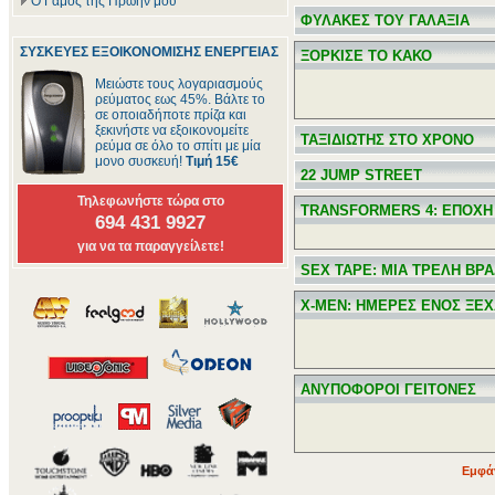
Ο Γάμος της Πρώην μου
ΦΥΛΑΚΕΣ ΤΟΥ ΓΑΛΑΞΙΑ
ΣΥΣΚΕΥΕΣ ΕΞΟΙΚΟΝΟΜΙΣΗΣ ΕΝΕΡΓΕΙΑΣ
ΞΟΡΚΙΣΕ ΤΟ ΚΑΚΟ
Μειώστε τους λογαριασμούς
ρεύματος εως 45%. Βάλτε το
σε οποιαδήποτε πρίζα και
ξεκινήστε να εξοικονομείτε
ΤΑΞΙΔΙΩΤΗΣ ΣΤΟ ΧΡΟΝΟ
ρεύμα σε όλο το σπίτι με μία
μονο συσκευή!
Τιμή 15€
22 JUMP STREET
Τηλεφωνήστε τώρα στο
TRANSFORMERS 4: ΕΠΟΧΗ
694 431 9927
για να τα παραγγείλετε!
SEX TAPE: ΜΙΑ ΤΡΕΛΗ ΒΡΑ
X-MEN: ΗΜΕΡΕΣ ΕΝΟΣ Ξ
ΑΝΥΠΟΦΟΡΟΙ ΓΕΙΤΟΝΕΣ
Εμφάν