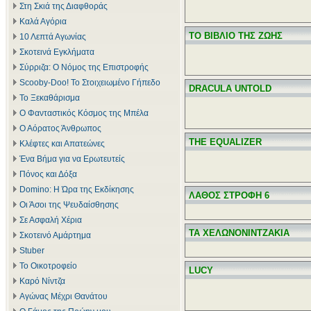
Στη Σκιά της Διαφθοράς
Καλά Αγόρια
ΤΟ ΒΙΒΛΙΟ ΤΗΣ ΖΩΗΣ
10 Λεπτά Αγωνίας
Σκοτεινά Εγκλήματα
Σύρριζα: Ο Νόμος της Επιστροφής
Scooby-Doo! Το Στοιχειωμένο Γήπεδο
DRACULA UNTOLD
Το Ξεκαθάρισμα
Ο Φανταστικός Κόσμος της Μπέλα
Ο Αόρατος Άνθρωπος
THE EQUALIZER
Κλέφτες και Απατεώνες
Ένα Βήμα για να Ερωτευτείς
Πόνος και Δόξα
Domino: Η Ώρα της Εκδίκησης
ΛΑΘΟΣ ΣΤΡΟΦΗ 6
Οι Άσοι της Ψευδαίσθησης
Σε Ασφαλή Χέρια
ΤΑ ΧΕΛΩΝΟΝΙΝΤΖΑΚΙΑ
Σκοτεινό Αμάρτημα
Stuber
Το Οικοτροφείο
LUCY
Καρό Νίντζα
Αγώνας Μέχρι Θανάτου