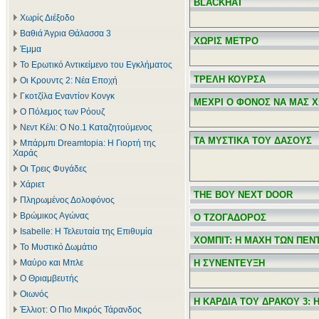
BLACKHAT
Χωρίς Διέξοδο
Βαθιά Άγρια Θάλασσα 3
ΧΩΡΙΣ ΜΕΤΡΟ
Έμμα
Το Ερωτικό Αντικείμενο του Εγκλήματος
ΤΡΕΛΗ ΚΟΥΡΣΑ
Οι Κρουντς 2: Νέα Εποχή
Γκοτζίλα Εναντίον Κονγκ
ΜΕΧΡΙ Ο ΦΟΝΟΣ ΝΑ ΜΑΣ Χ
Ο Πόλεμος των Ρόουζ
Νεντ Κέλι: Ο Νο.1 Καταζητούμενος
ΤΑ ΜΥΣΤΙΚΑ ΤΟΥ ΔΑΣΟΥΣ
Μπάρμπι Dreamtopia: Η Γιορτή της
Χαράς
Οι Τρεις Φυγάδες
Χάριετ
THE BOY NEXT DOOR
Πληρωμένος Δολοφόνος
Βρώμικος Αγώνας
Ο ΤΖΟΓΑΔΟΡΟΣ
Isabelle: Η Τελευταία της Επιθυμία
ΧΟΜΠΙΤ: Η ΜΑΧΗ ΤΩΝ ΠΕΝ
Το Μυστικό Δωμάτιο
Μαύρο και Μπλε
Η ΣΥΝΕΝΤΕΥΞΗ
Ο Θριαμβευτής
Οιωνός
Η ΚΑΡΔΙΑ ΤΟΥ ΔΡΑΚΟΥ 3: 
Έλλιοτ: Ο Πιο Μικρός Τάρανδος