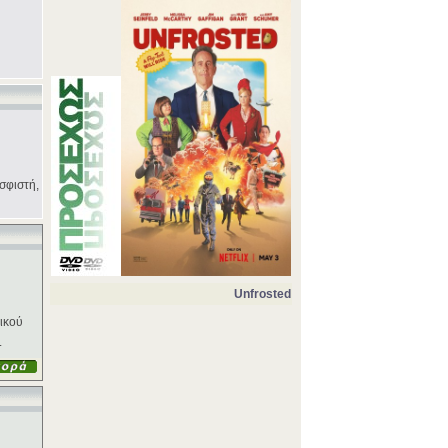
σφιστή,
Unfrosted
ικού
.