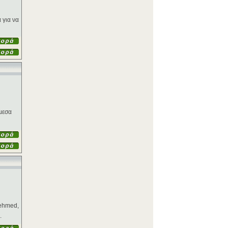
 για να
μεσα
Mehmed,
.