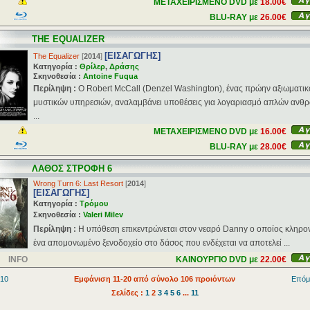
ΜΕΤΑΧΕΙΡΙΣΜΕΝΟ DVD με
18.00€
BLU-RAY με
26.00€
THE EQUALIZER
[ΕΙΣΑΓΩΓΗΣ]
The Equalizer
[
2014
]
Κατηγορία :
Θρίλερ
,
Δράσης
Σκηνοθεσία :
Antoine Fuqua
Περίληψη :
Ο Robert McCall (Denzel Washington), ένας πρώην αξιωματικ
μυστικών υπηρεσιών, αναλαμβάνει υποθέσεις για λογαριασμό απλών αν
...
ΜΕΤΑΧΕΙΡΙΣΜΕΝΟ DVD με
16.00€
BLU-RAY με
28.00€
ΛΑΘΟΣ ΣΤΡΟΦΗ 6
Wrong Turn 6: Last Resort
[
2014
]
[ΕΙΣΑΓΩΓΗΣ]
Κατηγορία :
Τρόμου
Σκηνοθεσία :
Valeri Milev
Περίληψη :
H υπόθεση επικεντρώνεται στον νεαρό Danny ο οποίος κληρ
ένα απομονωμένο ξενοδοχείο στο δάσος που ενδέχεται να αποτελεί ...
INFO
ΚΑΙΝΟΥΡΓΙΟ DVD με
22.00€
 10
Εμφάνιση 11-20 από σύνολο 106 προιόντων
Επόμ
Σελίδες :
1
2
3
4
5
6
...
11