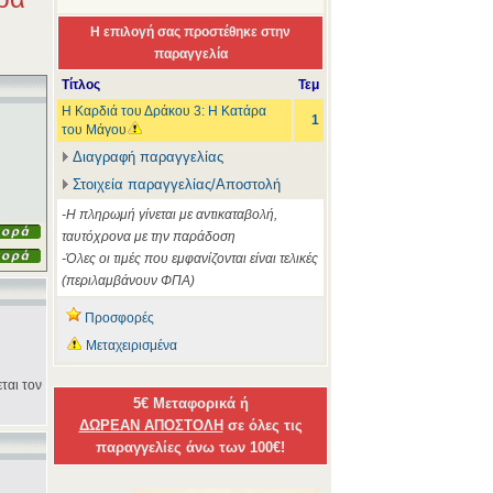
Η επιλογή σας προστέθηκε στην
παραγγελία
Τίτλος
Τεμ
Η Καρδιά του Δράκου 3: Η Κατάρα
1
του Μάγου
Διαγραφή παραγγελίας
Στοιχεία παραγγελίας/Αποστολή
-Η πληρωμή γίνεται με αντικαταβολή,
ταυτόχρονα με την παράδοση
-Όλες οι τιμές που εμφανίζονται είναι τελικές
(περιλαμβάνουν ΦΠΑ)
Προσφορές
Μεταχειρισμένα
εται τον
5€ Μεταφορικά ή
ΔΩΡΕΑΝ ΑΠΟΣΤΟΛΗ
σε όλες τις
παραγγελίες άνω των 100€!