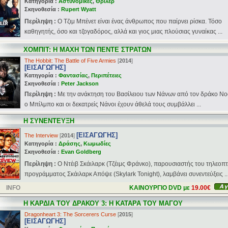
Κατηγορία :
Αστυνομικές
,
Θρίλερ
Σκηνοθεσία :
Rupert Wyatt
Περίληψη :
Ο Τζιμ Μπένετ είναι ένας άνθρωπος που παίρνει ρίσκα. Τόσο
καθηγητής, όσο και τζογαδόρος, αλλά και γιος μιας πλούσιας γυναίκας ...
ΧΟΜΠΙΤ: Η ΜΑΧΗ ΤΩΝ ΠΕΝΤΕ ΣΤΡΑΤΩΝ
The Hobbit: The Battle of Five Armies
[
2014
]
[ΕΙΣΑΓΩΓΗΣ]
Κατηγορία :
Φαντασίας
,
Περιπέτειες
Σκηνοθεσία :
Peter Jackson
Περίληψη :
Με την ανάκτηση του Βασίλειου των Νάνων από τον δράκο Νο
ο Μπίλμπο και οι δεκατρείς Νάνοι έχουν άθελά τους συμβάλλει ...
Η ΣΥΝΕΝΤΕΥΞΗ
[ΕΙΣΑΓΩΓΗΣ]
The Interview
[
2014
]
Κατηγορία :
Δράσης
,
Κωμωδίες
Σκηνοθεσία :
Evan Goldberg
Περίληψη :
Ο Ντέιβ Σκάιλαρκ (Τζέιμς Φράνκο), παρουσιαστής του τηλεοπτ
προγράμματος Σκάιλαρκ Απόψε (Skylark Tonight), λαμβάνει συνεντεύξεις ..
INFO
ΚΑΙΝΟΥΡΓΙΟ DVD με
19.00€
Η ΚΑΡΔΙΑ ΤΟΥ ΔΡΑΚΟΥ 3: Η ΚΑΤΑΡΑ ΤΟΥ ΜΑΓΟΥ
Dragonheart 3: The Sorcerers Curse
[
2015
]
[ΕΙΣΑΓΩΓΗΣ]