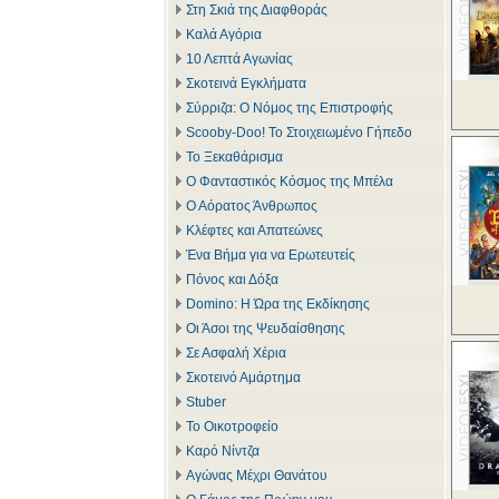
Στη Σκιά της Διαφθοράς
Καλά Αγόρια
10 Λεπτά Αγωνίας
Σκοτεινά Εγκλήματα
Σύρριζα: Ο Νόμος της Επιστροφής
Scooby-Doo! Το Στοιχειωμένο Γήπεδο
Το Ξεκαθάρισμα
Ο Φανταστικός Κόσμος της Μπέλα
Ο Αόρατος Άνθρωπος
Κλέφτες και Απατεώνες
Ένα Βήμα για να Ερωτευτείς
Πόνος και Δόξα
Domino: Η Ώρα της Εκδίκησης
Οι Άσοι της Ψευδαίσθησης
Σε Ασφαλή Χέρια
Σκοτεινό Αμάρτημα
Stuber
Το Οικοτροφείο
Καρό Νίντζα
Αγώνας Μέχρι Θανάτου