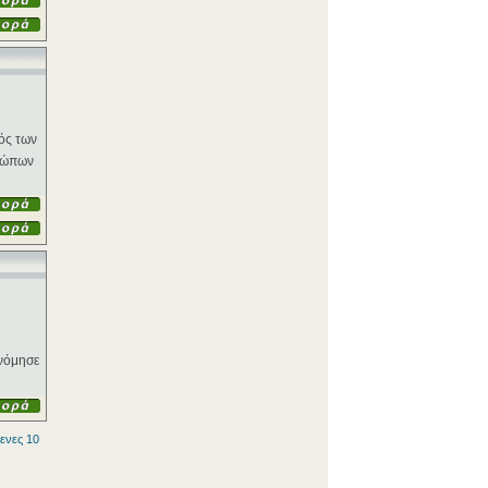
ός των
θρώπων
ονόμησε
ενες 10