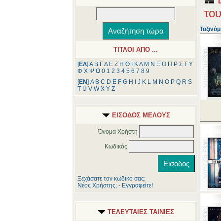
το
Ταξινόμ
ΤΙΤΛΟΙ ΑΠΟ ...
[
ΕΛ
]
Α
Β
Γ
Δ
Ε
Ζ
Η
Θ
Ι
Κ
Λ
Μ
Ν
Ξ
Ο
Π
Ρ
Σ
Τ
Υ
Φ
Χ
Ψ
Ω
0
1
2
3
4
5
6
7
8
9
[
ΕΝ
]
A
B
C
D
E
F
G
H
I
J
K
L
M
N
O
P
Q
R
S
T
U
V
W
X
Y
Z
ΕΙΣΟΔΟΣ ΜΕΛΟΥΣ
Όνομα Χρήστη
Κωδικός
Ξεχάσατε τον κωδικό σας;
Νέος Χρήστης; - Εγγραφείτε!
ΤΕΛΕΥΤΑΙΕΣ ΤΑΙΝΙΕΣ