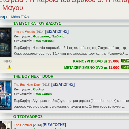
υ Μάγου
ιση
|
Μόνο Τίτλοι
ΤΑ ΜΥΣΤΙΚΑ ΤΟΥ ΔΑΣΟΥΣ
[ΕΙΣΑΓΩΓΗΣ]
Into the Woods
[
2014
]
Κατηγορία :
Φαντασίας
,
Παιδικές
Σκηνοθεσία :
Rob Marshall
Περίληψη :
Η ταινία παρακολουθεί τις περιπέτειες της Σταχτοπούτας, της
Κοκκινοσκουφίτσας, του Τζακ -και της φασολιάς του- και της Ραπουνζέλ ...
INFO
ΚΑΙΝΟΥΡΓΙΟ DVD με
15.00€
ΜΕΤΑΧΕΙΡΙΣΜΕΝΟ DVD με
11.00€
THE BOY NEXT DOOR
[ΕΙΣΑΓΩΓΗΣ]
The Boy Next Door
[
2015
]
Κατηγορία :
Θρίλερ
Σκηνοθεσία :
Rob Cohen
Περίληψη :
Λίγο μετά το διαζύγιο της, μια μητέρα (Jennifer Lopez) ερωτεύ
όμορφο νέο που μόλις μετακόμισε απέναντι της. Οι δυο τους έρχονται ...
Ο ΤΖΟΓΑΔΟΡΟΣ
[ΕΙΣΑΓΩΓΗΣ]
The Gambler
[
2014
]