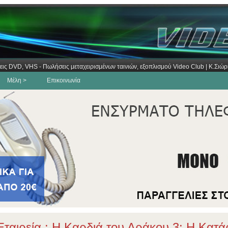
εις DVD, VHS - Πωλήσεις μεταχειρισμένων ταινιών, εξοπλισμού Video Club | Κ.Σι
Μέλη >
Επικοινωνία
ταιρεία : Η Καρδιά του Δράκου 3: Η Κατά