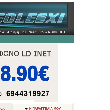
ώρη 4 - Μυτιλήνη - Τηλ. 6944319927 & 6948895081
ρα
Η ΠΑΡΑΓΓΕΛΙΑ ΜΟΥ