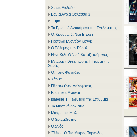
Χωρίς Διέξοδο
Βαθιά Άγρια Θάλασσα 3
Έμμα
Το Ερωτικό Αντικείμενο του Εγκλήματος
Οι Κρουντς 2: Νέα Εποχή
Γκοτζίλα Εναντίον Κονγκ
Ο Πόλεμος των Ρόουζ
Νεντ Κέλι: Ο Νο.1 Καταζητούμενος
Μπάρμπι Dreamtopia: Η Γιορτή της
Χαράς
Οι Τρεις Φυγάδες
Χάριετ
Πληρωμένος Δολοφόνος
Βρώμικος Αγώνας
Isabelle: Η Τελευταία της Επιθυμία
Το Μυστικό Δωμάτιο
Μαύρο και Μπλε
Ο Θριαμβευτής
Οιωνός
Έλλιοτ: Ο Πιο Μικρός Τάρανδος