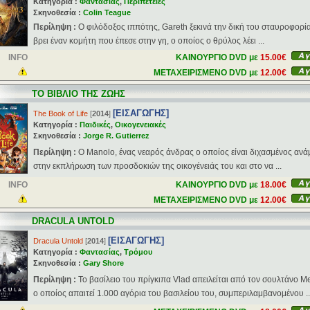
Κατηγορία :
Φαντασίας
,
Περιπέτειες
Σκηνοθεσία :
Colin Teague
Περίληψη :
Ο φιλόδοξος ιππότης, Gareth ξεκινά την δική του σταυροφορία
βρει έναν κομήτη που έπεσε στην γη, ο οποίος ο θρύλος λέει ...
INFO
ΚΑΙΝΟΥΡΓΙΟ DVD με
15.00€
ΜΕΤΑΧΕΙΡΙΣΜΕΝΟ DVD με
12.00€
ΤΟ ΒΙΒΛΙΟ ΤΗΣ ΖΩΗΣ
[ΕΙΣΑΓΩΓΗΣ]
The Book of Life
[
2014
]
Κατηγορία :
Παιδικές
,
Οικογενειακές
Σκηνοθεσία :
Jorge R. Gutierrez
Περίληψη :
Ο Manolo, ένας νεαρός άνδρας ο οποίος είναι διχασμένος ανά
στην εκπλήρωση των προσδοκιών της οικογένειάς του και στο να ...
INFO
ΚΑΙΝΟΥΡΓΙΟ DVD με
18.00€
ΜΕΤΑΧΕΙΡΙΣΜΕΝΟ DVD με
12.00€
DRACULA UNTOLD
[ΕΙΣΑΓΩΓΗΣ]
Dracula Untold
[
2014
]
Κατηγορία :
Φαντασίας
,
Τρόμου
Σκηνοθεσία :
Gary Shore
Περίληψη :
Το βασίλειο του πρίγκιπα Vlad απειλείται από τον σουλτάνο 
ο οποίος απαιτεί 1.000 αγόρια του βασιλείου του, συμπεριλαμβανομένου ..