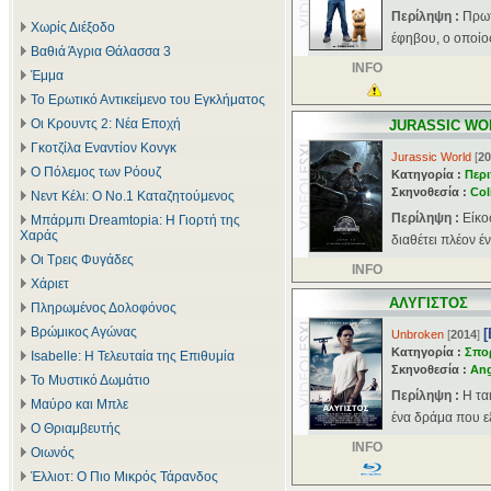
Περίληψη :
Πρωτ
Χωρίς Διέξοδο
έφηβου, ο οποίος
Βαθιά Άγρια Θάλασσα 3
INFO
Έμμα
Το Ερωτικό Αντικείμενο του Εγκλήματος
Οι Κρουντς 2: Νέα Εποχή
JURASSIC WO
Γκοτζίλα Εναντίον Κονγκ
Jurassic World
[
20
Ο Πόλεμος των Ρόουζ
Κατηγορία :
Περι
Σκηνοθεσία :
Col
Νεντ Κέλι: Ο Νο.1 Καταζητούμενος
Περίληψη :
Είκο
Μπάρμπι Dreamtopia: Η Γιορτή της
Χαράς
διαθέτει πλέον έ
Οι Τρεις Φυγάδες
INFO
Χάριετ
ΑΛΥΓΙΣΤΟΣ
Πληρωμένος Δολοφόνος
Βρώμικος Αγώνας
Unbroken
[
2014
]
Κατηγορία :
Σπο
Isabelle: Η Τελευταία της Επιθυμία
Σκηνοθεσία :
Ang
Το Μυστικό Δωμάτιο
Περίληψη :
Η τα
Μαύρο και Μπλε
ένα δράμα που εξ
Ο Θριαμβευτής
INFO
Οιωνός
Έλλιοτ: Ο Πιο Μικρός Τάρανδος