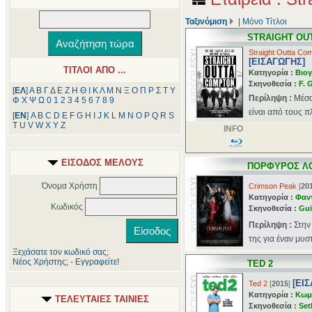
Ταξινόμιση
|
Μόνο Τίτλοι
STRAIGHT OU
Straight Outta Co
[ΕΙΣΑΓΩΓΗΣ]
ΤΙΤΛΟΙ ΑΠΟ ...
Κατηγορία :
Βιογ
Σκηνοθεσία :
F. 
[
ΕΛ
]
Α
Β
Γ
Δ
Ε
Ζ
Η
Θ
Ι
Κ
Λ
Μ
Ν
Ξ
Ο
Π
Ρ
Σ
Τ
Υ
Περίληψη :
Μέσα
Φ
Χ
Ψ
Ω
0
1
2
3
4
5
6
7
8
9
είναι από τους π
[
ΕΝ
]
A
B
C
D
E
F
G
H
I
J
K
L
M
N
O
P
Q
R
S
T
U
V
W
X
Y
Z
INFO
ΕΙΣΟΔΟΣ ΜΕΛΟΥΣ
ΠΟΡΦΥΡΟΣ Λ
Όνομα Χρήστη
Crimson Peak
[
20
Κατηγορία :
Φαν
Κωδικός
Σκηνοθεσία :
Gui
Περίληψη :
Στην
της για έναν μυσ
Ξεχάσατε τον κωδικό σας;
Νέος Χρήστης; - Εγγραφείτε!
TED 2
[ΕΙ
Ted 2
[
2015
]
Κατηγορία :
Κωμ
ΤΕΛΕΥΤΑΙΕΣ ΤΑΙΝΙΕΣ
Σκηνοθεσία :
Set