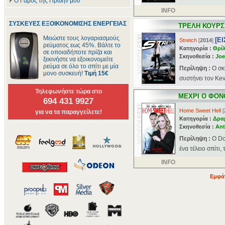
Ο Γάμος της Πρώην μου
INFO
ΣΥΣΚΕΥΕΣ ΕΞΟΙΚΟΝΟΜΙΣΗΣ ΕΝΕΡΓΕΙΑΣ
ΤΡΕΛΗ ΚΟΥΡΣ
Μειώστε τους λογαριασμούς
[Ε
Stretch
[
2014
]
ρεύματος εως 45%. Βάλτε το
Κατηγορία :
Θρί
σε οποιαδήποτε πρίζα και
Σκηνοθεσία :
Joe
ξεκινήστε να εξοικονομείτε
ρεύμα σε όλο το σπίτι με μία
Περίληψη :
Ο σκ
μονο συσκευή!
Τιμή 15€
συστήνει τον Kev
Τηλεφωνήστε τώρα στο
ΜΕΧΡΙ Ο ΦΟΝ
694 431 9927
Home Sweet Hell
[
για να τα παραγγείλετε!
Κατηγορία :
Δρα
Σκηνοθεσία :
Ant
Περίληψη :
Ο Do
ένα τέλειο σπίτι, 
INFO
Εμφάν