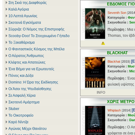
Στη Σκιά της Διαφθοράς
ΕΒΔΟΜΟΣ ΓΙΟ
Καλά Αγόρια
Seventh Son
[
201
10 Λεπτά Αγωνίας
Κατηγορία :
Φαν
Σκοτεινά Εγκλήματα
Σκηνοθεσία :
Ser
Σύρριζα: Ο Νόμος της Επιστροφής
Περίληψη :
Μια 
Thomas, τον έβδο
Scooby-Doo! Το Στοιχειωμένο Γήπεδο
Το Ξεκαθάρισμα
Ο Φανταστικός Κόσμος της Μπέλα
BLACKHAT
Ο Αόρατος Άνθρωπος
[
Blackhat
[
2015
]
Κλέφτες και Απατεώνες
Κατηγορία :
Μυσ
Ένα Βήμα για να Ερωτευτείς
Σκηνοθεσία :
Mic
Πόνος και Δόξα
Περίληψη :
Ένας
Domino: Η Ώρα της Εκδίκησης
φυλακή υψίστης 
Οι Άσοι της Ψευδαίσθησης
INFO
Σε Ασφαλή Χέρια
ΧΩΡΙΣ ΜΕΤΡΟ
Σκοτεινό Αμάρτημα
Stuber
[
Whiplash
[
2014
]
Το Οικοτροφείο
Κατηγορία :
Μιού
Σκηνοθεσία :
Dam
Καρό Νίντζα
Περίληψη :
Ο An
Αγώνας Μέχρι Θανάτου
γράφεται σε ένα 