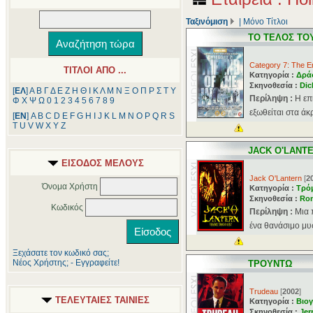
Ταξινόμιση
|
Μόνο Τίτλοι
ΤΟ ΤΕΛΟΣ ΤΟ
Category 7: The E
ΤΙΤΛΟΙ ΑΠΟ ...
Κατηγορία :
Δρά
Σκηνοθεσία :
Dic
[
ΕΛ
]
Α
Β
Γ
Δ
Ε
Ζ
Η
Θ
Ι
Κ
Λ
Μ
Ν
Ξ
Ο
Π
Ρ
Σ
Τ
Υ
Περίληψη :
Η επ
Φ
Χ
Ψ
Ω
0
1
2
3
4
5
6
7
8
9
εξωθείται στα άκ
[
ΕΝ
]
A
B
C
D
E
F
G
H
I
J
K
L
M
N
O
P
Q
R
S
T
U
V
W
X
Y
Z
JACK O'LANT
ΕΙΣΟΔΟΣ ΜΕΛΟΥΣ
Jack O'Lantern
[
2
Όνομα Χρήστη
Κατηγορία :
Τρό
Σκηνοθεσία :
Ron
Κωδικός
Περίληψη :
Μια 
ένα θανάσιμο μυ
Ξεχάσατε τον κωδικό σας;
Νέος Χρήστης; - Εγγραφείτε!
ΤΡΟΥΝΤΩ
Trudeau
[
2002
]
ΤΕΛΕΥΤΑΙΕΣ ΤΑΙΝΙΕΣ
Κατηγορία :
Βιογ
Σκηνοθεσία :
Jer