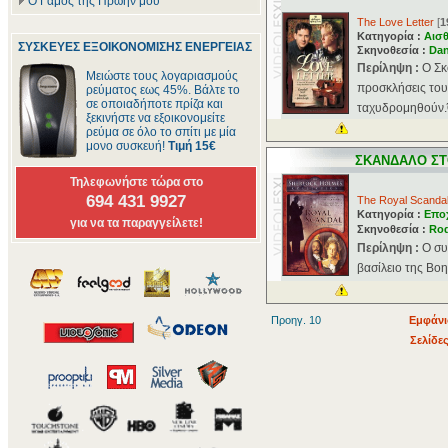
Ο Γάμος της Πρώην μου
The Love Letter
[
1
Κατηγορία :
Αισθ
ΣΥΣΚΕΥΕΣ ΕΞΟΙΚΟΝΟΜΙΣΗΣ ΕΝΕΡΓΕΙΑΣ
Σκηνοθεσία :
Dan
Περίληψη :
Ο Σκ
Μειώστε τους λογαριασμούς
προσκλήσεις του 
ρεύματος εως 45%. Βάλτε το
σε οποιαδήποτε πρίζα και
ταχυδρομηθούν.Ό
ξεκινήστε να εξοικονομείτε
ρεύμα σε όλο το σπίτι με μία
μονο συσκευή!
Τιμή 15€
ΣΚΑΝΔΑΛΟ ΣΤ
Τηλεφωνήστε τώρα στο
694 431 9927
The Royal Scanda
Κατηγορία :
Επο
για να τα παραγγείλετε!
Σκηνοθεσία :
Ro
Περίληψη :
Ο συ
βασίλειο της Βοη
Προηγ. 10
Εμφάνι
Σελίδες