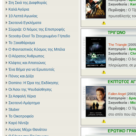
Στη Σκιά της Διαφθοράς
Σκηνοθεσία :
Ken
Καλά Αγόρια
Περίληψη :
Ο Τζ
10 Λεπτά Αγωνίας
πρωταθλητής του 
Σκοτεινά Εγκλήματα
Σύρριζα: Ο Νόμος της Επιστροφής
ΤΡΙΓΩΝΟ
Scooby-Doo! Το Στοιχειωμένο Γήπεδο
Το Ξεκαθάρισμα
The Triangle
[
2005
Κατηγορία :
Δρα
Ο Φανταστικός Κόσμος της Μπέλα
Σκηνοθεσία :
Chr
Ο Αόρατος Άνθρωπος
Περίληψη :
Ο δι
Κλέφτες και Απατεώνες
πληρώματα, σε μι
Ένα Βήμα για να Ερωτευτείς
Πόνος και Δόξα
ΕΚΠΤΩΤΟΣ Α
Domino: Η Ώρα της Εκδίκησης
Οι Άσοι της Ψευδαίσθησης
Fallen Angel
[
2003
]
Σε Ασφαλή Χέρια
Κατηγορία :
Δρα
Σκοτεινό Αμάρτημα
Σκηνοθεσία :
Mic
Περίληψη :
Ο Τέ
Stuber
στο σπίτι που έζη
Το Οικοτροφείο
Καρό Νίντζα
Αγώνας Μέχρι Θανάτου
ΕΡΩΤΙΚΟ ΓΡΑ