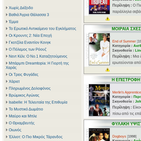
Περίληψη :
Ο Πι
Χωρίς Διέξοδο
παράλληλα σεβάσ
Βαθιά Άγρια Θάλασσα 3
Έμμα
Το Ερωτικό Αντικείμενο του Εγκλήματος
ΜΟΙΡΑΙΑ ΣΧΕ
Οι Κρουντς 2: Νέα Εποχή
End of Summer
[
1
Γκοτζίλα Εναντίον Κονγκ
Κατηγορία :
Αισθ
Ο Πόλεμος των Ρόουζ
Σκηνοθεσία :
Lin
Νεντ Κέλι: Ο Νο.1 Καταζητούμενος
Περίληψη :
Μια 
ερωτεύονται από 
Μπάρμπι Dreamtopia: Η Γιορτή της
Χαράς
Οι Τρεις Φυγάδες
Η ΕΠΙΣΤΡΟΦΗ
Χάριετ
Πληρωμένος Δολοφόνος
Merlin's Apprentice
Βρώμικος Αγώνας
Κατηγορία :
Περι
Σκηνοθεσία :
Joh
Isabelle: Η Τελευταία της Επιθυμία
Περίληψη :
Είκο
Το Μυστικό Δωμάτιο
πίσω από τις επά
Μαύρο και Μπλε
Ο Θριαμβευτής
ΦΥΛΑΚΗ ΥΨΙΣ
Οιωνός
Dogboys
[
1998
]
Έλλιοτ: Ο Πιο Μικρός Τάρανδος
Κατηγορία :
Δρά