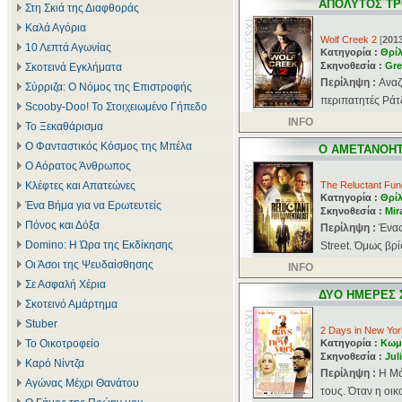
ΑΠΟΛΥΤΟΣ ΤΡ
Στη Σκιά της Διαφθοράς
Καλά Αγόρια
Wolf Creek 2
[
201
10 Λεπτά Αγωνίας
Κατηγορία :
Θρί
Σκηνοθεσία :
Gr
Σκοτεινά Εγκλήματα
Περίληψη :
Αναζ
Σύρριζα: Ο Νόμος της Επιστροφής
περιπατητές Ράτζ
Scooby-Doo! Το Στοιχειωμένο Γήπεδο
INFO
Το Ξεκαθάρισμα
Ο Φανταστικός Κόσμος της Μπέλα
Ο ΑΜΕΤΑΝΟΗ
Ο Αόρατος Άνθρωπος
Κλέφτες και Απατεώνες
The Reluctant Fun
Κατηγορία :
Θρί
Ένα Βήμα για να Ερωτευτείς
Σκηνοθεσία :
Mir
Πόνος και Δόξα
Περίληψη :
Ένας
Domino: Η Ώρα της Εκδίκησης
Street. Όμως βρί
Οι Άσοι της Ψευδαίσθησης
INFO
Σε Ασφαλή Χέρια
ΔΥΟ ΗΜΕΡΕΣ 
Σκοτεινό Αμάρτημα
Stuber
2 Days in New Yor
Το Οικοτροφείο
Κατηγορία :
Κωμ
Σκηνοθεσία :
Jul
Καρό Νίντζα
Περίληψη :
Η Μά
Αγώνας Μέχρι Θανάτου
τους. Όταν η οικο