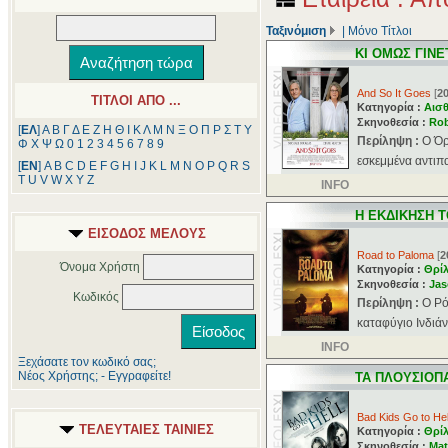
Ταξινόμιση
|
Μόνο Τίτλοι
ΚΙ ΟΜΩΣ ΓΙΝΕ
And So It Goes
[
2
ΤΙΤΛΟΙ ΑΠΟ ...
Κατηγορία :
Αισθ
Σκηνοθεσία :
Rob
[
ΕΛ
]
Α
Β
Γ
Δ
Ε
Ζ
Η
Θ
Ι
Κ
Λ
Μ
Ν
Ξ
Ο
Π
Ρ
Σ
Τ
Υ
Περίληψη :
Ο Όρ
Φ
Χ
Ψ
Ω
0
1
2
3
4
5
6
7
8
9
εσκεμμένα αντιπ
[
ΕΝ
]
A
B
C
D
E
F
G
H
I
J
K
L
M
N
O
P
Q
R
S
T
U
V
W
X
Y
Z
INFO
Η ΕΚΔΙΚΗΣΗ 
ΕΙΣΟΔΟΣ ΜΕΛΟΥΣ
Road to Paloma
[
2
Όνομα Χρήστη
Κατηγορία :
Θρί
Σκηνοθεσία :
Ja
Κωδικός
Περίληψη :
O Ρό
καταφύγιο Ινδιάνω
INFO
Ξεχάσατε τον κωδικό σας;
Νέος Χρήστης; - Εγγραφείτε!
ΤΑ ΠΛΟΥΣΙΟΠ
Bad Kids Go to Hel
ΤΕΛΕΥΤΑΙΕΣ ΤΑΙΝΙΕΣ
Κατηγορία :
Θρί
Σκηνοθεσία :
Mat