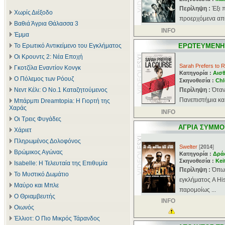
Περίληψη :
Έξι 
Χωρίς Διέξοδο
προερχόμενα από
Βαθιά Άγρια Θάλασσα 3
INFO
Έμμα
Το Ερωτικό Αντικείμενο του Εγκλήματος
ΕΡΩΤΕΥΜΕΝΗ
Οι Κρουντς 2: Νέα Εποχή
Sarah Prefers to 
Γκοτζίλα Εναντίον Κονγκ
Κατηγορία :
Αισθ
Ο Πόλεμος των Ρόουζ
Σκηνοθεσία :
Chl
Νεντ Κέλι: Ο Νο.1 Καταζητούμενος
Περίληψη :
Όταν
Πανεπιστήμια και
Μπάρμπι Dreamtopia: Η Γιορτή της
Χαράς
INFO
Οι Τρεις Φυγάδες
ΑΓΡΙΑ ΣΥΜΜΟ
Χάριετ
Πληρωμένος Δολοφόνος
Swelter
[
2014
]
Βρώμικος Αγώνας
Κατηγορία :
Δρά
Σκηνοθεσία :
Kei
Isabelle: Η Τελευταία της Επιθυμία
Περίληψη :
Όπως
Το Μυστικό Δωμάτιο
εγκλήματος A His
Μαύρο και Μπλε
παρομοίως ...
Ο Θριαμβευτής
INFO
Οιωνός
Έλλιοτ: Ο Πιο Μικρός Τάρανδος