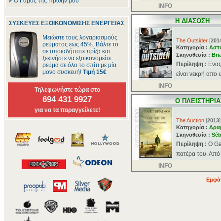
Ο Γάμος της Πρώην μου
INFO
Η ΔΙΑΣΩΣΗ
ΣΥΣΚΕΥΕΣ ΕΞΟΙΚΟΝΟΜΙΣΗΣ ΕΝΕΡΓΕΙΑΣ
Μειώστε τους λογαριασμούς
The Outsider
[
201
ρεύματος εως 45%. Βάλτε το
Κατηγορία :
Αστ
σε οποιαδήποτε πρίζα και
Σκηνοθεσία :
Bri
ξεκινήστε να εξοικονομείτε
Περίληψη :
Ενας
ρεύμα σε όλο το σπίτι με μία
μονο συσκευή!
Τιμή 15€
είναι νεκρή απο 
INFO
Τηλεφωνήστε τώρα στο
694 431 9927
Ο ΠΛΕΙΣΤΗΡΙ
για να τα παραγγείλετε!
The Auction
[
2013
]
Κατηγορία :
Δρα
Σκηνοθεσία :
Séb
Περίληψη :
Ο Ga
πατέρα του. Από 
INFO
Εμφάν